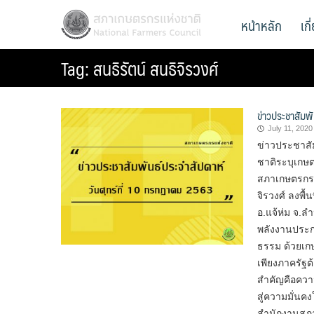
Skip
สภาเกษตรกรแห่งชาติ
หน้าหลัก
เก
National Farmers Council
to
content
Tag:
สนธิรัตน์ สนธิจิรวงศ์
ข่าวประชาสัมพ
July 11, 2020
ข่าวประชาสั
ชาติระบุเก
สภาเกษตรกรแห
จิรวงศ์ ลงพื้
อ.แจ้ห่ม จ.ล
พลังงานประก
ธรรม ด้วยเก
เพียงภาครัฐ
สำคัญคือควา
สู่ความมั่นค
สำนักงานสภา