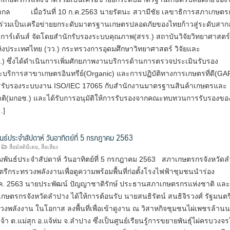
บสากล เมื่อวันที่ 10 ก.ค.2563 นายรัตนะ สวามีชัย เลขาธิการสภาเกษตร
้าร่วมเป็นเครือข่ายยกระดับมาตรฐานเกษตรปลอดภัยของไทยก้าวสู่ระดับสา
าร์เด้นส์ จัดโดยสำนักรับรองระบบคุณภาพ(สรร.) สถาบันวิจัยวิทยาศาสตร
่งประเทศไทย (วว.) กระทรวงการอุดมศึกษาวิทยาศาสตร์ วิจัยและ
) ซึ่งได้ดำเนินการเพิ่มศักยภาพงานบริการด้านการตรวจประเมินรับรอง
ะบริการสาขาเกษตรอินทรีย์(Organic) และการปฏิบัติทางการเกษตรที่ดี(GA
รรับรองระบบงาน ISO/IEC 17065 กับสำนักงานมาตรฐานสินค้าเกษตรและ
ติ(มกอช.) และได้รับการอนุมัติให้การรับรองจากคณะทบทวนการรับรองขอ
…]
ันธ์ประจำสัปดาห์ วันอาทิตย์ที่ 5 กรกฎาคม 2563
สื่อมัลติมีเดย
,
สื่อเสียง
มพันธ์ประจำสัปดาห์ วันอาทิตย์ที่ 5 กรกฎาคม 2563 สภาเกษตรกรจังหวัด
นตรีกระทรวงพลังงานเพื่อดูความพร้อมพื้นที่ก่อตั้งโรงไฟฟ้าชุมชนน
4 ก.ค. 2563 นายประพัฒน์ ปัญญาชาติรักษ์ ประธานสภาเกษตรกรแห่งชาติ และ
ตรกรจังหวัดลำปาง ได้ให้การต้อนรับ นายสนธิรัตน์ สนธิจิรวงศ์ รัฐมนตร
งพลังงาน ในโอกาส ลงพื้นที่เพื่อเข้าดูงาน ณ วิสาหกิจชุมชนไผ่เพชรล้าน
้า ต.แม่สุก อ.แจ้ห่ม จ.ลำปาง ซึ่งเป็นศูนย์เรียนรู้การขยายพันธุ์ไผ่ครบวงจ