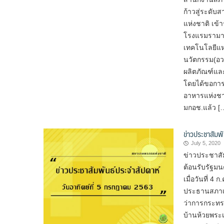
ก้าวสู่ระดั
แห่งชาติ เข
โรงแรมรามาก
เทคโนโลยีแห
นวัตกรรม(อว.
ผลิตภัณฑ์แล
โดยได้ขอกา
อาหารแห่งชา
มกอช.แล้ว [
ข่าวประชาสัมพ
July 5, 2020
ข่าวประชาสั
ต้อนรับรัฐม
เมื่อวันที่ 
ประธานสภาเกษ
ว่าการกระทรว
บ้านห้วยพระเจ