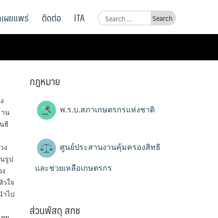
ูลเผยแพร่
ติดต่อ
ITA
Search
for:
กฎหมาย
่ง
พ.ร.บ.สภาเกษตรกรแห่งชาติ
ธาน
นธิ
ศูนย์ประสานงานคุ้มครองสิทธิ
รวง
นรูป
และช่วยเหลือเกษตรกร
อง
หัวใจ
 นำไป
ส่วนพัสดุ สกช
ไทย