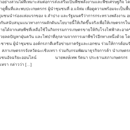
ัวอย่างสวนไผ่ที่เหมาะสมต่อการส่งเสริมเป็นพืชพลังงานและพืชเศรษฐกิจ โ
ูพื้นที่และพบปะเกษตรกร ผู้นำชุมชนที่ อ.แจ้ห่ม เพื่อดูความพร้อมจะเป็นพื้นท
าชุมชนนำร่องแห่งแรกของ จ.ลำปาง และรัฐมนตรีว่าการกระทรวงพลังงาน อ
วยกันสนับสนุนแนวทางการผลักดันนโยบายนี้ให้เกิดขึ้นจริงเพื่อให้เกษตรกรในพื
งรายได้จากเศษพืชที่เหลือใช้ในกิจกรรมการเกษตรขายให้กับโรงไฟฟ้าสะอาด
วยลดปัญหาฝุ่นควัน และไฟป่าที่ลุกลามจากการเผาพืชไร่อีกทางหนึ่งด้วย โด
ชาชน ผู้นำชุมชน องค์กรภาคีเครือข่ายภาครัฐและเอกชน ร่วมให้การต้อนร
 สภาเกษตรกรจังหวัดฉะเชิงเทรา ร่วมกับ​กรมพัฒนาธุรกิจการค้า นำเกษตร
าชุมชนอัจฉริยะออนไลน์ นายพงษ์เทพ รัตนา ประธานสภาเกษตรกร
งเทรา กล่าวว่า […]