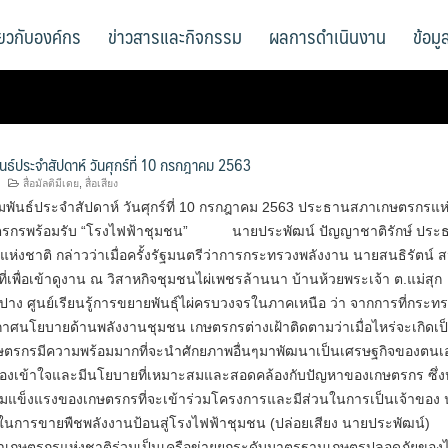
ี่ยวกับองค์กร
ข่าวสารและกิจกรรม
ผลการดำเนินงาน
ข้อม
ันธ์ประจำสัปดาห์ วันศุกร์ที่ 10 กรกฎาคม 2563
สื่อมัลติมีเดย
,
สื่อเสียง
มพันธ์ประจำสัปดาห์ วันศุกร์ที่ 10 กรกฎาคม 2563 ประธานสภาเกษตรกรแห
ษตรกรพร้อมรับ “โรงไฟฟ้าชุมชน” นายประพัฒน์ ปัญญาชาติรักษ์ ประ
่งชาติ กล่าวว่าเมื่อครั้งรัฐมนตรีว่าการกระทรวงพลังงาน นายสนธิรัตน์ ส
นที่เพื่อเข้าดูงาน ณ วิสาหกิจชุมชนไผ่เพชรล้านนา บ้านห้วยพระเจ้า ต.แม่สุก
ำปาง ศูนย์เรียนรู้การขยายพันธุ์ไผ่ครบวงจรในภาคเหนือ ว่า จากการที่กระท
าศนโยบายด้านพลังงานชุมชน เกษตรกรต่างเฝ้าติดตามว่าเมื่อไหร่จะเกิดเป็
ษตรกรมีความพร้อมมากที่จะนำศักยภาพอื่นๆมาพัฒนาเป็นเศรษฐกิจของตนเ
ต้องเข้าใจและมีนโยบายที่เหมาะสมและสอดคล้องกับปัญหาของเกษตรกร ซึ่ง
มแข็งแรงของเกษตรกรที่จะเข้าร่วมโครงการและมีส่วนในการเป็นเจ้าของ
งในการขายพืชพลังงานป้อนสู่โรงไฟฟ้าชุมชน (ปล่อยเสียง นายประพัฒน์)
เกษตรกรแห่งชาติร่วมเป็นเครือข่ายยกระดับมาตรฐานเกษตรปลอดภัยของ