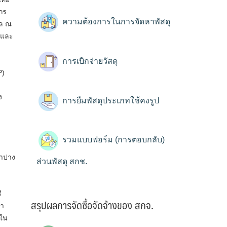
กร
ความต้องการในการจัดหาพัสดุ
กล ณ
์และ
การเบิกจ่ายวัสดุ
P)
ง
การยืมพัสดุประเภทใช้คงรูป
รวมแบบฟอร์ม (การตอบกลับ)
ลำปาง
ส่วนพัสดุ สกช.
ำร่อง
ี
สรุปผลการจัดซื้อจัดจ้างของ สกจ.
นา
รใน