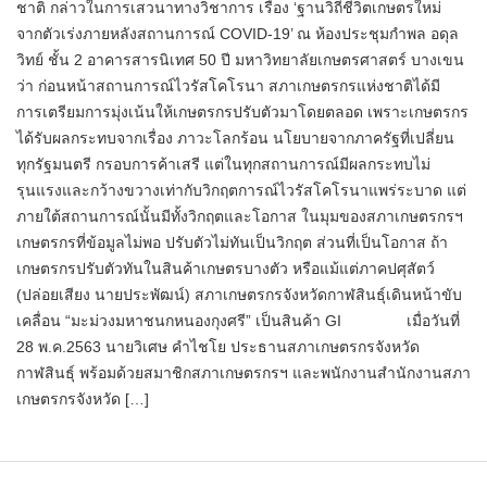
ชาติ กล่าวในการเสวนาทางวิชาการ เรื่อง ‘ฐานวิถีชีวิตเกษตรใหม่
จากตัวเร่งภายหลังสถานการณ์ COVID-19’ ณ ห้องประชุมกำพล อดุล
วิทย์ ชั้น 2 อาคารสารนิเทศ 50 ปี มหาวิทยาลัยเกษตรศาสตร์ บางเขน
ว่า ก่อนหน้าสถานการณ์ไวรัสโคโรนา สภาเกษตรกรแห่งชาติได้มี
การเตรียมการมุ่งเน้นให้เกษตรกรปรับตัวมาโดยตลอด เพราะเกษตรกร
ได้รับผลกระทบจากเรื่อง ภาวะโลกร้อน นโยบายจากภาครัฐที่เปลี่ยน
ทุกรัฐมนตรี กรอบการค้าเสรี แต่ในทุกสถานการณ์มีผลกระทบไม่
รุนแรงและกว้างขวางเท่ากับวิกฤตการณ์ไวรัสโคโรนาแพร่ระบาด แต่
ภายใต้สถานการณ์นั้นมีทั้งวิกฤตและโอกาส ในมุมของสภาเกษตรกรฯ
เกษตรกรที่ข้อมูลไม่พอ ปรับตัวไม่ทันเป็นวิกฤต ส่วนที่เป็นโอกาส ถ้า
เกษตรกรปรับตัวทันในสินค้าเกษตรบางตัว หรือแม้แต่ภาคปศุสัตว์
(ปล่อยเสียง นายประพัฒน์) สภาเกษตรกรจังหวัดกาฬสินธุ์เดินหน้าขับ
เคลื่อน “มะม่วงมหาชนกหนองกุงศรี” เป็นสินค้า GI เมื่อวันที่
28 พ.ค.2563 นายวิเศษ คำไชโย ประธานสภาเกษตรกรจังหวัด
กาฬสินธุ์ พร้อมด้วยสมาชิกสภาเกษตรกรฯ และพนักงานสำนักงานสภา
เกษตรกรจังหวัด […]