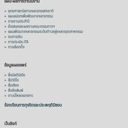
แผน-ผลการดำเนินงาน
»
ยุทธศาสตร์สภาเกษตรกรแห่งชาติ
»
แผนแม่บทเพื่อพัฒนาเกษตรกรรม
»
รายงานประจำปี
»
ข้อเสนอและผลงานคณะกรรมการฯ
»
แผนพัฒนาเกษตรกรรมระดับตำบลสู่เกษตรอุตสาหกรรม
»
งบการเงิน
»
การประเมิน ITA
»
การเลือกตั้ง
ข้อมูลเผยแพร่
»
สื่อมัลติมีเดีย
»
สื่อวิดีโอ
»
สื่อเสียง
»
สื่อสิ่งพิมพ์
»
ดาวน์โหลดเอกสาร
ร้องเรียนการทุจริตและประพฤติมิชอบ
เว็บลิงก์