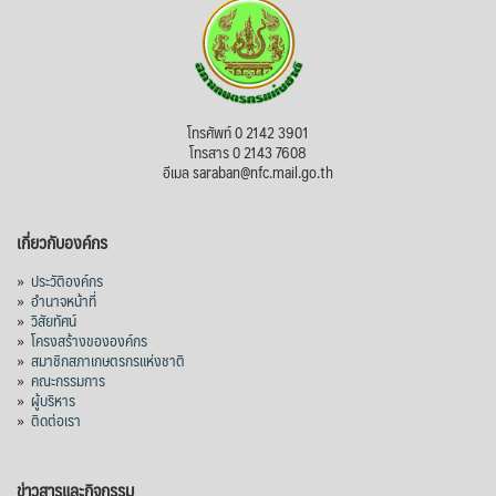
โทรศัพท์ 0 2142 3901
โทรสาร 0 2143 7608
อีเมล saraban@nfc.mail.go.th
เกี่ยวกับองค์กร
»
ประวัติองค์กร
»
อำนาจหน้าที่
»
วิสัยทัศน์
»
โครงสร้างขององค์กร
»
สมาชิกสภาเกษตรกรแห่งชาติ
»
คณะกรรมการ
»
ผู้บริหาร
»
ติดต่อเรา
ข่าวสารและกิจกรรม