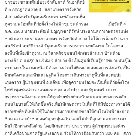
ข่าวประชาสัมพันธ์ประจำสัปดาห์ วันอาทิตย์
ที่ 5 กรกฎาคม 2563 สภาเกษตรกรจังหวัด
ลำปางต้อนรับรัฐมนตรีกระทรวงพลังงานเพื่อ
ดูความพร้อมพื้นที่ก่อตั้งโรงไฟฟ้าชุมชนนำร่อง เมื่อวันที่ 4
ก.ค. 2563 นายประพัฒน์ ปัญญาชาติรักษ์ ประธานสภาเกษตรกรแห่ง
ชาติ และประธานสภาเกษตรกรจังหวัดลำปาง ได้ให้การต้อนรับ นาย
สนธิรัตน์ สนธิจิรวงศ์ รัฐมนตรีว่าการกระทรวงพลังงาน ในโอกาส
ลงพื้นที่เพื่อเข้าดูงาน ณ วิสาหกิจชุมชนไผ่เพชรล้านนา บ้านห้วย
พระเจ้า ต.แม่สุก อ.แจ้ห่ม จ.ลำปาง ซึ่งเป็นศูนย์เรียนรู้การขยายพันธุ์ไผ่
ครบวงจรในภาคเหนือ มีตัวอย่างสวนไผ่ที่เหมาะสมต่อการส่งเสริมเป็น
พืชพลังงานและพืชเศรษฐกิจ โดยการเดินทางมาดูพื้นที่และพบปะ
เกษตรกร ผู้นำชุมชนที่ อ.แจ้ห่ม เพื่อดูความพร้อมจะเป็นพื้นที่ก่อตั้งโรง
ไฟฟ้าชุมชนนำร่องแห่งแรกของ จ.ลำปาง และรัฐมนตรีว่าการ
กระทรวงพลังงาน อยากให้ทุกฝ่ายช่วยกันสนับสนุนแนวทางการผลัก
ดันนโยบายนี้ให้เกิดขึ้นจริงเพื่อให้เกษตรกรในพื้นที่ได้มีช่องทางรายได้
จากเศษพืชที่เหลือใช้ในกิจกรรมการเกษตรขายให้กับโรงไฟฟ้าสะอาด
ชีวมวล และยังช่วยลดปัญหาฝุ่นควัน และไฟป่าที่ลุกลามจากการเผา
พืชไร่อีกทางหนึ่งด้วย โดยมีเกษตรกร ประชาชน ผู้นำชุมชน องค์กร
ภาคีเครือข่ายภาครัฐและเอกชน ร่วมให้การต้อนรับกว่า 300 คน สภา