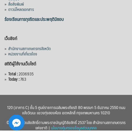
»
สื่อสิ่งพิมพ์
»
ดาวน์โหลดเอกสาร
ร้องเรียนการทุจริตและประพฤติมิชอบ
เว็บลิงก์
»
สำนักงานสภาเกษตรกรจังหวัด
»
หน่วยงานที่เกี่ยวข้อง
สถิติผู้ใช้งานเว็บไซต์
»
Total :
2036935
»
Today :
763
120 (อาคาร C) ชั้น 5 ศูนย์ราชการเฉลิมพระเกียรติ 80 พรรษา 5 ธันวาคม 2550 ถนน
แจ้งวัฒนะ แขวงทุ่งสองห้อง เขตหลักสี่ กรุงเทพมหานคร 10210
© 2560 สงวนลิขสิทธิ์ตามพระราชบัญญัติลิขสิทธิ์ 2537 โดย สำนักงานสภาเกษตรกร
แห่งชาติ |
นโยบายคุ้มครองข้อมูลส่วนบุคคล