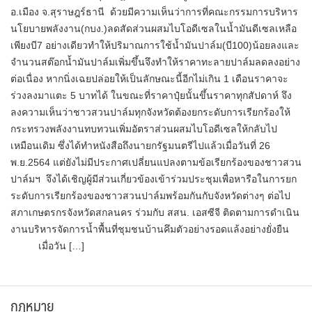
อ.เมือง จ.สุราษฎร์ธานี​ ด้วยมีความเห็นว่าการที่คณะกรรมการบริหาร
นโยบายพลังงาน(กบง.)ลดสัดส่วนผสมไบโอดีเซลในน้ำมันดีเซลเหลือ
เพียงบี7 อย่างเดียวทำให้ปริมาณการใช้น้ำมันปาล์ม(บี100)น้อยลงและ
จำนวนสต๊อกน้ำมันปาล์มเพิ่มขึ้นจึงทำให้ราคาทะลายปาล์มลดลงอย่าง
ต่อเนื่อง หากนิ่งเฉยปล่อยให้เป็นลักษณะนี้อีกไม่เกิน 1 เดือนราคาจะ
ร่วงลงมาแตะ 5​ บาทได้ ในขณะที่ราคาปุ๋ยนั้นขึ้นราคาทุกสัปดาห์ จึง
ลงความเห็นว่าชาวสวนปาล์มทุกจังหวัดต้องยกระดับการเรียกร้องให้
กระทรวงพลังงานทบทวนเพิ่มอัตราส่วนผสมไบโอดีเซลให้กลับไป
เหมือนเดิม ซึ่งได้ทำหนังสือถึงนายกรัฐมนตรีไปแล้วเมื่อวันที่ 26
พ.ย.2564 แต่ยังไม่มีประกาศเปลี่ยนแปลงตามข้อเรียกร้องของชาวสวน
ปาล์มฯ จึงได้เชิญผู้มีส่วนเกี่ยวข้องเข้าร่วมประชุมเพื่อหารือในการยก
ระดับการเรียกร้องของชาวสวนปาล์มพร้อมกันกับจังหวัดต่างๆ ต่อไป
สภาเกษตรกรจังหวัดสกลนคร ร่วมกับ สสน. เอสซีจี ติดตามการดำเนิน
งานบริหารจัดการน้ำพื้นที่ชุมชนบ้านคึมตัวอย่างรอดแล้งอย่างยั่งยืน
เมื่อวัน […]
กฎหมาย