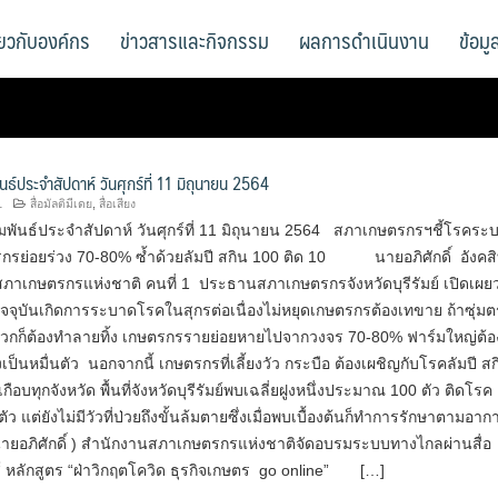
ี่ยวกับองค์กร
ข่าวสารและกิจกรรม
ผลการดำเนินงาน
ข้อม
นธ์ประจำสัปดาห์ วันศุกร์ที่ 11 มิถุนายน 2564
1
สื่อมัลติมีเดย
,
สื่อเสียง
มพันธ์ประจำสัปดาห์ วันศุกร์ที่ 11 มิถุนายน 2564 สภาเกษตรกรฯชี้โรคระ
กรย่อยร่วง 70-80% ซ้ำด้วยลัมปี สกิน 100 ติด 10 นายอภิศักดิ์ อังคสิท
าเกษตรกรแห่งชาติ คนที่ 1 ประธานสภาเกษตรกรจังหวัดบุรีรัมย์ เปิดเผยว
จุบันเกิดการระบาดโรคในสุกรต่อเนื่องไม่หยุดเกษตรกรต้องเทขาย ถ้าซุ่ม
บวกก็ต้องทำลายทิ้ง เกษตรกรรายย่อยหายไปจากวงจร 70-80% ฟาร์มใหญ่ต้อ
เป็นหมื่นตัว นอกจากนี้ เกษตรกรที่เลี้ยงวัว กระบือ ต้องเผชิญกับโรคลัมปี สก
อบทุกจังหวัด พื้นที่จังหวัดบุรีรัมย์พบเฉลี่ยฝูงหนึ่งประมาณ 100 ตัว ติดโรค
 แต่ยังไม่มีวัวที่ป่วยถึงขั้นล้มตายซึ่งเมื่อพบเบื้องต้นก็ทำการรักษาตามอาก
นายอภิศักดิ์ ) สำนักงานสภาเกษตรกรแห่งชาติจัดอบรมระบบทางไกลผ่านสื่อ
ส์ หลักสูตร “ฝ่าวิกฤตโควิด ธุรกิจเกษตร go online” […]