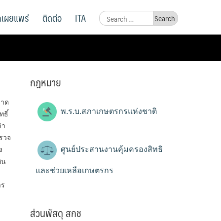
ูลเผยแพร่
ติดต่อ
ITA
Search
for:
กฎหมาย
บาด
พ.ร.บ.สภาเกษตรกรแห่งชาติ
ธิ์
่า
ตรวจ
ศูนย์ประสานงานคุ้มครองสิทธิ
ง
ิน
และช่วยเหลือเกษตรกร
าร
ส่วนพัสดุ สกช