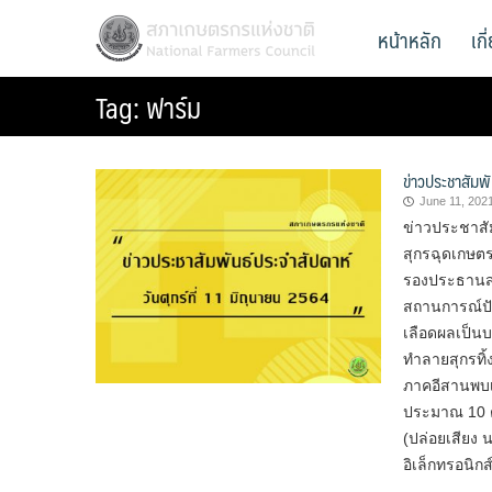
Skip
สภาเกษตรกรแห่งชาติ
หน้าหลัก
เก
National Farmers Council
to
content
Tag:
ฟาร์ม
ข่าวประชาสัมพั
June 11, 202
ข่าวประชาสั
สุกรฉุดเกษตร
รองประธานสภ
สถานการณ์ปัจ
เลือดผลเป็น
ทำลายสุกรทิ้ง
ภาคอีสานพบเกื
ประมาณ 10 ตัว
(ปล่อยเสียง 
อิเล็กทรอนิก