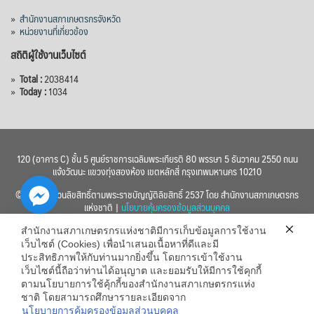
»
สำนักงานสภาเกษตรกรจังหวัด
»
หน่วยงานที่เกี่ยวข้อง
สถิติผู้ใช้งานเว็บไซต์
»
Total :
2038414
»
Today :
1034
120 (อาคาร C) ชั้น 5 ศูนย์ราชการเฉลิมพระเกียรติ 80 พรรษา 5 ธันวาคม 2550 ถนน
แจ้งวัฒนะ แขวงทุ่งสองห้อง เขตหลักสี่ กรุงเทพมหานคร 10210
© 2560 สงวนลิขสิทธิ์ตามพระราชบัญญัติลิขสิทธิ์ 2537 โดย สำนักงานสภาเกษตรกร
แห่งชาติ |
นโยบายคุ้มครองข้อมูลส่วนบุคคล
สำนักงานสภาเกษตรกรแห่งชาติมีการเก็บข้อมูลการใช้งาน
เว็บไซต์ (Cookies) เพื่อนำเสนอเนื้อหาที่ดีและมี
ประสิทธิภาพให้กับท่านมากยิ่งขึ้น โดยการเข้าใช้งาน
เว็บไซต์นี้ถือว่าท่านได้อนุญาต และยอมรับให้มีการใช้คุกกี้
chaty
ตามนโยบายการใช้คุ้กกี้ของสำนักงานสภาเกษตรกรแห่ง
ชาติ โดยสามารถศึกษารายละเอียดจาก
Hide
นโยบายการคุ้มครองข้อมูลส่วนบุคคล