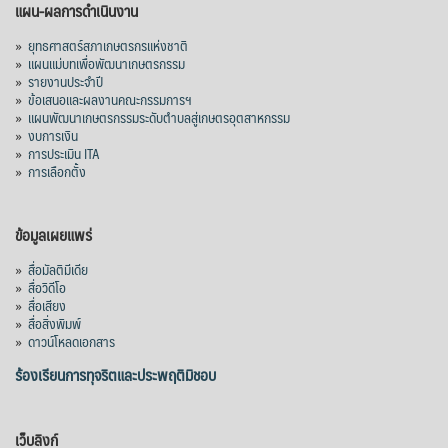
แผน-ผลการดำเนินงาน
»
ยุทธศาสตร์สภาเกษตรกรแห่งชาติ
»
แผนแม่บทเพื่อพัฒนาเกษตรกรรม
»
รายงานประจำปี
»
ข้อเสนอและผลงานคณะกรรมการฯ
»
แผนพัฒนาเกษตรกรรมระดับตำบลสู่เกษตรอุตสาหกรรม
»
งบการเงิน
»
การประเมิน ITA
»
การเลือกตั้ง
ข้อมูลเผยแพร่
»
สื่อมัลติมีเดีย
»
สื่อวิดีโอ
»
สื่อเสียง
»
สื่อสิ่งพิมพ์
»
ดาวน์โหลดเอกสาร
ร้องเรียนการทุจริตและประพฤติมิชอบ
เว็บลิงก์