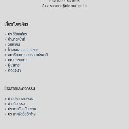
โทรสาร 0 2143 7608
อีเมล saraban@nfc.mail.go.th
เกี่ยวกับองค์กร
»
ประวัติองค์กร
»
อำนาจหน้าที่
»
วิสัยทัศน์
»
โครงสร้างขององค์กร
»
สมาชิกสภาเกษตรกรแห่งชาติ
»
คณะกรรมการ
»
ผู้บริหาร
»
ติดต่อเรา
ข่าวสารและกิจกรรม
»
ข่าวประชาสัมพันธ์
»
ข่าวกิจกรรม
»
ประกาศรับสมัครงาน
»
ประกาศจัดซื้อจัดจ้าง