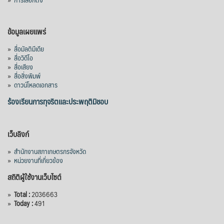
ข้อมูลเผยแพร่
»
สื่อมัลติมีเดีย
»
สื่อวิดีโอ
»
สื่อเสียง
»
สื่อสิ่งพิมพ์
»
ดาวน์โหลดเอกสาร
ร้องเรียนการทุจริตและประพฤติมิชอบ
เว็บลิงก์
»
สำนักงานสภาเกษตรกรจังหวัด
»
หน่วยงานที่เกี่ยวข้อง
สถิติผู้ใช้งานเว็บไซต์
»
Total :
2036663
»
Today :
491