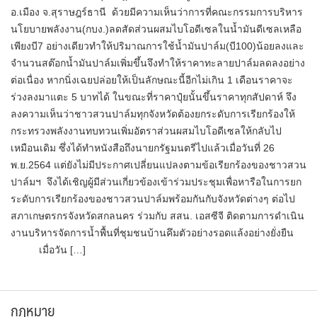
อ.เมือง จ.สุราษฎร์ธานี​ ด้วยมีความเห็นว่าการที่คณะกรรมการบริหาร
นโยบายพลังงาน(กบง.)ลดสัดส่วนผสมไบโอดีเซลในน้ำมันดีเซลเหลือ
เพียงบี7 อย่างเดียวทำให้ปริมาณการใช้น้ำมันปาล์ม(บี100)น้อยลงและ
จำนวนสต๊อกน้ำมันปาล์มเพิ่มขึ้นจึงทำให้ราคาทะลายปาล์มลดลงอย่าง
ต่อเนื่อง หากนิ่งเฉยปล่อยให้เป็นลักษณะนี้อีกไม่เกิน 1 เดือนราคาจะ
ร่วงลงมาแตะ 5​ บาทได้ ในขณะที่ราคาปุ๋ยนั้นขึ้นราคาทุกสัปดาห์ จึง
ลงความเห็นว่าชาวสวนปาล์มทุกจังหวัดต้องยกระดับการเรียกร้องให้
กระทรวงพลังงานทบทวนเพิ่มอัตราส่วนผสมไบโอดีเซลให้กลับไป
เหมือนเดิม ซึ่งได้ทำหนังสือถึงนายกรัฐมนตรีไปแล้วเมื่อวันที่ 26
พ.ย.2564 แต่ยังไม่มีประกาศเปลี่ยนแปลงตามข้อเรียกร้องของชาวสวน
ปาล์มฯ จึงได้เชิญผู้มีส่วนเกี่ยวข้องเข้าร่วมประชุมเพื่อหารือในการยก
ระดับการเรียกร้องของชาวสวนปาล์มพร้อมกันกับจังหวัดต่างๆ ต่อไป
สภาเกษตรกรจังหวัดสกลนคร ร่วมกับ สสน. เอสซีจี ติดตามการดำเนิน
งานบริหารจัดการน้ำพื้นที่ชุมชนบ้านคึมตัวอย่างรอดแล้งอย่างยั่งยืน
เมื่อวัน […]
กฎหมาย