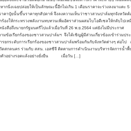
อง หากนิ่งเฉยปล่อยให้เป็นลักษณะนี้อีกไม่เกิน 1 เดือนราคาจะร่วงลงมาแตะ 5​
ราคาปุ๋ยนั้นขึ้นราคาทุกสัปดาห์ จึงลงความเห็นว่าชาวสวนปาล์มทุกจังหวัดต
ยกร้องให้กระทรวงพลังงานทบทวนเพิ่มอัตราส่วนผสมไบโอดีเซลให้กลับไปเห
ำหนังสือถึงนายกรัฐมนตรีไปแล้วเมื่อวันที่ 26 พ.ย.2564 แต่ยังไม่มีประกาศ
ามข้อเรียกร้องของชาวสวนปาล์มฯ จึงได้เชิญผู้มีส่วนเกี่ยวข้องเข้าร่วมประ
นการยกระดับการเรียกร้องของชาวสวนปาล์มพร้อมกันกับจังหวัดต่างๆ ต่อไป
ัดสกลนคร ร่วมกับ สสน. เอสซีจี ติดตามการดำเนินงานบริหารจัดการน้ำพื้น
มตัวอย่างรอดแล้งอย่างยั่งยืน เมื่อวัน […]