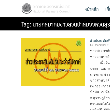
Skip
สภาเกษตรกรแห่งชาติ
หน้าหลัก
เก
National Farmers Council
to
content
Tag:
นายกสมาคมชาวสวนปาล์มจังหวัดสุร
ข่าวประชาสัมพั
December 11
ข่าวประชาสั
ชาวสวนปาล์ม
เมื่อวันที่
ประธานสภาเก
เกษตรกรชาวส
ชาวสวนปาล์ม
เท กรรมการ
น้ำมัน ณ ห้
จ.สุราษฎร์ธ
ส่วนผสมไบโอด
ปาล์ม(บี100