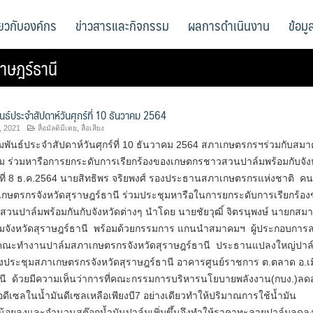
ี่ยวกับองค์กร
ข่าวสารและกิจกรรม
ผลการดำเนินงาน
ข้อม
าษฎร์ธานี
นธ์ประจำสัปดาห์วันศุกร์ที่ 10 ธันวาคม 2564
, 2021
สื่อมัลติมีเดย
,
สื่อเสียง
มพันธ์ประจำสัปดาห์วันศุกร์ที่ 10 ธันวาคม 2564 สภาเกษตรกรฯร่วมกับสม
 ร่วมหารือการยกระดับการเรียกร้องของเกษตกรชาวสวนปาล์มพร้อมกับจัง
 8 ธ.ค.2564 นายสิทธิพร จริยพงศ์ รองประธานสภาเกษตรกรแห่งชาติ​ คนที
ษตรกรจังหวัดสุราษฎร์ธานี ร่วมประชุมหารือในการยกระดับการเรียกร้อง
วนปาล์มพร้อมกันกับจังหวัดต่างๆ นำโดย นายชัยวุฒิ์ จิตรนุพงษ์ นายกสม
จังหวัดสุราษฎร์ธานี พร้อมด้วยกรรมการ แกนนำสมาคมฯ ผู้ประกอบการ
คณะทำงานปาล์มสภาเกษตรกรจังหวัดสุราษฎร์ธานี ประธานแปลงใหญ่ปาล
องประชุมสภาเกษตรกรจังหวัดสุราษฎร์ธานี อาคารศูนย์ราชการ ต.ตลาด อ.เม
านี​ ด้วยมีความเห็นว่าการที่คณะกรรมการบริหารนโยบายพลังงาน(กบง.)ลด
ีเซลในน้ำมันดีเซลเหลือเพียงบี7 อย่างเดียวทำให้ปริมาณการใช้น้ำมัน
)น้อยลงและจำนวนสต๊อกน้ำมันปาล์มเพิ่มขึ้นจึงทำให้ราคาทะลายปาล์มลดล