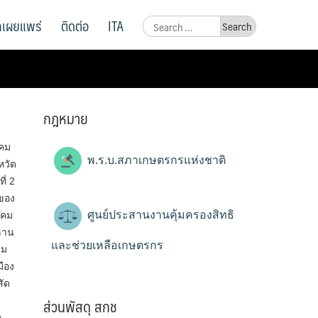
ูลเผยแพร่
ติดต่อ
ITA
Search
for:
กฎหมาย
าคม
พ.ร.บ.สภาเกษตรกรแห่งชาติ
หวัด
่​ 2
ของ
ศูนย์ประสานงานคุ้มครองสิทธิ
าคม
ลาน
และช่วยเหลือเกษตรกร
์ม
ือง
สัด
ส่วนพัสดุ สกช
ง