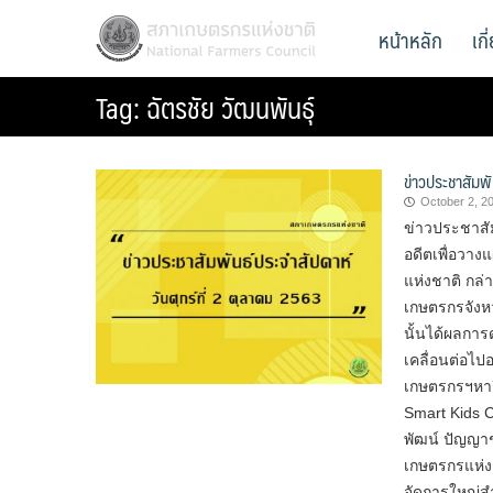
Skip
สภาเกษตรกรแห่งชาติ
หน้าหลัก
เก
National Farmers Council
to
content
Tag:
ฉัตรชัย วัฒนพันธุ์
ข่าวประชาสัมพั
October 2, 2
ข่าวประชาสัม
อดีตเพื่อว
แห่งชาติ กล
เกษตรกรจังหว
นั้นได้ผลกา
เคลื่อนต่อไป
เกษตรกรฯหารื
Smart Kids 
พัฒน์ ปัญญา
เกษตรกรแห่งช
จัดการใหญ่สำ