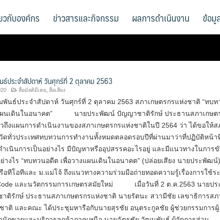
ี่ยวกับองค์กร
ข่าวสารและกิจกรรม
ผลการดำเนินงาน
ข้อม
นธ์ประจำสัปดาห์ วันศุกร์ที่ 2 ตุลาคม 2563
020
สื่อมัลติมีเดย
,
สื่อเสียง
พันธ์ประจำสัปดาห์ วันศุกร์ที่ 2 ตุลาคม 2563 สภาเกษตรกรแห่งชาติ “ทบ
างแผนเดินในอนาคต” นายประพัฒน์ ปัญญาชาติรักษ์ ประธานสภาเกษต
่าวถึงแผนการดำเนินงานของสภาเกษตรกรแห่งชาติในปี 2564 ว่า ได้ขอให้ส
ัดทั่วประเทศทบทวนการทำงานทั้งหมดตลอดรอบปีที่ผ่านมาว่าที่ปฏิบัติหน้าท
รดำเนินการเป็นอย่างไร มีปัญหาหรืออุปสรรคอะไรอยู่ และมีแนวทางในการข
อย่างไร “ทบทวนอดีต เพื่อวางแผนเดินในอนาคต” (ปล่อยเสียง นายประพัฒน์
อทีโอทีและ ม.แม่โจ้ ถึงแนวทางความร่วมมือถ่ายทอดความรู้เรื่องการใช้ร
Code และนวัตกรรมการเกษตรสมัยใหม่ เมื่อวันที่ 2 ต.ค.2563 นายปร
ชาติรักษ์ ประธานสภาเกษตรกรแห่งชาติ นายรัตนะ สวามีชัย เลขาธิการสภ
าติ และคณะ ได้ประชุมหารือกับนายสุรชัย อนุตระกูลชัย ผู้ช่วยกรรมการผู้
นักขายและบริการลูกค้าภาคเหนือ นายฉัตรชัย วัฒนพันธุ์ ผู้จัดการส่วน