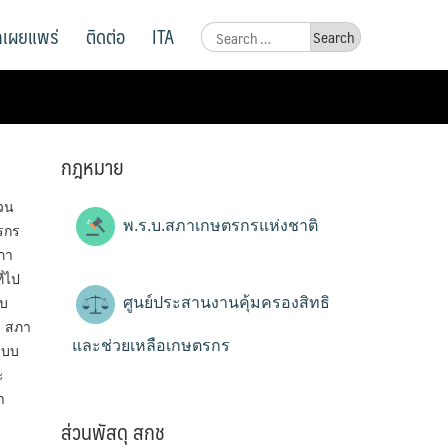
ูลเผยแพร่
ติดต่อ
ITA
Search
for:
กฎหมาย
ทวน
พ.ร.บ.สภาเกษตรกรแห่งชาติ
รกร
ภา
ี่ไป
ศูนย์ประสานงานคุ้มครองสิทธิ
ับ
) สภา
และช่วยเหลือเกษตรกร
ะบบ
ะ
า
ส่วนพัสดุ สกช