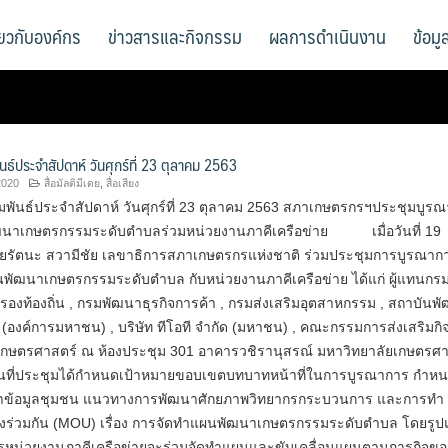
ี่ยวกับองค์กร
ข่าวสารและกิจกรรม
ผลการดำเนินงาน
ข้อม
นธ์ประจำสัปดาห์ วันศุกร์ที่ 23 ตุลาคม 2563
2020
สื่อมัลติมีเดย
,
สื่อเสียง
มพันธ์ประจำสัปดาห์ วันศุกร์ที่ 23 ตุลาคม 2563 สภาเกษตรกรฯประชุมบูร
นาเกษตรกรรมระดับตำบลร่วมหน่วยงานภาคีเครือข่าย เมื่อวันที่ 19
ยรัตนะ สวามีชัย เลขาธิการสภาเกษตรกรแห่งชาติ ร่วมประชุมการบูรณาก
พัฒนาเกษตรกรรมระดับตำบล กับหน่วยงานภาคีเครือข่าย ได้แก่ ผู้แทนกรม
องท้องถิ่น , กรมพัฒนาธุรกิจการค้า , กรมส่งเสริมอุตสาหกรรม , สถาบันพ
(องค์การมหาชน) , บริษัท ทีโอที จำกัด (มหาชน) , คณะกรรมการส่งเสริมกิ
เกษตรศาสตร์ ณ ห้องประชุม 301 อาคารวชิรานุสรณ์ มหาวิทยาลัยเกษตรศา
ในที่ประชุมได้กำหนดเป้าหมายขอบเขตบทบาทหน้าที่ในการบูรณาการ กำหน
ำข้อมูลชุมชน แนวทางการพัฒนาศักยภาพวิทยากรกระบวนการ และการทำ
ลงร่วมกัน (MOU) เรื่อง การจัดทำแผนพัฒนาเกษตรกรรมระดับตำบล โดยรู
หน่วยงานภาคีเครือข่ายจะร่วมจัดทำแผนและขับเคลื่อนแผนตามภารกิจขอ