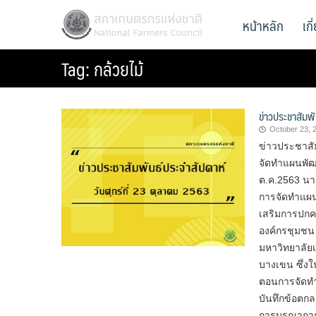
Skip
สภาเกษตรกรแห่งชาติ
หน้าหลัก
เก
National Farmers Council
to
content
Tag:
กล้วยไม้
ข่าวประชาสัมพั
October 23, 
ข่าวประชาสั
จัดทำแผนพัฒ
ต.ค.2563 นา
การจัดทำแผน
เสริมการปกคร
องค์กรชุมชน 
มหาวิทยาลัย
บางเขน ซึ่ง
ตอนการจัดท
บันทึกข้อตก
การบูรณาการ