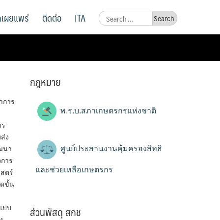
ูลเผยแพร่
ติดต่อ
ITA
Search
for:
กฎหมาย
ณาการ
พ.ร.บ.สภาเกษตรกรแห่งชาติ
าร
ส่ง
ศูนย์ประสานงานคุ้มครองสิทธิ
ัฒนา
จการ
และช่วยเหลือเกษตรกร
สตร์
ดขั้น
ส่วนพัสดุ สกช
ปแบบ
ง