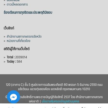
»
ดาวน์โหลดเอกสาร
ร้องเรียนการทุจริตและประพฤติมิชอบ
เว็บลิงก์
»
สำนักงานสภาเกษตรกรจังหวัด
»
หน่วยงานที่เกี่ยวข้อง
สถิติผู้ใช้งานเว็บไซต์
»
Total :
2039014
»
Today :
584
120 (อาคาร C) ชั้น 5 ศูนย์ราชการเฉลิมพระเกียรติ 80 พรรษา 5 ธันวาคม 2550 ถนน
แจ้งวัฒนะ แขวงทุ่งสองห้อง เขตหลักสี่ กรุงเทพมหานคร 10210
© 2560 สงวนลิขสิทธิ์ตามพระราชบัญญัติลิขสิทธิ์ 2537 โดย สำนักงานสภาเกษตรกร
แห่งชาติ |
นโยบายคุ้มครองข้อมูลส่วนบุคคล