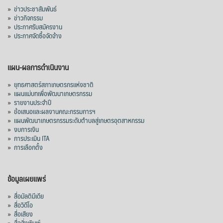
»
ข่าวประชาสัมพันธ์
»
ข่าวกิจกรรม
»
ประกาศรับสมัครงาน
»
ประกาศจัดซื้อจัดจ้าง
แผน-ผลการดำเนินงาน
»
ยุทธศาสตร์สภาเกษตรกรแห่งชาติ
»
แผนแม่บทเพื่อพัฒนาเกษตรกรรม
»
รายงานประจำปี
»
ข้อเสนอและผลงานคณะกรรมการฯ
»
แผนพัฒนาเกษตรกรรมระดับตำบลสู่เกษตรอุตสาหกรรม
»
งบการเงิน
»
การประเมิน ITA
»
การเลือกตั้ง
ข้อมูลเผยแพร่
»
สื่อมัลติมีเดีย
»
สื่อวิดีโอ
»
สื่อเสียง
»
สื่อสิ่งพิมพ์