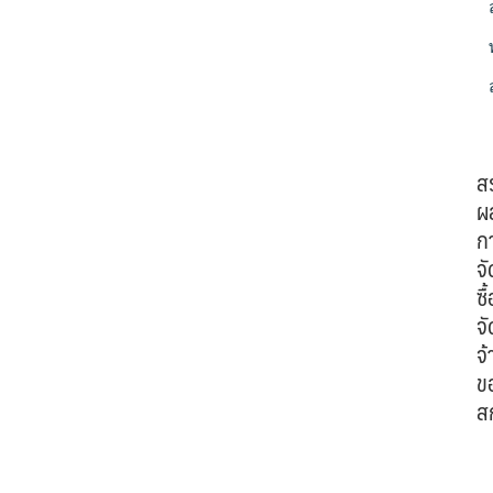
ส
ผ
ก
จั
ซื้
จั
จ้
ข
ส