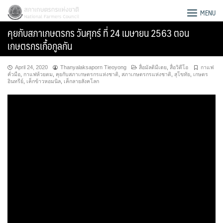
Skip
สภาเกษตรกรแห่งชาติ
MENU
to
คุยกับสภาเกษตรกร วันศุกร์ ที่ 24 เมษายน 2563 ตอน
content
เกษตรกรเกื้อกูลกัน
April 24, 2020
Thanyalaksaporn Tieoyong
สื่อมัลติมีเดย
,
สื่อวิดีโอ
กาแฟ
คั่วมือ
,
กาแฟห้วยตม
,
คุยกับสภาเกษตรกรแห่งชาติ
,
สภาเกษตรกรแห่งชาติ
,
สุโขทัย
,
เกษตร
อินทรีย์
,
เค็กข้าวหอมนิล
,
เค็กลายสังคโลก
Search
for: