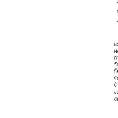
ส
ผ
ก
จั
ซื้
จั
จ้
ข
ส