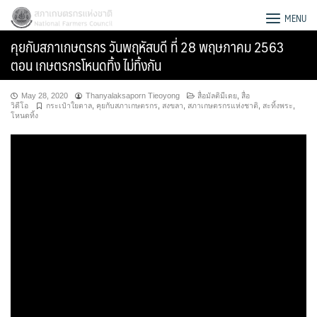
Skip
สภาเกษตรกรแห่งชาติ
MENU
to
คุยกับสภาเกษตรกร วันพฤหัสบดี ที่ 28 พฤษภาคม 2563
content
ตอน เกษตรกรโหนดทิ้ง ไม่ทิ้งกัน
May 28, 2020
Thanyalaksaporn Tieoyong
สื่อมัลติมีเดย
,
สื่อ
วิดีโอ
กระเป๋าใยตาล
,
คุยกับสภาเกษตรกร
,
สงขลา
,
สภาเกษตรกรแห่งชาติ
,
สะทิ้งพระ
,
โหนดทิ้ง
Search
for: