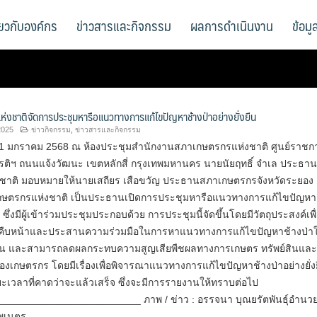
ี่ยวกับองค์กร
ข่าวสารและกิจกรรม
ผลการดำเนินงาน
ข้อม
งชาติจัดการประชุมหารือแนวทางการแก้ไขปัญหาช้างป่าอย่างยั่งยืน
2025
ข่าวกิจกรรม
,
ข่าวสารและกิจกรรม
่ 21 มกราคม 2568 ณ ห้องประชุมสำนักงานสภาเกษตรกรแห่งชาติ ศูนย์ราชก
ยรติฯ ถนนแจ้งวัฒนะ เขตหลักสี่ กรุงเทพมหานคร นายนัยฤทธิ์ จำเล ประธา
ชาติ มอบหมายให้นายเสถียร เสือขวัญ ประธานสภาเกษตรกรจังหวัดระยอง
ษตรกรแห่งชาติ เป็นประธานเปิดการประชุมหารือแนวทางการแก้ไขปัญหา
ืน ซึ่งมีผู้เข้าร่วมประชุมประกอบด้วย การประชุมนี้จัดขึ้นโดยมีวัตถุประสงค์เพื
คืบหน้าและประสานความร่วมมือในการหาแนวทางการแก้ไขปัญหาช้างป่าใ
งยืน และสามารถลดผลกระทบความสูญเสียพืชผลทางการเกษตร ทรัพย์สินแล
ของเกษตรกร โดยมีเรื่องเพื่อพิจารณาแนวทางการแก้ไขปัญหาช้างป่าอย่างยั่ง
เวลาที่คาดว่าจะแล้วเสร็จ ซึ่งจะมีการรายงานให้ทราบต่อไป
________________________ ภาพ / ข่าว : อรรจนา บุณยรัตพันธุ์อำนว
ทัพเนตร