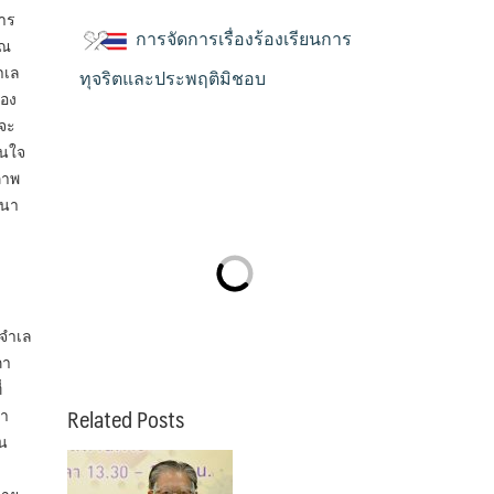
าร
การจัดการเรื่องร้องเรียนการ
รณ
จำเล
ทุจริตและประพฤติมิชอบ
้อง
นจะ
่นใจ
ภาพ
จนา
 จำเล
ภา
่
Related Posts
ภา
น