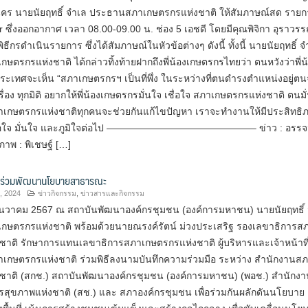
คร นายนัยฤทธิ์ จำเล ประธานสภาเกษตรกรแห่งชาติ ให้สัมภาษณ์สด รายก
r ซึ่งออกอากาศ เวลา 08.00-09.00 น. ช่อง 5 เอชดี โดยมีคุณพิจิกา อุราวร
พิธีกรดำเนินรายการ ซึ่งได้สัมภาษณ์ในหัวข้อต่างๆ ดังนี้ ทั้งนี้ นายนัยฤทธิ์ 
ตรกรแห่งชาติ ได้กล่าวทิ้งท้ายฝากถึงพี่น้องเกษตรกรไทยว่า ตนหวังว่าพี่น
ระเทศจะเห็น “สภาเกษตรกรฯ เป็นที่พึ่ง ในระหว่างที่ตนดำรงตำแหน่งอยู่ต
รื่อง ทุกมิติ อยากให้พี่น้องเกษตรกรมั่นใจ เชื่อใจ สภาเกษตรกรแห่งชาติ ตนมั
เกษตรกรแห่งชาติทุกคนจะช่วยกันแก้ไขปัญหา เราจะทำงานให้มีประสิทธิ
เชื่อใจ มั่นใจ และภูมิใจต่อไป ———————————————– ข่าว : อรร
 ภาพ : พิเชษฐ์ […]
 ร่วมพัฒนานโยบายสาธารณะ
, 2024
ข่าวกิจกรรม
,
ข่าวสารและกิจกรรม
8 ธันวาคม 2567 ณ สถาบันพัฒนาองค์กรชุมชน (องค์การมหาชน) นายนัยฤทธิ์
ษตรกรแห่งชาติ พร้อมด้วยนายณรงค์รัตน์ ม่วงประเสริฐ รองเลขาธิการส
ชาติ รักษาการแทนเลขาธิการสภาเกษตรกรแห่งชาติ ผู้บริหารและเจ้าหน้าที
เกษตรกรแห่งชาติ ร่วมพิธีลงนามบันทึกความร่วมมือ ระหว่าง สำนักงานส
ชาติ (สกช.) สถาบันพัฒนาองค์กรชุมชน (องค์การมหาชน) (พอช.) สำนักงา
ุขภาพแห่งชาติ (สช.) และ สภาองค์กรชุมชน เพื่อร่วมกันผลักดันนโยบาย