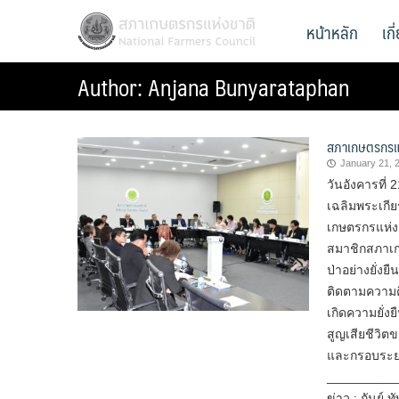
Skip
สภาเกษตรกรแห่งชาติ
หน้าหลัก
เก
National Farmers Council
to
content
Author:
Anjana Bunyarataphan
สภาเกษตรกรแห่
January 21, 
วันอังคารที
เฉลิมพระเกี
เกษตรกรแห่ง
สมาชิกสภาเก
ป่าอย่างยั่งย
ติดตามความ
เกิดความยั่
สูญเสียชีวิต
และกรอบระยะ
___________
ข่าว : กันย์ 