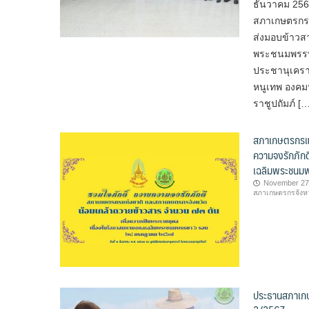
ธันวาคม 256
สภาเกษตรกร แ
ส่งมอบข้าวส
พระชนมพรรษา
ประชานุเคราะ
หนูเทพ องคม
ราชูปถัมภ์ […
สภาเกษตรกรแห
ความจงรักภักด
เฉลิมพระชนม
November 27
สภาเกษตรกรจังห
ประธานสภาเกษต