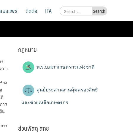
ูลเผยแพร่
ติดต่อ
ITA
Search
for:
กฎหมาย
าร
พ.ร.บ.สภาเกษตรกรแห่งชาติ
นสภา
ช้าง
ศูนย์ประสานงานคุ้มครองสิทธิ
่อ
ห้
และช่วยเหลือเกษตรกร
ะการ
ยืน
ส่วนพัสดุ สกช
ยการ