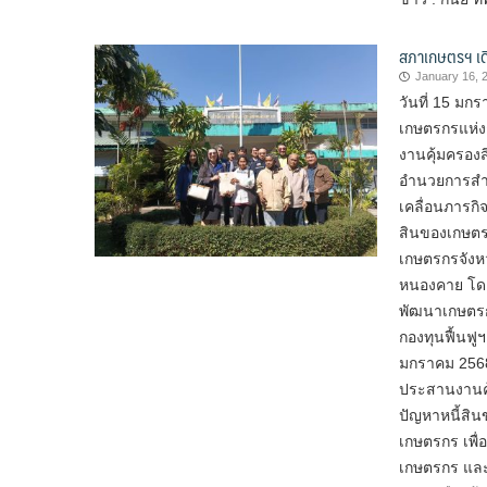
สภาเกษตรฯ เดิ
January 16, 
วันที่ 15 มก
เกษตรกรแห่ง
งานคุ้มครองส
อำนวยการสำน
เคลื่อนภารก
สินของเกษตร
เกษตรกรจังห
หนองคาย โดย
พัฒนาเกษตรก
กองทุนฟื้นฟูฯ
มกราคม 2568
ประสานงานคุ
ปัญหาหนี้สิน
เกษตรกร เพื่
เกษตรกร และ