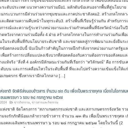
ื้นที่ เน้นการสร้างชุมชนเข้มแข็งและสร้างกลไกกลาง เพื่อขับเคลื่อนนโย
และระดับประเทศ แนวทางความร่วมมือ1. ผลักดันข้อเสนอจากพื้นที่สู่นโยบาย
นกระบวนการมีส่วนร่วมจากชุมชนและภาคประชาสังคม2. สร้างกลไกกลาง 
ติดตามความคืบหน้าในทุกระดับ3. สร้างพื้นที่เรียนรู้ร่วมกัน สำหรับการ
บการณ์และความรู้ระหว่างหน่วยงานและร่วมกำหนดพื้นที่จังหวัดนำร่องในปี
หวังจากความร่วมมือทั้ง 4 ฝ่าย สร้างกลไกกลางในการทำงานร่วมกันเพื่อเ
ในระดับพื้นที่กับนโยบายระดับชาติ และขยายผลสู่การพัฒนาและยั่งยืนระ
ึกข้อตกลงฉบับนี้ นับเป็นก้าวสำคัญในการผนึกกำลังจากหน่วยงานภาครัฐแ
 เพื่อสร้างการเปลี่ยนแปลงเชิงบวกที่สอดคล้องกับความต้องการของสังคมแล
ท้จริง “สิ่งที่ 4 องค์กรมีลักษณะร่วมกันที่เรียกว่า “ทวิลักษณ์” คือ การขับเค
บบน และการเคลื่อนไหวในระดับพื้นที่ ที่จะลงไปสร้างความเข้มแข็งให้แก่
เกษตรกร ซึ่งหากเรามีกลไกกลาง […]
งชาติ จัดพิธีส่งมอบข้าวสาร จำนวน ๗๓ ตัน เพื่อเป็นพระราชกุศล เนื่องในโอกาสม
ะชนมพรรษา ๖ รอบ ๒๘ กรกฎาคม ๒๕๖๗
 2024
ข่าวกิจกรรม
,
ข่าวสารและกิจกรรม
ห่งชาติ จัดโครงการ “สภาเกษตรกรแห่งชาติ และสภาเกษตรกรจังหวัด รว
วามจงรักภักดีน้อมเกล้าถวายข้าวสาร จำนวน ๗๓ ตัน เพื่อเป็นพระราชกุศล เน
มงคลเฉลิมพระชนมพรรษา ๖ รอบ ๒๘ กรกฎาคม ๒๕๖๗ โดยในวันนี้ (2