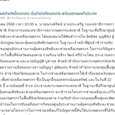
นหน้าแก้หนี้เกษตรกร เริ่มนำร่องที่หนองคาย พร้อมขยายผลทั่วประเทศ
2025
ข่าวกิจกรรม
,
ข่าวสารและกิจกรรม
ราคม 2568 เวลา 10.00 น. นายณรงค์รัตน์ ม่วงประเสริฐ รองเลขาธิการสภา
ชาติ รักษาการแทนเลขาธิการสภาเกษตรกรแห่งชาติ ในฐานะที่ปรึกษาศูนย
ิทธิและช่วยเหลือเกษตรกร ได้มอบหมายให้พันตำรวจโท อิทธิพล บุญพินิจ ผู้
ักกฎหมายและคุ้มครองสิทธิเกษตรกร ในฐานะเจ้าหน้าที่ศูนย์ เข้าร่วมขับ
ิจของศูนย์ประสานงานคุ้มครองสิทธิและช่วยเหลือเกษตรกร ในการแก้ปัญหาห
กรในพื้นที่จังหวัดหนองคาย ร่วมกับนายจีระวัฒน์ ศรีบ้านโพน ประธานสภา
วัดหนองคาย และนายบัญญัติ บูชากุล หัวหน้าสำนักงานสภาเกษตรกรจังหวั
ความร่วมมือของนางสาวอภิญญา อุทัยแสน หัวหน้าสำนักงานกองทุนฟื้นฟ
ร สาขาจังหวัดหนองคาย ในการช่วยเหลือเกษตรกรให้เข้าถึงแหล่งเงินทุน
 เพื่อช่วยเหลือเกษตรกร ซึ่งเป็นลูกนี้ของสหกรณ์ออมทรัพย์ และในวันที่ 22
 นี้ นายนัยฤทธิ์ จำเล ประธานสภาเกษตรกรแห่งชาติ ในฐานะที่ปรึกษาศูนย
้มครองสิทธิและช่วยเหลือเกษตรกร จะเข้าร่วมโครงการช่วยเหลือและแก้ไ
ของเกษตรกรในพื้นที่จังหวัดหนองคาย ร่วมกับสำนักงานกองทุนฟื้นฟูและพั
อนำร่องในการขับเคลื่อนภารกิจของศูนย์ประสานงานคุ้มครองสิทธิและช่วยเ
จะขยายโครงการในการช่วยเหลือแก้ไขปัญหาหนี้สินให้แก่เกษตรกรที่ได้รับ