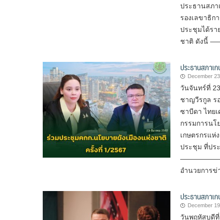
ประธานสภาเก
รองเลขาธิการ
ประชุมได้ร
ชาติ ดังนี
ประธานสภาเกษต
December 23
วันจันทร์ที่
ชาญวีรกูล ร
ซาบีดา ไทยเ
กรรมการนโยบา
เกษตรกรแห่ง
ประชุม ที่ประช
——————————
อำนวยการข่าว
ประธานสภาเกษ
December 19
วันพฤหัสบดี