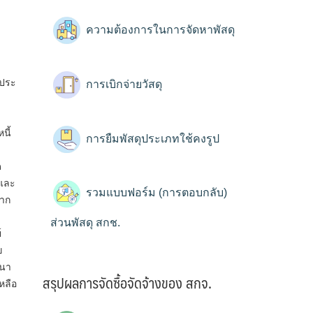
ความต้องการในการจัดหาพัสดุ
์ประ
การเบิกจ่ายวัสดุ
นี้
การยืมพัสดุประเภทใช้คงรูป
ด
ูและ
รวมแบบฟอร์ม (การตอบกลับ)
จาก
ส่วนพัสดุ สกช.
์
ข
ฒนา
สรุปผลการจัดซื้อจัดจ้างของ สกจ.
หลือ