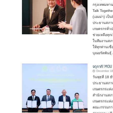
กรุงเทพมหาน
Talk Togethe
(เอมม่า) เป็น
ประธานสภาเกษ
เกษตรกรทั่วป
ช่วยเหลือทุกเ
ในทีมงานสภา
ให้ทุกท่าน
บุณยรัตพันธุ์
จตุภาคี! MOU
December 18
วันพุธที่ 1
ประธานสภาเก
เกษตรกรแห่ง
สำนักงานสภา
เกษตรกรแห่ง
คณะกรรมการส