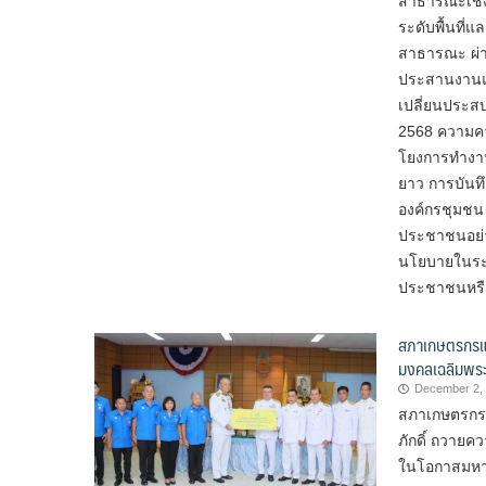
สาธารณะเชิงพ
ระดับพื้นที่
สาธารณะ ผ่า
ประสานงานและ
เปลี่ยนประส
2568 ความคาด
โยงการทำงาน
ยาว การบันท
องค์กรชุมชน
ประชาชนอย่างแ
นโยบายในระดั
ประชาชนหรือ
สภาเกษตรกรแห่
มงคลเฉลิมพร
December 2,
สภาเกษตรกรแ
ภักดิ์ ถวายค
ในโอกาสมหา