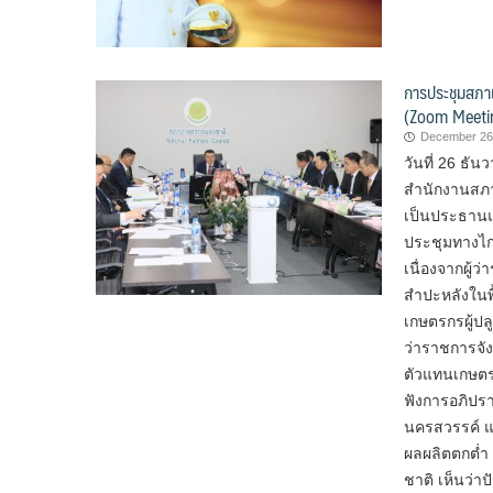
การประชุมสภาเ
(Zoom Meeti
December 26
วันที่ 26 ธ
สำนักงานสภา
เป็นประธานแ
ประชุมทางไกล
เนื่องจากผู้
สำปะหลังในพื
เกษตรกรผู้ปล
ว่าราชการจั
ตัวแทนเกษตร
ฟังการอภิปรา
นครสวรรค์ แ
ผลผลิตตกต่ำ
ชาติ เห็นว่า