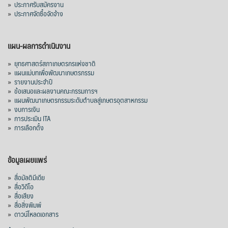
»
ประกาศรับสมัครงาน
ลด 51.63% ยังดีที่ราคาขายดีกว่าปีก่อน
»
ประกาศจัดซื้อจัดจ้าง
mgronline.com
View on Facebook
·
Share
แผน-ผลการดำเนินงาน
»
ยุทธศาสตร์สภาเกษตรกรแห่งชาติ
»
แผนแม่บทเพื่อพัฒนาเกษตรกรรม
สภาเกษตรกรแห่งชาติ
»
รายงานประจำปี
2 days ago
»
ข้อเสนอและผลงานคณะกรรมการฯ
»
แผนพัฒนาเกษตรกรรมระดับตำบลสู่เกษตรอุตสาหกรรม
คณะรัฐมนตรี อนุมัติโครงการอ่างเก็บน้ำ
»
งบการเงิน
คลองวังโตนด วงเงิน 7,200 ล้านบาท สะท้อน
»
การประเมิน ITA
ผลสำเร็จการผลักดันข้อเสนอเชิงนโยบายของ
»
การเลือกตั้ง
สภาเกษตรกรจังหวัดจันทบุรี
เมื่อวันที่ 5 สิงหาคม 2569 คณะรัฐมนตรีมีมติ
ข้อมูลเผยแพร่
อนุมัติโครงการอ่างเก็บน้ำคลองวังโตนด
»
สื่อมัลติมีเดีย
จังหวัดจันทบุรี กรอบวงเงิน 7,200 ล้านบาท
»
สื่อวิดีโอ
กำหนดระยะเวลาดำเนินงาน 7 ปี (พ.ศ. 2570–
»
สื่อเสียง
»
สื่อสิ่งพิมพ์
2576) โดยโครงการมีความจุ 99.50 ล้าน
»
ดาวน์โหลดเอกสาร
ลูกบาศก์เมตร สามารถสนับสนุนพื้นที่
ชลประทานกว่า 87,700 ไร่ เพิ่ม
...
See More