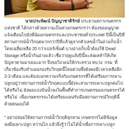
นายประพัฒน์ ปัญญาชาติรักษ์
ประธานสภาเกษตรกร
แห่งชาติ ได้กล่าวด้วยความเป็นห่วงเกษตรกรว่า ต้องขออนุญาต
แจ้งเตือนไปยังพี่น้องเกษตรกรและประชาชนทั่วประเทศ ปีนี้เป็นปีที่
สถานการณ์น้ำวิกฤตมากกว่าปีที่แล้วดูจากตัวเลขน้ำในอ่างเก็บน้ำ
โดยเฉลี่ยเหลือ 20 กว่าเปอร์เซ็นต์ บางอ่างเก็บน้ำต้องใช้ Dead
Storage หรือน้ำก้นอ่างแล้ว เชื่อว่าฤดูแล้งปีนี้จะส่งผลทำให้เกิด
ปัญหาตามมาเยอะมาก จึงขอวิงวอนให้กระทรวง ทบวง กรม ที่
เกี่ยวข้องรีบทำแผนรองรับวิกฤตนี้โดยด่วนซึ่งยังพอมีเวลาเหลืออีก
2-3 เดือน และต้องบอกความจริงกับเกษตรกรที่ได้เตรียมการเพาะ
ปลูกอยู่ว่าสถานการณ์น้ำวิกฤตแบบนี้ยังจะสามารถเพาะปลูกต่อไป
ได้หรือไม่ ยังพอแบ่งปันน้ำลงในพื้นที่ทำการเกษตรของเกษตรกรได้
หรือไม่ เพื่อเกษตรกรจะได้เตรียมแผนรับมือสถานการณ์วิกฤตินี้
ด้วยตนเองได้
“ อย่าปล่อยให้สถานการณ์น้ำวิกฤติลุกลาม เกษตรกรไม่มีข้อมูล
ลงมือเพาะปลูก หว่านไถ แล้วจึงรู้ว่าไม่ได้น้ำเพื่อการเพาะปลูก