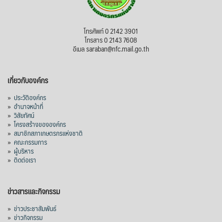
สภาเกษตรกรแห่งชาติ
โทรศัพท์ 0 2142 3901
2 days ago
โทรสาร 0 2143 7608
อีเมล saraban@nfc.mail.go.th
กรมการค้าต่างประเทศ กระทรวงพาณิชย์ เปิด
เผยว่า สถิติการส่งออกสินค้ามันสำปะหลังของ
เกี่ยวกับองค์กร
ไทยในช่วง 6 เดือนของปี 2569 (ม.ค.-มิ.ย.) มี
ปริมาณ 2.52 ล้านตัน ลดลง 51.63% มูลค่า
»
ประวัติองค์กร
1,205 ล้านดอลลาร์สหรัฐ (ประมาณ
»
อำนาจหน้าที่
»
วิสัยทัศน์
38,003.15 ล้านบาท) ลดลง 27.69%
»
โครงสร้างขององค์กร
»
สมาชิกสภาเกษตรกรแห่งชาติ
ปรับตัวลดลงตามสภาวะเศรษฐกิจและการค้า
»
คณะกรรมการ
โลก โดยตลาดส่งออกสำคัญ จีน ส่งออกได้
»
ผู้บริหาร
1.52 ล้านตัน ลด 61.71%
»
ติดต่อเรา
ญี่ปุ่น 2 แสนตัน ลด 4.76%
อินโดนีเซีย 8 หมื่นตัน ไม่เปลี่ยนแปลง
ข่าวสารและกิจกรรม
มาเลเซีย 9 ห
...
See More
»
ข่าวประชาสัมพันธ์
»
ข่าวกิจกรรม
ส่งออกมันครึ่งปี 69 ปริมาณ 2.52 ล้านตัน