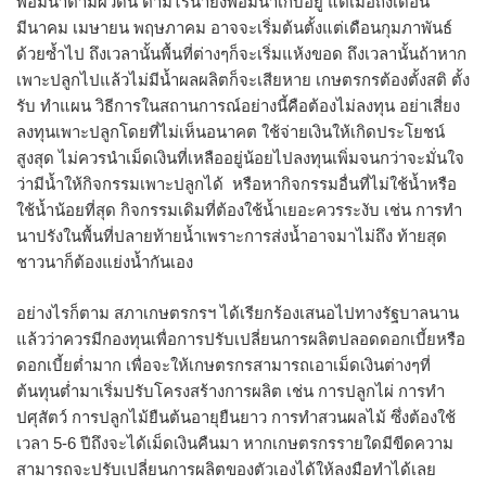
พอมีน้ำตามผิวดิน ตามไร่นายังพอมีน้ำเก็บอยู่ แต่เมื่อถึงเดือน
มีนาคม เมษายน พฤษภาคม อาจจะเริ่มต้นตั้งแต่เดือนกุมภาพันธ์
ด้วยซ้ำไป ถึงเวลานั้นพื้นที่ต่างๆก็จะเริ่มแห้งขอด ถึงเวลานั้นถ้าหาก
เพาะปลูกไปแล้วไม่มีน้ำผลผลิตก็จะเสียหาย เกษตรกรต้องตั้งสติ ตั้ง
รับ ทำแผน วิธีการในสถานการณ์อย่างนี้คือต้องไม่ลงทุน อย่าเสี่ยง
ลงทุนเพาะปลูกโดยที่ไม่เห็นอนาคต ใช้จ่ายเงินให้เกิดประโยชน์
สูงสุด ไม่ควรนำเม็ดเงินที่เหลืออยู่น้อยไปลงทุนเพิ่มจนกว่าจะมั่นใจ
ว่ามีน้ำให้กิจกรรมเพาะปลูกได้ หรือหากิจกรรมอื่นที่ไม่ใช้น้ำหรือ
ใช้น้ำน้อยที่สุด กิจกรรมเดิมที่ต้องใช้น้ำเยอะควรระงับ เช่น การทำ
นาปรังในพื้นที่ปลายท้ายน้ำเพราะการส่งน้ำอาจมาไม่ถึง ท้ายสุด
ชาวนาก็ต้องแย่งน้ำกันเอง
อย่างไรก็ตาม สภาเกษตรกรฯ ได้เรียกร้องเสนอไปทางรัฐบาลนาน
แล้วว่าควรมีกองทุนเพื่อการปรับเปลี่ยนการผลิตปลอดดอกเบี้ยหรือ
ดอกเบี้ยต่ำมาก เพื่อจะให้เกษตรกรสามารถเอาเม็ดเงินต่างๆที่
ต้นทุนต่ำมาเริ่มปรับโครงสร้างการผลิต เช่น การปลูกไผ่ การทำ
ปศุสัตว์ การปลูกไม้ยืนต้นอายุยืนยาว การทำสวนผลไม้ ซึ่งต้องใช้
เวลา 5-6 ปีถึงจะได้เม็ดเงินคืนมา หากเกษตรกรรายใดมีขีดความ
สามารถจะปรับเปลี่ยนการผลิตของตัวเองได้ให้ลงมือทำได้เลย