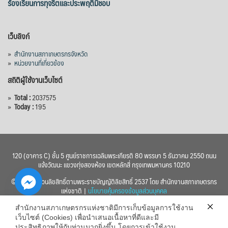
ร้องเรียนการทุจริตและประพฤติมิชอบ
Photo
เว็บลิงก์
View on Facebook
·
Share
»
สำนักงานสภาเกษตรกรจังหวัด
»
หน่วยงานที่เกี่ยวข้อง
สถิติผู้ใช้งานเว็บไซต์
»
Total :
2037575
»
Today :
195
120 (อาคาร C) ชั้น 5 ศูนย์ราชการเฉลิมพระเกียรติ 80 พรรษา 5 ธันวาคม 2550 ถนน
แจ้งวัฒนะ แขวงทุ่งสองห้อง เขตหลักสี่ กรุงเทพมหานคร 10210
© 2560 สงวนลิขสิทธิ์ตามพระราชบัญญัติลิขสิทธิ์ 2537 โดย สำนักงานสภาเกษตรกร
แห่งชาติ |
นโยบายคุ้มครองข้อมูลส่วนบุคคล
สำนักงานสภาเกษตรกรแห่งชาติมีการเก็บข้อมูลการใช้งาน
เว็บไซต์ (Cookies) เพื่อนำเสนอเนื้อหาที่ดีและมี
ประสิทธิภาพให้กับท่านมากยิ่งขึ้น โดยการเข้าใช้งาน