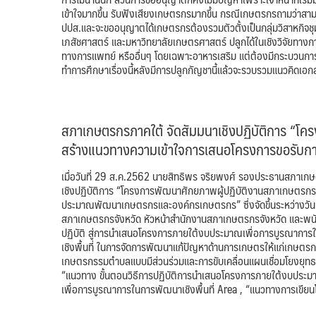
เข้าใจมากขึ้น รับฟังเสียงเกษตรกรมากขึ้น กรณีเกษตรกรถามว่าสามาร
ปปส.และจะขออนุญาตได้เกษตรกรต้องรวมตัวตั้งเป็นกลุ่มวิสาหกิ
เภสัชศาสตร์ และมหาวิทยาลัยเกษตรศาสตร์ ปลูกได้ในเชิงวิจัยทางกา
ทางการแพทย์ หรืออื่นๆ โดยเฉพาะอาหารเสริม แต่ต้องมีกระบวนก
ทำการศึกษาเรื่องนี้หลังมีการปลูกกัญชานี้แล้วจะรวบรวมแนวคิดเอก
สภาเกษตรกรภาคใต้ จัดสัมมนาเชิงปฏิบัติการ “โค
สร้างแนวทางความเข้าใจการเสนอโครงการขอรับ
เมื่อวันที่ 29 ส.ค.2562 นายสิทธิพร จริยพงศ์ รองประธานสภาเก
เชิงปฏิบัติการ “โครงการพัฒนาศักยภาพผู้ปฏิบัติงานสภาเกษตรกร
ประมาณพัฒนาเกษตรกรและองค์กรเกษตรกร” ซึ่งจัดขึ้นระหว่างวันท
สภาเกษตรกรจังหวัด หัวหน้าสำนักงานสภาเกษตรกรจังหวัด และพนักง
ปฏิบัติ สู่การนำเสนอโครงการภายใต้งบประมาณเพื่อการบูรณาก
เชิงพื้นที่ ในการจัดการพัฒนาแก้ปัญหาด้านการเกษตรให้แก่เก
เกษตรกรรมตำบลแบบมีส่วนร่วมและการขับเคลื่อนแผนเชื่อมโยงยุทธ
“แนวทาง ขั้นตอนวิธีการปฏิบัติการนำเสนอโครงการภายใต้งบปร
เพื่อการบูรณาการในการพัฒนาเชิงพื้นที่ Area , “แนวทางการเขี