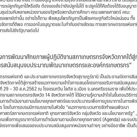
ถปลูกกัญชาได้หรือยัง ต้องขอแจ้งว่ายังปลูกไม่ได้ จะปลูกได้ก็คือต้องได้รับอนุญา
จชุมชุนร่วมกับหลายหน่วยงานของรัฐหรือสถาบันการศึกษา คณะแพทยศาสตร์ คณะ
รแพทย์เท่านั้น อย่างไรก็ตาม พืชสมุนไพรกัญชาเป็นพืชเศรษฐกิจตัวใหม่แน่นอน ทั้ง
ารจัดการที่ดีพอ การออกใบอนุญาตและใบกำกับอย่างชัดเจน ทางสภาเกษตรกรแห่งชาต
สารส่งไปยังรัฐบาลต่อไป
รงการพัฒนาศักยภาพผู้ปฏิบัติงานสภาเกษตรกรจังหวัดภาคใต้สู่
การสนับสนุนงบประมาณพัฒนาเกษตรกรและองค์กรเกษตรกร”
ษตรกรแห่งชาติ และประธานสภาเกษตรกรจังหวัดสุราษฎร์ธานี เป็นประธานเปิดการสั
จังหวัดภาคใต้สู่การสร้างแนวทางความเข้าใจการเสนอโครงการขอรับการสนับสนุนงบ
ี่ 29 – 30 ส.ค.2562 ณ โรงแรมทวิน โลตัส อ.เมือง จ.นครศรีธรรมราช เพื่อให้ปร
านสภาเกษตรกรจังหวัด 14 จังหวัดภาคใต้ ได้มีความรู้ความเข้าใจในขั้นตอนวิธีกา
ารในการดำเนินงานตามนโยบายยุทธศาสตร์และงบประมาณเพื่อการบูรณาการในการพั
ษตรกร โดยในการอบรมมีการบรรยายในหัวข้อ “แนวทางกระบวนการจัดทำแผนพัฒนา
ศาสตร์สภาเกษตรกรแห่งชาติ ยุทธศาสตร์จังหวัด กลุ่มจังหวัด และนโยบายภาครัฐ” ,
ะมาณเพื่อการบูรณาการในการดำเนินงานตามนโยบายยุทธศาสตร์ (Agenda) และงบป
ยนโครงการเพื่อเสนอของบประมาณสนับสนุนจากหน่วยงานต่างๆ อย่างมืออาชีพ เป็นต้