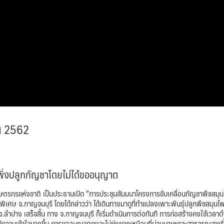
ยน 2562
ิ่งปลูกกัญชาโดยไม่ได้ขออนุญาต
กษตรกรแห่งชาติ เป็นประธานเปิด “การประชุมสัมมนาโครงการขับเคลื่อนกัญชาพืชสมุ
เศษ จ.กาญจนบุรี โดยได้กล่าวว่า ได้เดินทางมาดูที่ทำแปลงเพาะพันธุ์ปลูกพืชสมุนไ
ปาง เสร็จสิ้น ทาง จ.กาญจนบุรี ก็เริ่มดำเนินการต่อทันที การก่อสร้างคงใช้เวลาด
มมีความเข้าใจมากขึ้น การขออนุญาตคงจะไม่ยุ่งยากเหมือนที่ผ่านมาเพราะสาธารณสุขเริ