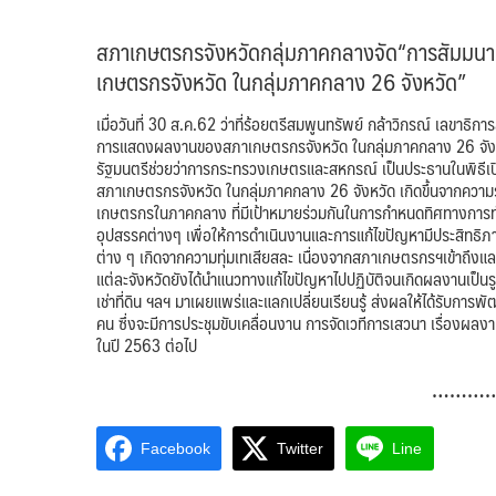
สภาเกษตรกรจังหวัดกลุ่มภาคกลางจัด“การสัมมน
เกษตรกรจังหวัด ในกลุ่มภาคกลาง 26 จังหวัด”
เมื่อวันที่ 30 ส.ค.62 ว่าที่ร้อยตรีสมพูนทรัพย์ กล้าวิกรณ์ เลขา
การแสดงผลงานของสภาเกษตรกรจังหวัด ในกลุ่มภาคกลาง 26 จังห
รัฐมนตรีช่วยว่าการกระทรวงเกษตรและสหกรณ์ เป็นประธานในพิธี
สภาเกษตรกรจังหวัด ในกลุ่มภาคกลาง 26 จังหวัด เกิดขึ้นจากควา
เกษตรกรในภาคกลาง ที่มีเป้าหมายร่วมกันในการกำหนดทิศทางการท
อุปสรรคต่างๆ เพื่อให้การดำเนินงานและการแก้ไขปัญหามีประสิทธิ
ต่าง ๆ เกิดจากความทุ่มเทเสียสละ เนื่องจากสภาเกษตรกรฯเข้าถึงแล
แต่ละจังหวัดยังได้นำแนวทางแก้ไขปัญหาไปปฏิบัติจนเกิดผลงานเป็นรู
เช่าที่ดิน ฯลฯ มาเผยแพร่และแลกเปลี่ยนเรียนรู้ ส่งผลให้ได้รับ
คน ซึ่งจะมีการประชุมขับเคลื่อนงาน การจัดเวทีการเสวนา เรื่องผล
ในปี 2563 ต่อไป
………
Facebook
Twitter
Line