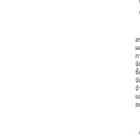
ส
ผ
ก
จั
ซื้
จั
จ้
ข
ส