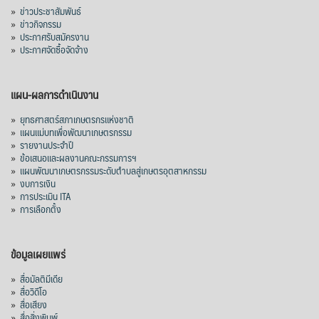
»
ข่าวประชาสัมพันธ์
»
ข่าวกิจกรรม
»
ประกาศรับสมัครงาน
»
ประกาศจัดซื้อจัดจ้าง
แผน-ผลการดำเนินงาน
»
ยุทธศาสตร์สภาเกษตรกรแห่งชาติ
»
แผนแม่บทเพื่อพัฒนาเกษตรกรรม
»
รายงานประจำปี
»
ข้อเสนอและผลงานคณะกรรมการฯ
»
แผนพัฒนาเกษตรกรรมระดับตำบลสู่เกษตรอุตสาหกรรม
»
งบการเงิน
»
การประเมิน ITA
»
การเลือกตั้ง
ข้อมูลเผยแพร่
»
สื่อมัลติมีเดีย
»
สื่อวิดีโอ
»
สื่อเสียง
»
สื่อสิ่งพิมพ์