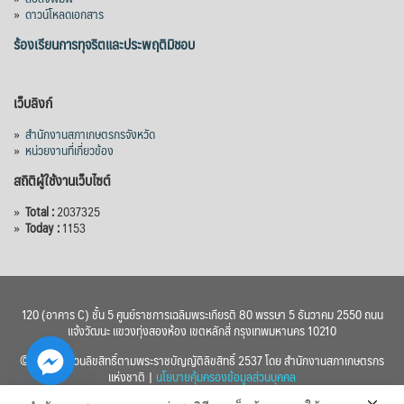
»
ดาวน์โหลดเอกสาร
ร้องเรียนการทุจริตและประพฤติมิชอบ
เว็บลิงก์
»
สำนักงานสภาเกษตรกรจังหวัด
»
หน่วยงานที่เกี่ยวข้อง
สถิติผู้ใช้งานเว็บไซต์
»
Total :
2037325
»
Today :
1153
120 (อาคาร C) ชั้น 5 ศูนย์ราชการเฉลิมพระเกียรติ 80 พรรษา 5 ธันวาคม 2550 ถนน
แจ้งวัฒนะ แขวงทุ่งสองห้อง เขตหลักสี่ กรุงเทพมหานคร 10210
© 2560 สงวนลิขสิทธิ์ตามพระราชบัญญัติลิขสิทธิ์ 2537 โดย สำนักงานสภาเกษตรกร
แห่งชาติ |
นโยบายคุ้มครองข้อมูลส่วนบุคคล