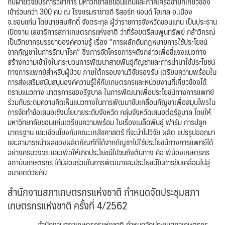
กับฝ่ายวิจัยบริการวิชาการ มหาวิทยาลัยขอนแก่นและภาคีเครือข่ายที่เกี่ยวข้อง
เข้าร่วมกว่า 300 คน ณ โรงแรมราชาวดี รีสอร์ท แอนด์ โฮเทล อ.เมือง
จ.ขอนแก่น โดยนายสมศักดิ์ จังตระกุล ผู้ว่าราชการจังหวัดขอนแก่น เป็นประธาน
เปิดงาน เลขาธิการสภาเกษตรกรแห่งชาติ ว่าที่ร้อยตรีสมพูนทรัพย์ กล้าวิกรณ์
เป็นวิทยากรบรรยายองค์ความรู้ เรื่อง “การผลักดันกฎหมายการใช้ประโยชน์
จากกัญชาในการรักษาโรค” ซึ่งการจัดโครงการฯดังกล่าวเพื่อชี้แจงแนวทาง
สร้างความเข้าใจในกระบวนการพัฒนาสายพันธุ์กัญชาและการนำมาใช้ประโยชน์
ทางการแพทย์สำหรับผู้ป่วย ภายใต้กรอบงานวิจัยรองรับ เตรียมความพร้อมใน
การส่งเสริมสนับสนุนองค์ความรู้ให้กับเกษตรกรและหน่วยงานที่เกี่ยวข้องได้
ทราบแนวทาง มาตรการของรัฐบาล ในการพัฒนาเพื่อประโยชน์ทางการแพทย์
ร่วมกันระดมความคิดเห็นแนวทางในการพัฒนาขับเคลื่อนกัญชาเพื่อสมุนไพรใน
การจัดทำข้อเสนอเชิงนโยบายระดับจังหวัด กลุ่มจังหวัดเสนอต่อรัฐบาล โดยให้
มหาวิทยาลัยขอนแก่นเตรียมความพร้อม ในเรื่องเมล็ดพันธุ์ ฟาร์ม การปลูก
มาตรฐาน และเชื่อมโยงกับคณะเภสัชศาสตร์ ที่จะนำไปวิจัย ผลิต แปรรูปออกมา
และสามารถนำผลของผลิตภัณฑ์ที่ได้จากกัญชาไปใช้ประโยชน์ทางการแพทย์ได้
อย่างครบวงจร และเพื่อให้เกิดประโยชน์ไปจนถึงต้นทาง คือ พี่น้องเกษตรกร
สถาบันเกษตรกร ได้มีส่วนร่วมในการพัฒนาและประโยชน์ในการขับเคลื่อนไปสู่
อนาคตด้วยกัน
สำนักงานสภาเกษตรกรแห่งชาติ กำหนดจัดประชุมสภา
เกษตรกรแห่งชาติ ครั้งที่ 4/2562
สำนักงานสภาเกษตรกรแห่งชาติ กำหนดจัดประชุมสภาเกษตรกร