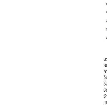
ส
ผ
ก
จั
ซื้
จั
จ้
ข