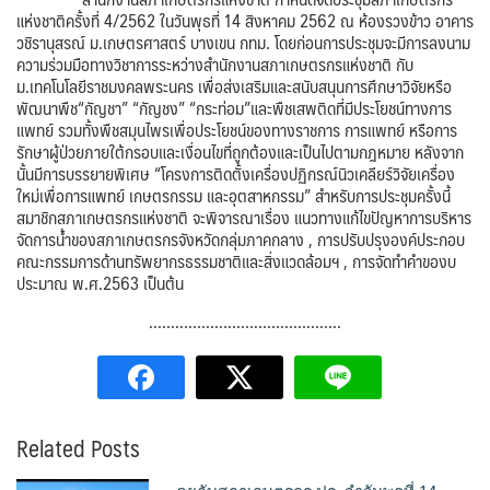
แห่งชาติครั้งที่ 4/2562 ในวันพุธที่ 14 สิงหาคม 2562 ณ ห้องรวงข้าว อาคาร
วชิรานุสรณ์ ม.เกษตรศาสตร์ บางเขน กทม. โดยก่อนการประชุมจะมีการลงนาม
ความร่วมมือทางวิชาการระหว่างสำนักงานสภาเกษตรกรแห่งชาติ กับ
ม.เทคโนโลยีราชมงคลพระนคร เพื่อส่งเสริมและสนับสนุนการศึกษาวิจัยหรือ
พัฒนาพืช“กัญชา” “กัญชง” “กระท่อม”และพืชเสพติดที่มีประโยชน์ทางการ
แพทย์ รวมทั้งพืชสมุนไพรเพื่อประโยชน์ของทางราชการ การแพทย์ หรือการ
รักษาผู้ป่วยภายใต้กรอบและเงื่อนไขที่ถูกต้องและเป็นไปตามกฎหมาย หลังจาก
นั้นมีการบรรยายพิเศษ “โครงการติดตั้งเครื่องปฏิกรณ์นิวเคลียร์วิจัยเครื่อง
ใหม่เพื่อการแพทย์ เกษตรกรรม และอุตสาหกรรม” สำหรับการประชุมครั้งนี้
สมาชิกสภาเกษตรกรแห่งชาติ จะพิจารณาเรื่อง แนวทางแก้ไขปัญหาการบริหาร
จัดการน้ำของสภาเกษตรกรจังหวัดกลุ่มภาคกลาง , การปรับปรุงองค์ประกอบ
คณะกรรมการด้านทรัพยากรธรรมชาติและสิ่งแวดล้อมฯ , การจัดทำคำของบ
ประมาณ พ.ศ.2563 เป็นต้น
……………………………………..
Related Posts