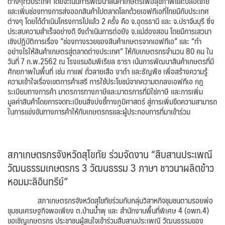
ต่างๆทั่วประเทศ โดยจะเน้นการพัฒนาสินค้าเกษตรเพื่อสุขภาพและปลอดภัย
และเพิ่มช่องทางการส่งออกสินค้าไปตลาดโลกด้วยเอฟทีเอที่ไทยมีกับประเทศ
ต่างๆ โดยได้ดำเนินโครงการไปแล้ว 2 ครั้ง คือ จ.อุดรธานี และ จ.ปราจีนบุรี ซึ่ง
ประสบความสำเร็จอย่างดี จึงดำเนินการต่อยัง จ.แม่ฮ่องสอน โดยมีการเสวนา
เชิงปฏิบัติการเรื่อง “ช่องทางรวยของสินค้าเกษตรจากเอฟทีเอ” และ “ทำ
อย่างไรให้สินค้าเกษตรสู่ตลาดต่างประเทศ” ให้กับเกษตรกรจำนวน 80 คน ใน
วันที่ 7 ก.พ.2562 ณ โรงแรมอิมพีเรียล ธารา เน้นการพัฒนาสินค้าเกษตรที่มี
ศักยภาพในพื้นที่ เช่น กาแฟ ถั่วลายเสือ งาดำ และธัญพืช เพื่อสร้างความรู้
ความเข้าใจเรื่องเขตการค้าเสรี การใช้ประโยชน์จากความตกลงเอฟทีเอ กฎ
ระเบียบทางการค้า มาตรการทางภาษีและมาตรการที่มิใช่ภาษี และการเพิ่ม
มูลค่าสินค้าโดยการจดทะเบียนสิ่งบ่งชี้ทางภูมิศาสตร์ สู่การเพิ่มขีดความสามารถ
ในการแข่งขันทางการค้าให้กับเกษตรกรและผู้ประกอบการที่มาเข้าร่วม
สภาเกษตรกรจังหวัดสุโขทัย ร่วมจัดงาน “สืบสานประเพณี
วัฒนธรรมเกษตรกร 3 วัฒนธรรม 3 ภาษา ชาวนาผลิตข้าว
หอมมะลิอินทรีย์”
สภาเกษตรกรจังหวัดสุโขทัยร่วมกับกลุ่มวิสาหกิจชุมชนตามรอยพ่อ
ชุมชนเศรษฐกิจพอเพียง ต.บ้านน้ำพุ และ สำนักงานพื้นที่พิเศษ 4 (อพท.4)
ขอเชิญเกษตรกร ประชาชนผู้สนใจเข้าร่วมสืบสานประเพณี วัฒนธรรมของ