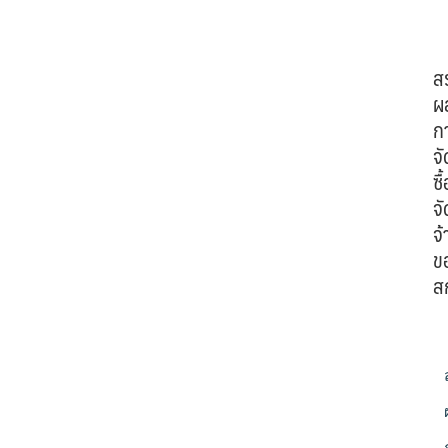
ส
ผ
ก
จั
ซื้
จั
จ้
ข
ส