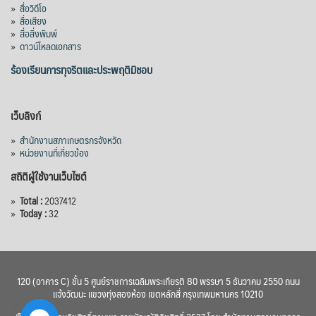
»
สื่อวิดีโอ
»
สื่อเสียง
»
สื่อสิ่งพิมพ์
»
ดาวน์โหลดเอกสาร
ร้องเรียนการทุจริตและประพฤติมิชอบ
เว็บลิงก์
»
สำนักงานสภาเกษตรกรจังหวัด
»
หน่วยงานที่เกี่ยวข้อง
สถิติผู้ใช้งานเว็บไซต์
»
Total :
2037412
»
Today :
32
120 (อาคาร C) ชั้น 5 ศูนย์ราชการเฉลิมพระเกียรติ 80 พรรษา 5 ธันวาคม 2550 ถนน
แจ้งวัฒนะ แขวงทุ่งสองห้อง เขตหลักสี่ กรุงเทพมหานคร 10210