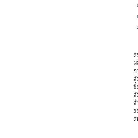
ส
ผ
ก
จั
ซื้
จั
จ้
ข
ส