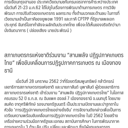
การเยือนกรุงฮานอย ประเทศเวียดนามชกับกรมเจรจาการค้าระหว่างประเทศ
เมื่อวันที่ 21-23 ม.ค.62 ได้ไปดูในเรื่องการพัฒนาด้านการเกษตร การวิจัย
พัฒนา การปรับตัวของเกษตรกร ผลกระทบ ทั้งด้านบวกและด้านลบ ในการที่
เวียดนามเข้าเป็นภาคีของยูพอพ 1991 และภาคี CPTPP ที่รัฐบาลพลเอก
ประยุทธ์ จันทร์โอชากำลังจะผลักดันประเทศไทย เพื่อจะได้เห็นของจริงดีกว่ามา
นั่งจินตนาการ ( ปล่อยเสียง นายประพัฒน์ )
สภาเกษตรกรแห่งชาติร่วมงาน “สานพลัง ปฏิรูปภาคเกษตร
ไทย” เพื่อขับเคลื่อนการปฏิรูปภาคการเกษตร ณ เมืองทอง
ธานี
เมื่อวันที่ 28 มกราคม 2562 ว่าที่ร้อยตรีสมพูนทรัพย์ กล้าวิกรณ์
เลขาธิการสภาเกษตรกรแห่งชาติ และนายภาสันต์ นุพาสันต์ ผู้ช่วยเลขาธิการ
สภาเกษตรกรแห่งชาติ เข้าร่วมงาน “สานพลัง ปฏิรูปภาคเกษตรไทย” ในโอกาส
ครบรอบ 52 ปี ธ.ก.ส. ณ อิมแพค ฮอลล์ 7 เมืองทองธานี จ.นนทบุรี โดยนาย
สมคิด จาตุศรีพิทักษ์ รองนายกรัฐมนตรี เป็นประธานเปิดงานและปาฐกถาใน
หัวข้อ ‘การปฏิรูปภาคเกษตรไทยอย่างยั่งยืน’ การจัดงานดังกล่าวเพื่อเป็นการ
เตรียมความพร้อมขับเคลื่อนการปฏิรูปภาคเกษตรไทย ในปี 2562 โดยสร้าง
เครือข่ายความร่วมมือภาครัฐและเอกชน สถาบันการศึกษา ในการพัฒนาภาค
การเกษตรใน 3 ด้าน คือ ปรับ เปลี่ยน และพัฒนา ซึ่งมีผู้แทนเกษตรกร