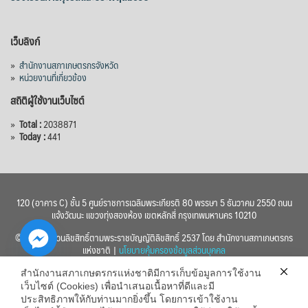
เว็บลิงก์
»
สำนักงานสภาเกษตรกรจังหวัด
»
หน่วยงานที่เกี่ยวข้อง
สถิติผู้ใช้งานเว็บไซต์
»
Total :
2038871
»
Today :
441
120 (อาคาร C) ชั้น 5 ศูนย์ราชการเฉลิมพระเกียรติ 80 พรรษา 5 ธันวาคม 2550 ถนน
แจ้งวัฒนะ แขวงทุ่งสองห้อง เขตหลักสี่ กรุงเทพมหานคร 10210
© 2560 สงวนลิขสิทธิ์ตามพระราชบัญญัติลิขสิทธิ์ 2537 โดย สำนักงานสภาเกษตรกร
แห่งชาติ |
นโยบายคุ้มครองข้อมูลส่วนบุคคล
สำนักงานสภาเกษตรกรแห่งชาติมีการเก็บข้อมูลการใช้งาน
เว็บไซต์ (Cookies) เพื่อนำเสนอเนื้อหาที่ดีและมี
ประสิทธิภาพให้กับท่านมากยิ่งขึ้น โดยการเข้าใช้งาน