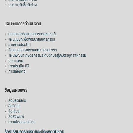
»
ประกาศจัดซื้อจัดจ้าง
แผน-ผลการดำเนินงาน
»
ยุทธศาสตร์สภาเกษตรกรแห่งชาติ
»
แผนแม่บทเพื่อพัฒนาเกษตรกรรม
»
รายงานประจำปี
»
ข้อเสนอและผลงานคณะกรรมการฯ
»
แผนพัฒนาเกษตรกรรมระดับตำบลสู่เกษตรอุตสาหกรรม
»
งบการเงิน
»
การประเมิน ITA
»
การเลือกตั้ง
ข้อมูลเผยแพร่
»
สื่อมัลติมีเดีย
»
สื่อวิดีโอ
»
สื่อเสียง
»
สื่อสิ่งพิมพ์
»
ดาวน์โหลดเอกสาร
ร้องเรียนการทุจริตและประพฤติมิชอบ