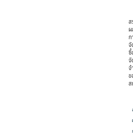
ส
ผ
ก
จั
ซื้
จั
จ้
ข
ส