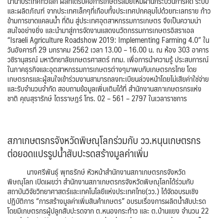
นานาประเทศทั่วโลก ผลที่ได้รับคือการเกษตรสมัยใหม่ผ่านกระบวนการคิด ระบบ
และผลิตภัณฑ์ จากประเทศเล็กๆที่เกือบทั้งประเทศปกคลุมไปด้วยทะเลทราย ก้าว
ข้ามการขาดแคลนน้ำ ที่ดิน สู่ประเทศอุตสาหกรรมการเกษตร จึงเป็นความน่า
สนใจอย่างยิ่ง และนำมาสู่การจัดงานแสดงนวัตกรรมการเกษตรอิสราเอล
“Israeli Agriculture Roadshow 2019: Implementing Farming 4.0” ใน
วันอังคารที่ 29 มกราคม 2562 เวลา 13.00 – 16.00 น. ณ ห้อง 303 อาคาร
วชิรานุสรณ์ มหาวิทยาลัยเกษตรศาสตร์ กทม. เพื่อการนำความรู้ ประสบการณ์
ในภาคธุรกิจและอุตสาหกรรมการเกษตรต่างๆมาพบกับเกษตรกรไทย โดย
เกษตรกรและผู้สนใจเข้าร่วมงานสามารถลงทะเบียนล่วงหน้าโดยไม่เสียค่าใช่จ่าย
และรับจำนวนจำกัด สอบถามข้อมูลเพิ่มเติมได้ที่ สำนักงานสภาเกษตรกรแห่ง
ชาติ คุณสุรารักษ์ ไตรราษฎร์ โทร. 02 – 561 – 2797 ในเวลาราชการ
สภาเกษตรกรจังหวัดพิษณุโลกร่วมกับ วว.หนุนเกษตรกร
ต่อยอดแปรรูปน้ำสับปะรดสร้างมูลค่าเพิ่ม
นางศรีพันธุ์ พุทธรักษ์ หัวหน้าสำนักงานสภาเกษตรกรจังหวัด
พิษณุโลก เปิดเผยว่า สำนักงานสภาเกษตรกรจังหวัดพิษณุโลกได้ร่วมกับ
สถาบันวิจัยวิทยาศาสตร์และเทคโนโลยีแห่งประเทศไทย(วว.) ได้จัดอบรมเชิง
ปฏิบัติการ “การสร้างมูลค่าเพิ่มสินค้าเกษตร” อบรมเรื่องการผลิตน้ำสับปะรด
โดยมีเกษตรกรผู้ปลูกสับปะรดจาก ต.หนองกระท้าว และ ต.บ้านแยง จำนวน 22