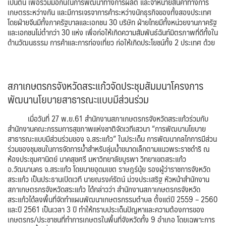
เป็นต้น เพื่อร่วมมือกันในการพัฒนาทางการผลิต และจำหน่ายสินค้าทางการ
เกษตรระหว่างกัน และมีการเจรจาการค้าระหว่างนักธุรกิจของทั้งสองประเทศ
โดยฝ่ายจีนมีทั้งภาครัฐบาลและเอกชน 30 บริษัท ฝ่ายไทยมีทั้งหน่วยงานภาครัฐ
และเอกชนไม่ต่ำกว่า 30 แห่ง เพื่อก่อให้เกิดความสัมพันธ์ฉันท์มิตรภาพที่ดีทั้งใน
ด้านวัฒนธรรม การค้าและการท่องเที่ยว ก่อให้เกิดประโยชน์ทั้ง 2 ประเทศ ด้วย
สภาเกษตรกรจังหวัดสระแก้วจัดประชุมสัมมนาโครงการ
พัฒนานโยบายสาธารณะแบบมีส่วนร่วม
เมื่อวันที่ 27 พ.ย.61 สำนักงานสภาเกษตรกรจังหวัดสระแก้วร่วมกับ
สำนักงานคณะกรรมการสุขภาพแห่งชาติจัดเวทีเสวนา “การพัฒนานโยบาย
สาธารณะแบบมีส่วนร่วมของ จ.สระแก้ว” ในประเด็น การพัฒนากลไกการมีส่วน
ร่วมของชุมชนในการจัดการน้ำสำหรับลุ่มน้ำขนาดเล็กตามแนวพระราชดำริ ณ
ห้องประชุมศานิตย์ นาคสุขศรี มหาวิทยาลัยบูรพา วิทยาเขตสระแก้ว
อ.วัฒนานคร จ.สระแก้ว โดยนายอุดมเขต ราษฎร์นุ้ย รองผู้ว่าราชการจังหวัด
สระแก้ว เป็นประธานเปิดเวที นายณรงค์รัตน์ ม่วงประเสริฐ หัวหน้าสำนักงาน
สภาเกษตรกรจังหวัดสระแก้ว ได้กล่าวว่า สำนักงานสภาเกษตรกรจังหวัด
สระแก้วได้ลงพื้นที่จัดทำแผนพัฒนาเกษตรกรรมตำบล ตั้งแต่ปี 2559 – 2560
และปี 2561 เป็นเวลา 3 ปี ทำให้ทราบประเด็นปัญหาและความต้องการของ
เกษตรกร/ประชาชนที่ทำการเกษตรในพื้นที่จังหวัดทั้ง 9 อำเภอ โดยเฉพาะการ