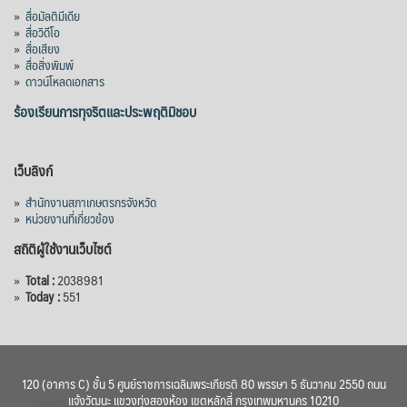
»
สื่อมัลติมีเดีย
»
สื่อวิดีโอ
»
สื่อเสียง
»
สื่อสิ่งพิมพ์
»
ดาวน์โหลดเอกสาร
ร้องเรียนการทุจริตและประพฤติมิชอบ
เว็บลิงก์
»
สำนักงานสภาเกษตรกรจังหวัด
»
หน่วยงานที่เกี่ยวข้อง
สถิติผู้ใช้งานเว็บไซต์
»
Total :
2038981
»
Today :
551
120 (อาคาร C) ชั้น 5 ศูนย์ราชการเฉลิมพระเกียรติ 80 พรรษา 5 ธันวาคม 2550 ถนน
แจ้งวัฒนะ แขวงทุ่งสองห้อง เขตหลักสี่ กรุงเทพมหานคร 10210