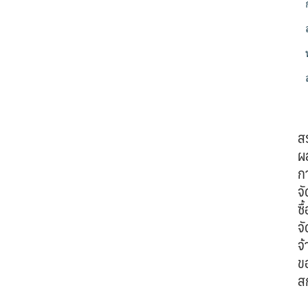
ส
ผ
ก
จั
ซื้
จั
จ้
ข
ส