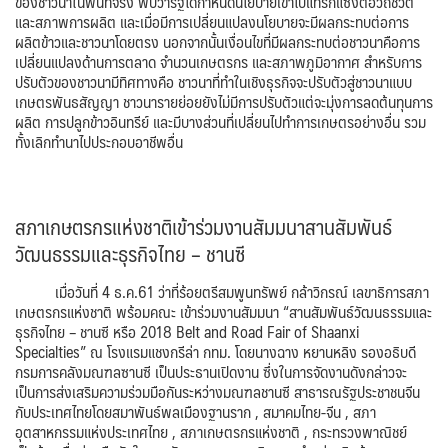
ของชาวนาในพื้นที่จริง พบว่ารัฐได้กำหนดนโยบายเข้าไปแทรกแซงต่อวิถีชีวิต
และสภาพการผลิต และเมื่อมีการเปลี่ยนแปลงนโยบายจะมีผลกระทบต่อการ
ผลิตข้าวและชาวนาโดยตรง นอกจากนั้นเงื่อนไขที่มีผลกระทบต่อชาวนาคือการ
เปลี่ยนแปลงด้านการตลาด จำนวนเกษตรกร และสภาพภูมิอากาศ สำหรับการ
ปรับตัวของชาวนามีทิศทางคือ ชาวนาที่ทำในเชิงธุรกิจจะปรับตัวสู่ชาวนาแบบ
เกษตรพันธสัญญา ชาวนารายย่อยยังไม่มีการปรับตัวแต่จะมุ่งการลดต้นทุนการ
ผลิต การปลูกข้าวอินทรีย์ และมีบางส่วนที่เปลี่ยนไปทำการเกษตรอย่างอื่น รวม
ทั้งเลิกทำนาไปประกอบอาชีพอื่น
สภาเกษตรกรแห่งชาติเข้าร่วมงานสัมมนาสานสัมพันธ์
วัฒนธรรมและธุรกิจไทย – ชานซี
เมื่อวันที่ 4 ธ.ค.61 ว่าที่ร้อยตรีสมพูนทรัพย์ กล้าวิกรณ์ เลขาธิการสภา
เกษตรกรแห่งชาติ พร้อมคณะ เข้าร่วมงานสัมมนา “สานสัมพันธ์วัฒนธรรมและ
ธุรกิจไทย – ชานซี หรือ 2018 Belt and Road Fair of Shaanxi
Specialties” ณ โรงแรมแชงกรีล่า กทม. โดยนางฉาง หยานหลิง รองอธิบดี
กรมการคลังมณฑลซานซี เป็นประธานเปิดงาน ซึ่งในการจัดงานดังกล่าวจะ
เป็นการส่งเสริมความร่วมมือกันระหว่างมณฑลชานซี สาธารณรัฐประชาชนจีน
กับประเทศไทยโดยสมาพันธ์พลเมืองฐานราก , สมาคมไทย-จีน , สภา
อุตสาหกรรมแห่งประเทศไทย , สภาเกษตรกรแห่งชาติ , กระทรวงพาณิชย์