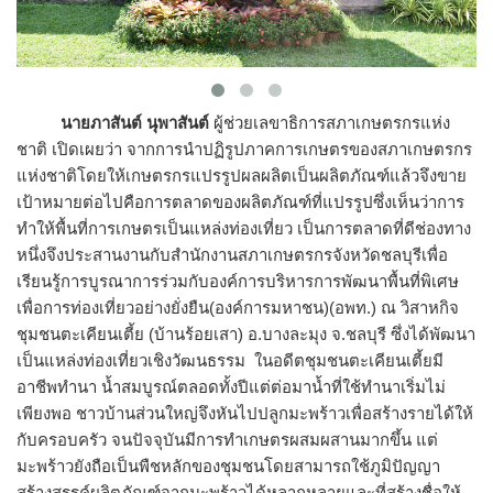
นายภาสันต์ นุพาสันต์
ผู้ช่วยเลขาธิการสภาเกษตรกรแห่ง
ชาติ เปิดเผยว่า จากการนำปฏิรูปภาคการเกษตรของสภาเกษตรกร
แห่งชาติโดยให้เกษตรกรแปรรูปผลผลิตเป็นผลิตภัณฑ์แล้วจึงขาย
เป้าหมายต่อไปคือการตลาดของผลิตภัณฑ์ที่แปรรูปซึ่งเห็นว่าการ
ทำให้พื้นที่การเกษตรเป็นแหล่งท่องเที่ยว เป็นการตลาดที่ดีช่องทาง
หนึ่งจึงประสานงานกับสำนักงานสภาเกษตรกรจังหวัดชลบุรีเพื่อ
เรียนรู้การบูรณาการร่วมกับองค์การบริหารการพัฒนาพื้นที่พิเศษ
เพื่อการท่องเที่ยวอย่างยั่งยืน(องค์การมหาชน)(อพท.) ณ วิสาหกิจ
ชุมชนตะเคียนเตี้ย (บ้านร้อยเสา) อ.บางละมุง จ.ชลบุรี ซึ่งได้พัฒนา
เป็นแหล่งท่องเที่ยวเชิงวัฒนธรรม ในอดีตชุมชนตะเคียนเตี้ยมี
อาชีพทำนา น้ำสมบูรณ์ตลอดทั้งปีแต่ต่อมาน้ำที่ใช้ทำนาเริ่มไม่
เพียงพอ ชาวบ้านส่วนใหญ่จึงหันไปปลูกมะพร้าวเพื่อสร้างรายได้ให้
กับครอบครัว จนปัจจุบันมีการทำเกษตรผสมผสานมากขึ้น แต่
มะพร้าวยังถือเป็นพืชหลักของชุมชนโดยสามารถใช้ภูมิปัญญา
สร้างสรรค์ผลิตภัณฑ์จากมะพร้าวได้หลากหลายและที่สร้างชื่อให้