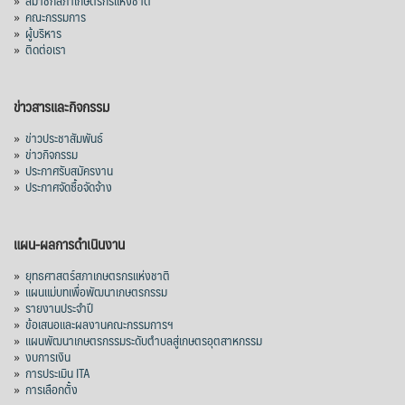
»
สมาชิกสภาเกษตรกรแห่งชาติ
»
คณะกรรมการ
โลก โดยตลาดส่งออกสำคัญ จีน ส่งออกได้
»
ผู้บริหาร
1.52 ล้านตัน ลด 61.71%
»
ติดต่อเรา
ญี่ปุ่น 2 แสนตัน ลด 4.76%
อินโดนีเซีย 8 หมื่นตัน ไม่เปลี่ยนแปลง
ข่าวสารและกิจกรรม
มาเลเซีย 9 ห
...
See More
»
ข่าวประชาสัมพันธ์
»
ข่าวกิจกรรม
ส่งออกมันครึ่งปี 69 ปริมาณ 2.52 ล้านตัน
»
ประกาศรับสมัครงาน
ลด 51.63% ยังดีที่ราคาขายดีกว่าปีก่อน
»
ประกาศจัดซื้อจัดจ้าง
mgronline.com
View on Facebook
·
Share
แผน-ผลการดำเนินงาน
»
ยุทธศาสตร์สภาเกษตรกรแห่งชาติ
»
แผนแม่บทเพื่อพัฒนาเกษตรกรรม
สภาเกษตรกรแห่งชาติ
»
รายงานประจำปี
7 hours ago
»
ข้อเสนอและผลงานคณะกรรมการฯ
»
แผนพัฒนาเกษตรกรรมระดับตำบลสู่เกษตรอุตสาหกรรม
คณะรัฐมนตรี อนุมัติโครงการอ่างเก็บน้ำ
»
งบการเงิน
คลองวังโตนด วงเงิน 7,200 ล้านบาท สะท้อน
»
การประเมิน ITA
ผลสำเร็จการผลักดันข้อเสนอเชิงนโยบายของ
»
การเลือกตั้ง