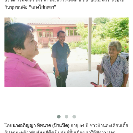
กับชุมชนคือ
“แกงไก่กะลา”
โดย
นางอภิญญา ทิพนาค
(ป้าแป๊ด)
อายุ 54 ปี ชาวบ้านตะเคียนเตี้ย
ผู้ปลูกมะพร้าวพันธุ์หมูสีซึ่งเป็นพันธุ์พื้นเมืองเล่าให้ฟังว่า ปลูก