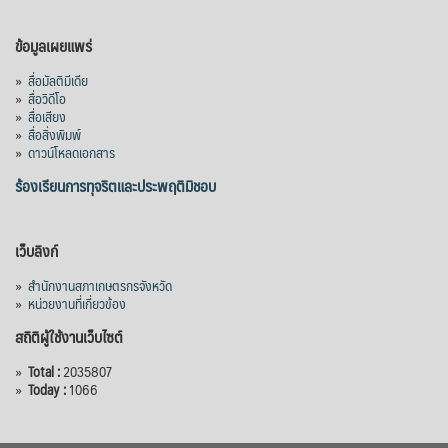
สภาเกษตรกรจังหวัดจันทบุรี
เมื่อวันที่ 5 สิงหาคม 2569 คณะรัฐมนตรีมีมติ
ข้อมูลเผยแพร่
อนุมัติโครงการอ่างเก็บน้ำคลองวังโตนด
»
สื่อมัลติมีเดีย
จังหวัดจันทบุรี กรอบวงเงิน 7,200 ล้านบาท
»
สื่อวิดีโอ
กำหนดระยะเวลาดำเนินงาน 7 ปี (พ.ศ. 2570–
»
สื่อเสียง
»
สื่อสิ่งพิมพ์
2576) โดยโครงการมีความจุ 99.50 ล้าน
»
ดาวน์โหลดเอกสาร
ลูกบาศก์เมตร สามารถสนับสนุนพื้นที่
ชลประทานกว่า 87,700 ไร่ เพิ่ม
...
ร้องเรียนการทุจริตและประพฤติมิชอบ
See More
Photo
เว็บลิงก์
View on Facebook
·
Share
»
สำนักงานสภาเกษตรกรจังหวัด
»
หน่วยงานที่เกี่ยวข้อง
สถิติผู้ใช้งานเว็บไซต์
»
Total :
2035807
»
Today :
1066