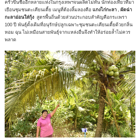
ครัวขึ้นชื่ออีกหลายแห่งในกรุงเทพฯจนผลิตไม่ทัน นักท่องเที่ยวที่มา
เยือนชุมชนตะเคียนเตี้ย เมนูที่ต้องลิ้มลองคือ
แกงไก่กะลา
,
ผัดฉ่า
กะลาอ่อนใส่กุ้ง
สูตรพื้นถิ่นด้วยส่วนประกอบสำคัญคือกระเพรา
100 ปี พันธุ์ดั้งเดิมที่อนุรักษ์ปลูกเฉพาะชุมชนตะเคียนเตี้ยด้วยกลิ่น
หอม ฉุน ไม่เหมือนสายพันธุ์จากแหล่งอื่นจึงทำให้อร่อยล้ำไม่ควร
พลาด