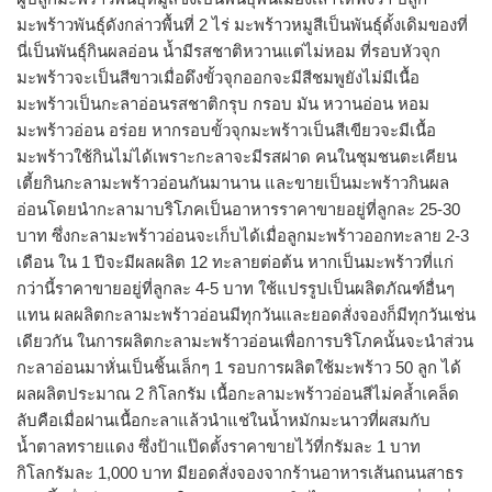
มะพร้าวพันธุ์ดังกล่าวพื้นที่ 2 ไร่ มะพร้าวหมูสีเป็นพันธุ์ดั้งเดิมของที่
นี่เป็นพันธุ์กินผลอ่อน น้ำมีรสชาติหวานแต่ไม่หอม ที่รอบหัวจุก
มะพร้าวจะเป็นสีขาวเมื่อดึงขั้วจุกออกจะมีสีชมพูยังไม่มีเนื้อ
มะพร้าวเป็นกะลาอ่อนรสชาติกรุบ กรอบ มัน หวานอ่อน หอม
มะพร้าวอ่อน อร่อย หากรอบขั้วจุกมะพร้าวเป็นสีเขียวจะมีเนื้อ
มะพร้าวใช้กินไม่ได้เพราะกะลาจะมีรสฝาด คนในชุมชนตะเคียน
เตี้ยกินกะลามะพร้าวอ่อนกันมานาน และขายเป็นมะพร้าวกินผล
อ่อนโดยนำกะลามาบริโภคเป็นอาหารราคาขายอยู่ที่ลูกละ 25-30
บาท ซึ่งกะลามะพร้าวอ่อนจะเก็บได้เมื่อลูกมะพร้าวออกทะลาย 2-3
เดือน ใน 1 ปีจะมีผลผลิต 12 ทะลายต่อต้น หากเป็นมะพร้าวที่แก่
กว่านี้ราคาขายอยู่ที่ลูกละ 4-5 บาท ใช้แปรรูปเป็นผลิตภัณฑ์อื่นๆ
แทน ผลผลิตกะลามะพร้าวอ่อนมีทุกวันและยอดสั่งจองก็มีทุกวันเช่น
เดียวกัน ในการผลิตกะลามะพร้าวอ่อนเพื่อการบริโภคนั้นจะนำส่วน
กะลาอ่อนมาหั่นเป็นชิ้นเล็กๆ 1 รอบการผลิตใช้มะพร้าว 50 ลูก ได้
ผลผลิตประมาณ 2 กิโลกรัม เนื้อกะลามะพร้าวอ่อนสีไม่คล้ำเคล็ด
ลับคือเมื่อฝานเนื้อกะลาแล้วนำแช่ในน้ำหมักมะนาวที่ผสมกับ
น้ำตาลทรายแดง ซึ่งป้าแป๊ดตั้งราคาขายไว้ที่กรัมละ 1 บาท
กิโลกรัมละ 1,000 บาท มียอดสั่งจองจากร้านอาหารเส้นถนนสาธร