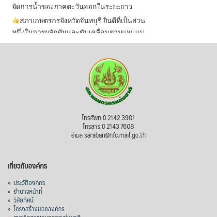
จัดการน้ำของภาคตะวันออกในระยะยาว
สภาเกษตรกรจังหวัดจันทบุรี ยินดีที่เป็นส่วน
หนึ่งในการผลักดันและขับเคลื่อนตามแผนแม่
บทเพื่อพั
...
See More
ไม่สามารถดูเนื้อหานี้ได้ในขณะนี้
View on Facebook
·
Share
สภาเกษตรกรแห่งชาติ
โทรศัพท์ 0 2142 3901
7 hours ago
โทรสาร 0 2143 7608
อีเมล saraban@nfc.mail.go.th
กรมการค้าต่างประเทศ กระทรวงพาณิชย์ เปิด
เผยว่า สถิติการส่งออกสินค้ามันสำปะหลังของ
เกี่ยวกับองค์กร
ไทยในช่วง 6 เดือนของปี 2569 (ม.ค.-มิ.ย.) มี
ปริมาณ 2.52 ล้านตัน ลดลง 51.63% มูลค่า
»
ประวัติองค์กร
1,205 ล้านดอลลาร์สหรัฐ (ประมาณ
»
อำนาจหน้าที่
»
วิสัยทัศน์
38,003.15 ล้านบาท) ลดลง 27.69%
»
โครงสร้างขององค์กร
ปรับตัวลดลงตามสภาวะเศรษฐกิจและการค้า