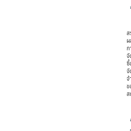
ส
ผ
ก
จั
ซื้
จั
จ้
ข
ส