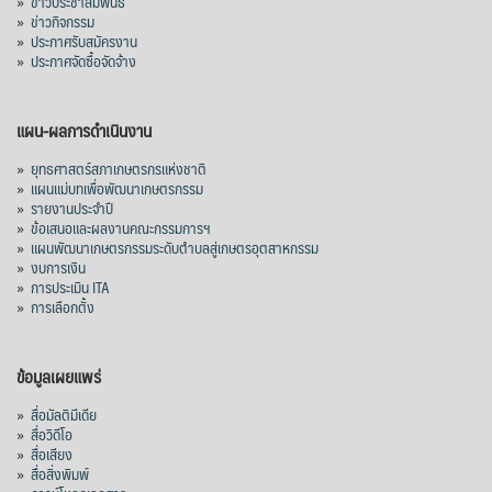
»
ข่าวประชาสัมพันธ์
»
ข่าวกิจกรรม
»
ประกาศรับสมัครงาน
»
ประกาศจัดซื้อจัดจ้าง
แผน-ผลการดำเนินงาน
»
ยุทธศาสตร์สภาเกษตรกรแห่งชาติ
»
แผนแม่บทเพื่อพัฒนาเกษตรกรรม
»
รายงานประจำปี
»
ข้อเสนอและผลงานคณะกรรมการฯ
»
แผนพัฒนาเกษตรกรรมระดับตำบลสู่เกษตรอุตสาหกรรม
»
งบการเงิน
»
การประเมิน ITA
»
การเลือกตั้ง
ข้อมูลเผยแพร่
»
สื่อมัลติมีเดีย
»
สื่อวิดีโอ
»
สื่อเสียง
»
สื่อสิ่งพิมพ์