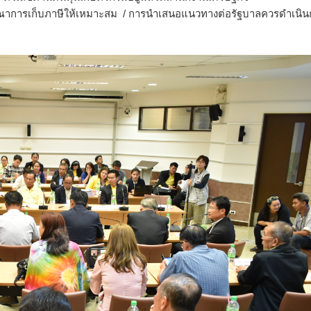
ณาการเก็บภาษีให้เหมาะสม / การนำเสนอแนวทางต่อรัฐบาลควรดำเนิน