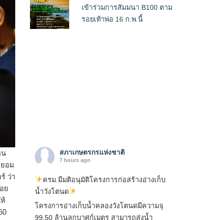
เข้าร่วมการสัมมนา B100 ตาม
รอยเท้าพ่อ 16 ก.พ.นี้
สภาเกษตรกรแห่งชาติ
อน
7 hours ago
่ยอม
์ ว่า
ครม.มีมติอนุมัติโครงการก่อสร้างอ่างเก็บ
้อย
น้ำวังโตนด
ห้
โครงการอ่างเก็บน้ำคลองวังโตนดมีความจุ
60
99.50 ล้านลูกบาศก์เมตร สามารถส่งน้ำ