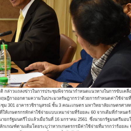
ิ กล่าวแถลงข่าวในการประชุมพิจารณากำหนดแนวทางในการขับเคลื่
ฤษฎีกาออกตามความในประมวลรัษฎากรว่าด้วยการกำหนดค่าใช้จ่ายที
งประชุม 301 อาคารวชิรานุสรณ์ ชั้น 3 คณะเกษตร มหาวิทยาลัยเกษตรศาสตร
ห้เกษตรกรหักค่าใช้จ่ายแบบเหมาจ่ายที่ร้อยละ 60 จากเดิมที่กำหนดร
นายกรัฐมนตรีไปแล้วเมื่อวันที่ 16 มกราคม 2561 ซึ่งนายกรัฐมนตรีมอบใ
เกณฑ์ตามเดิมโดยระบุว่าหากเกษตรกรมีค่าใช้จ่ายที่มากกว่าร้อยละ 