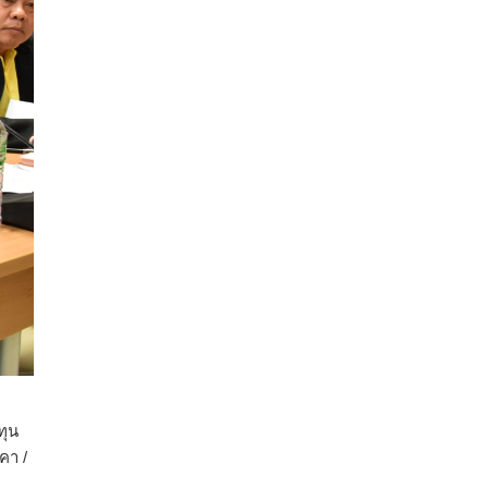
ปริมาณ 2.52 ล้านตัน ลดลง 51.63% มูลค่า
1,205 ล้านดอลลาร์สหรัฐ (ประมาณ
38,003.15 ล้านบาท) ลดลง 27.69%
ปรับตัวลดลงตามสภาวะเศรษฐกิจและการค้า
โลก โดยตลาดส่งออกสำคัญ จีน ส่งออกได้
1.52 ล้านตัน ลด 61.71%
ญี่ปุ่น 2 แสนตัน ลด 4.76%
อินโดนีเซีย 8 หมื่นตัน ไม่เปลี่ยนแปลง
มาเลเซีย 9 ห
...
See More
ส่งออกมันครึ่งปี 69 ปริมาณ 2.52 ล้านตัน
ลด 51.63% ยังดีที่ราคาขายดีกว่าปีก่อน
mgronline.com
View on Facebook
·
Share
ทุน
คา /
สภาเกษตรกรแห่งชาติ
7 hours ago