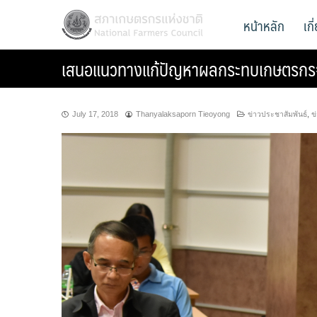
Skip
สภาเกษตรกรแห่งชาติ
หน้าหลัก
เก
National Farmers Council
to
content
เสนอแนวทางแก้ปัญหาผลกระทบเกษตรกรจาก พ
July 17, 2018
Thanyalaksaporn Tieoyong
ข่าวประชาสัมพันธ์
,
ข