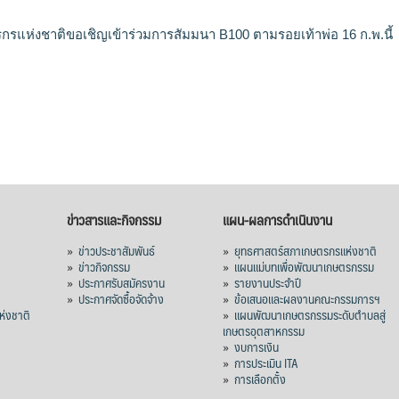
รแห่งชาติขอเชิญเข้าร่วมการสัมมนา B100 ตามรอยเท้าพ่อ 16 ก.พ.นี้
ข่าวสารและกิจกรรม
แผน-ผลการดำเนินงาน
»
ข่าวประชาสัมพันธ์
»
ยุทธศาสตร์สภาเกษตรกรแห่งชาติ
»
ข่าวกิจกรรม
»
แผนแม่บทเพื่อพัฒนาเกษตรกรรม
»
ประกาศรับสมัครงาน
»
รายงานประจำปี
ร
»
ประกาศจัดซื้อจัดจ้าง
»
ข้อเสนอและผลงานคณะกรรมการฯ
่งชาติ
»
แผนพัฒนาเกษตรกรรมระดับตำบลสู่
เกษตรอุตสาหกรรม
»
งบการเงิน
»
การประเมิน ITA
»
การเลือกตั้ง