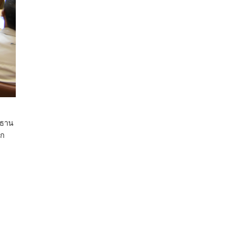
ธาน
ยก