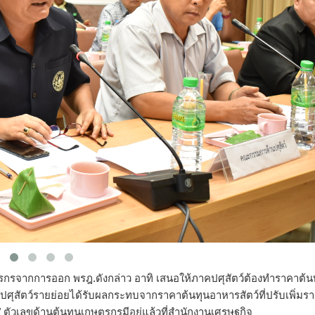
รจากการออก พรฎ.ดังกล่าว อาทิ เสนอให้ภาคปศุสัตว์ต้องทำราคาต้น
าคปศุสัตว์รายย่อยได้รับผลกระทบจากราคาต้นทุนอาหารสัตว์ที่ปรับเพิ่มรา
/ ตัวเลขด้านต้นทุนเกษตรกรมีอยู่แล้วที่สำนักงานเศรษฐกิจ