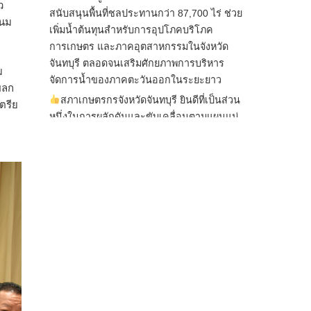
ว
สนับสนุนพื้นที่ชลประทานกว่า 87,700 ไร่ ช่วย
คนม
เพิ่มน้ำต้นทุนสำหรับการอุปโภคบริโภค
การเกษตร และภาคอุตสาหกรรมในจังหวัด
จันทบุรี ตลอดจนเสริมศักยภาพการบริหาร
ม
จัดการน้ำของภาคตะวันออกในระยะยาว
ผลก
สภาเกษตรกรจังหวัดจันทบุรี ยินดีที่เป็นส่วน
ตรีย
หนึ่งในการผลักดันและขับเคลื่อนตามแผนแม่
บทเพื่อพั
...
See More
ไม่สามารถดูเนื้อหานี้ได้ในขณะนี้
View on Facebook
·
Share
สภาเกษตรกรแห่งชาติ
7 hours ago
กรมการค้าต่างประเทศ กระทรวงพาณิชย์ เปิด
เผยว่า สถิติการส่งออกสินค้ามันสำปะหลังของ
ไทยในช่วง 6 เดือนของปี 2569 (ม.ค.-มิ.ย.) มี