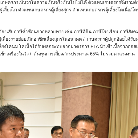
่เกษตรกรเห็นว่าในความเป็นจริงเป็นไปไม่ได้ ตัวแทนเกษตรกรจึงรวมตั
้ยงไก่ ตัวแทนเกษตรกรผู้เลี้ยงสุกร ตัวแทนเกษตรกรผู้เลี้ยงโคเนื้อ/โ
กรต้องเสียภาษีซ้ำซ้อนจากหลายทาง เช่น ภาษีที่ดิน ภาษีโรงเรือน ภาษีสังค
เลี้ยงรายย่อยเลิกอาชีพเลี้ยงสุกรในอนาคต / เกษตรกรผู้ปลูกอ้อยได้รับ
ี้ยงโคนม โคเนื้อได้รับผลกระทบจากมาตรการ FTA นำเข้าเนื้อจากออสเ
ข้าเครื่องในวัว / ต้นทุนการเลี้ยงสุกรประมาณ 65% ไม่รวมค่าแรงงาน