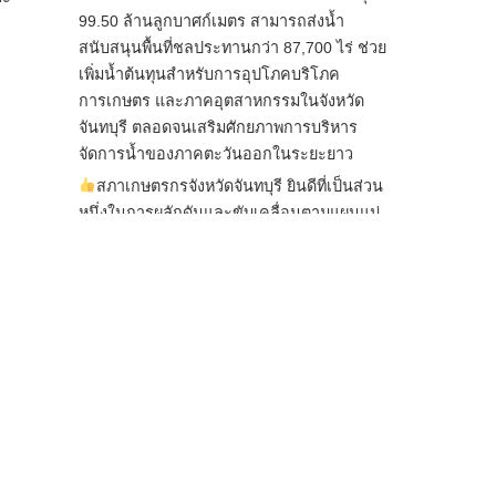
99.50 ล้านลูกบาศก์เมตร สามารถส่งน้ำ
สนับสนุนพื้นที่ชลประทานกว่า 87,700 ไร่ ช่วย
เพิ่มน้ำต้นทุนสำหรับการอุปโภคบริโภค
การเกษตร และภาคอุตสาหกรรมในจังหวัด
จันทบุรี ตลอดจนเสริมศักยภาพการบริหาร
จัดการน้ำของภาคตะวันออกในระยะยาว
สภาเกษตรกรจังหวัดจันทบุรี ยินดีที่เป็นส่วน
หนึ่งในการผลักดันและขับเคลื่อนตามแผนแม่
บทเพื่อพั
...
See More
ไม่สามารถดูเนื้อหานี้ได้ในขณะนี้
View on Facebook
·
Share
สภาเกษตรกรแห่งชาติ
3 days ago
กรมการค้าต่างประเทศ กระทรวงพาณิชย์ เปิด
เผยว่า สถิติการส่งออกสินค้ามันสำปะหลังของ