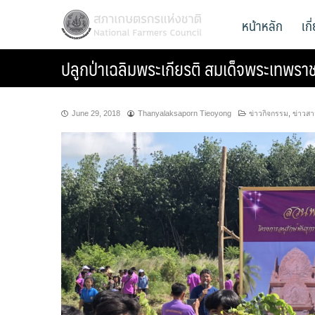
Skip
สภาเกษตรกรแห่งชาติ
หน้าหลัก
เก
National Farmers Council
to
content
ปลูกป่าเฉลิมพระเกียรติ สมเด็จพระเทพร
June 29, 2018
Thanyalaksaporn Tieoyong
ข่าวกิจกรรม
,
ข่าวส