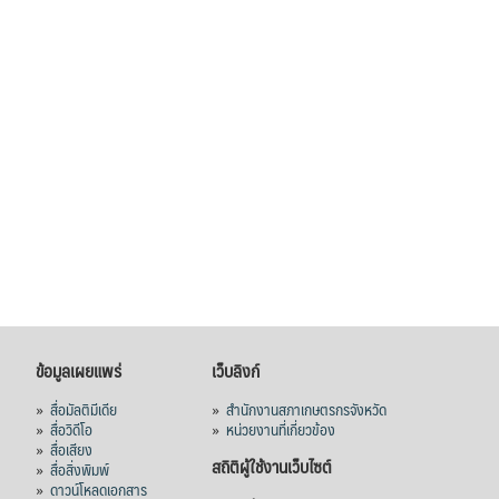
ไทยในช่วง 6 เดือนของปี 2569 (ม.ค.-มิ.ย.) มี
ปริมาณ 2.52 ล้านตัน ลดลง 51.63% มูลค่า
1,205 ล้านดอลลาร์สหรัฐ (ประมาณ
38,003.15 ล้านบาท) ลดลง 27.69%
ปรับตัวลดลงตามสภาวะเศรษฐกิจและการค้า
โลก โดยตลาดส่งออกสำคัญ จีน ส่งออกได้
1.52 ล้านตัน ลด 61.71%
ญี่ปุ่น 2 แสนตัน ลด 4.76%
อินโดนีเซีย 8 หมื่นตัน ไม่เปลี่ยนแปลง
มาเลเซีย 9 ห
...
See More
ส่งออกมันครึ่งปี 69 ปริมาณ 2.52 ล้านตัน
ลด 51.63% ยังดีที่ราคาขายดีกว่าปีก่อน
ข้อมูลเผยแพร่
เว็บลิงก์
mgronline.com
»
สื่อมัลติมีเดีย
»
สำนักงานสภาเกษตรกรจังหวัด
»
สื่อวิดีโอ
»
หน่วยงานที่เกี่ยวข้อง
View on Facebook
·
Share
»
สื่อเสียง
สถิติผู้ใช้งานเว็บไซต์
»
สื่อสิ่งพิมพ์
»
ดาวน์โหลดเอกสาร
สภาเกษตรกรแห่งชาติ