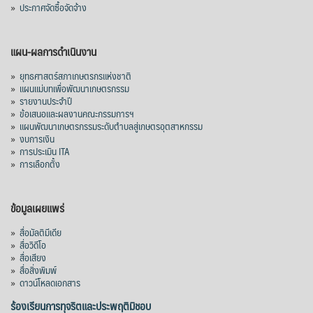
»
ประกาศจัดซื้อจัดจ้าง
นายอนุทิน ชาญวีรกุล นายกรัฐมนตรี นำคณะ
รัฐมนตรีและส่วนราชการ ร่วมเฝ้าทูลละออง
แผน-ผลการดำเนินงาน
พระบาท สมเด็จพระกนิษฐาธิราชเจ้า กรม
»
ยุทธศาสตร์สภาเกษตรกรแห่งชาติ
สมเด็จพระเทพรัตนราชสุดาฯ สยามบรมราช
»
แผนแม่บทเพื่อพัฒนาเกษตรกรรม
กุมารี ในงานสโมสรสันนิบาตเฉลิมพระเกียรติ
»
รายงานประจำปี
พระบาทสมเด็จพระเจ้าอยู่หัว เนื่องในโอกาส
»
ข้อเสนอและผลงานคณะกรรมการฯ
»
แผนพัฒนาเกษตรกรรมระดับตำบลสู่เกษตรอุตสาหกรรม
เฉลิมพระชนมพรรษา ๒๘ กรกฎาคม ๒๕๖๙
»
งบการเงิน
โดยสมเด็จพระกนิษฐาธิราชเจ้า กรมสมเด็จ
»
การประเมิน ITA
พระเทพรัตนราชสุดาฯ สยามบรมราชกุมารี
»
การเลือกตั้ง
เสด็จพระราชดำเนิน ณ ตึกสันติไมตรี ทำเนียบ
รัฐบาล เมื่อวันที่ ๒๙ ก
...
See More
ข้อมูลเผยแพร่
Photo
»
สื่อมัลติมีเดีย
View on Facebook
·
Share
»
สื่อวิดีโอ
»
สื่อเสียง
»
สื่อสิ่งพิมพ์
»
ดาวน์โหลดเอกสาร
ร้องเรียนการทุจริตและประพฤติมิชอบ