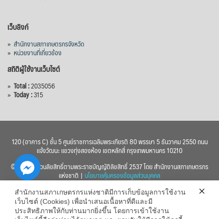
เว็บลิงก์
»
สำนักงานสภาเกษตรกรจังหวัด
»
หน่วยงานที่เกี่ยวข้อง
สถิติผู้ใช้งานเว็บไซต์
»
Total :
2035056
»
Today :
315
120 (อาคาร C) ชั้น 5 ศูนย์ราชการเฉลิมพระเกียรติ 80 พรรษา 5 ธันวาคม 2550 ถนน
แจ้งวัฒนะ แขวงทุ่งสองห้อง เขตหลักสี่ กรุงเทพมหานคร 10210
© 2560 สงวนลิขสิทธิ์ตามพระราชบัญญัติลิขสิทธิ์ 2537 โดย สำนักงานสภาเกษตรกร
แห่งชาติ |
นโยบายคุ้มครองข้อมูลส่วนบุคคล
สำนักงานสภาเกษตรกรแห่งชาติมีการเก็บข้อมูลการใช้งาน
เว็บไซต์ (Cookies) เพื่อนำเสนอเนื้อหาที่ดีและมี
ประสิทธิภาพให้กับท่านมากยิ่งขึ้น โดยการเข้าใช้งาน