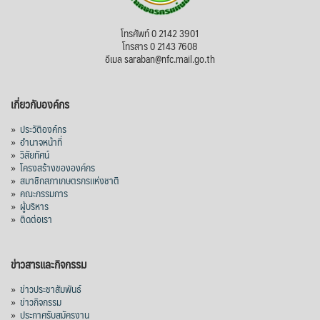
7 days ago
โทรศัพท์ 0 2142 3901
วันเข้าพรรษา (วันแรม ๑ ค่ำ เดือน ๘) หรือ
โทรสาร 0 2143 7608
เทศกาลเข้าพรรษา (วันแรม ๑ ค่ำ เดือน ๘ ถึง
อีเมล saraban@nfc.mail.go.th
วันขึ้น ๑๕ ค่ำ เดือน ๑๑) ถือว่าเป็นวันสำคัญ
ทางศาสนาพุทธที่สำคัญวันหนึ่งของ
เกี่ยวกับองค์กร
ประเทศไทย โดยมีกำหนดระยะเวลา ๓ เดือน
ในช่วงฤดูฝน ซึ่งวันเข้าพรรษาเป็นวันสำคัญ
»
ประวัติองค์กร
»
อำนาจหน้าที่
ทางพระพุทธศาสนาที่ต่อเนื่องมาจากวัน
»
วิสัยทัศน์
อาสาฬหบูชา (วันขึ้น ๑๕ ค่ำ เดือน ๘)
»
โครงสร้างขององค์กร
»
สมาชิกสภาเกษตรกรแห่งชาติ
สาเหตุที่พระพุทธเจ้าได้ทรงอนุญาตให้จำ
»
คณะกรรมการ
พรรษาอยู่ ณ สถานที่ใดสถานที่หนึ่งตลอดระยะ
»
ผู้บริหาร
เวลา 3 เดือนแก่พ
...
»
ติดต่อเรา
See More
Video
ข่าวสารและกิจกรรม
View on Facebook
·
Share
»
ข่าวประชาสัมพันธ์
»
ข่าวกิจกรรม
สภาเกษตรกรแห่งชาติ
»
ประกาศรับสมัครงาน
1 week ago