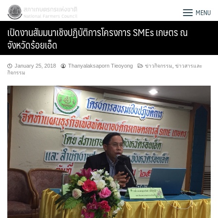
Skip
สภาเกษตรกรแห่งชาติ
MENU
to
เปิดงานสัมมนาเชิงปฏิบัติการโครงการ SMEs เกษตร ณ
content
จังหวัดร้อยเอ็ด
January 25, 2018
Thanyalaksaporn Tieoyong
ข่าวกิจกรรม
,
ข่าวสารและ
กิจกรรม
Search
for: