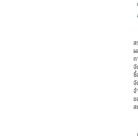
ส
ผ
ก
จั
ซื้
จั
จ้
ข
ส