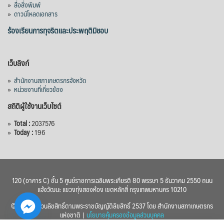
»
สื่อสิ่งพิมพ์
»
ดาวน์โหลดเอกสาร
ร้องเรียนการทุจริตและประพฤติมิชอบ
เว็บลิงก์
»
สำนักงานสภาเกษตรกรจังหวัด
»
หน่วยงานที่เกี่ยวข้อง
สถิติผู้ใช้งานเว็บไซต์
»
Total :
2037576
»
Today :
196
120 (อาคาร C) ชั้น 5 ศูนย์ราชการเฉลิมพระเกียรติ 80 พรรษา 5 ธันวาคม 2550 ถนน
แจ้งวัฒนะ แขวงทุ่งสองห้อง เขตหลักสี่ กรุงเทพมหานคร 10210
© 2560 สงวนลิขสิทธิ์ตามพระราชบัญญัติลิขสิทธิ์ 2537 โดย สำนักงานสภาเกษตรกร
แห่งชาติ |
นโยบายคุ้มครองข้อมูลส่วนบุคคล