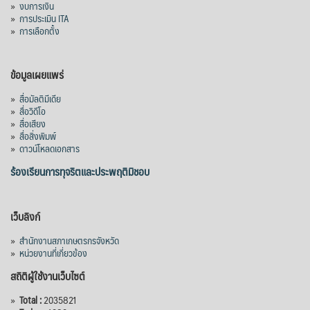
»
งบการเงิน
»
การประเมิน ITA
»
การเลือกตั้ง
ข้อมูลเผยแพร่
»
สื่อมัลติมีเดีย
»
สื่อวิดีโอ
»
สื่อเสียง
»
สื่อสิ่งพิมพ์
»
ดาวน์โหลดเอกสาร
ร้องเรียนการทุจริตและประพฤติมิชอบ
เว็บลิงก์
»
สำนักงานสภาเกษตรกรจังหวัด
»
หน่วยงานที่เกี่ยวข้อง
สถิติผู้ใช้งานเว็บไซต์
»
Total :
2035821