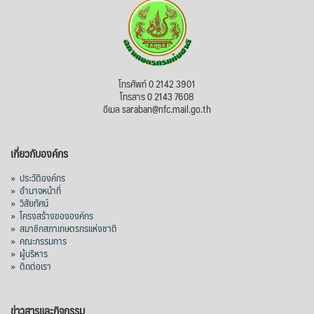
ไม่สามารถดูเนื้อหานี้ได้ในขณะนี้
View on Facebook
·
Share
สภาเกษตรกรแห่งชาติ
โทรศัพท์ 0 2142 3901
3 days ago
โทรสาร 0 2143 7608
อีเมล saraban@nfc.mail.go.th
กรมการค้าต่างประเทศ กระทรวงพาณิชย์ เปิด
เผยว่า สถิติการส่งออกสินค้ามันสำปะหลังของ
เกี่ยวกับองค์กร
ไทยในช่วง 6 เดือนของปี 2569 (ม.ค.-มิ.ย.) มี
ปริมาณ 2.52 ล้านตัน ลดลง 51.63% มูลค่า
»
ประวัติองค์กร
1,205 ล้านดอลลาร์สหรัฐ (ประมาณ
»
อำนาจหน้าที่
»
วิสัยทัศน์
38,003.15 ล้านบาท) ลดลง 27.69%
»
โครงสร้างขององค์กร
»
สมาชิกสภาเกษตรกรแห่งชาติ
ปรับตัวลดลงตามสภาวะเศรษฐกิจและการค้า
»
คณะกรรมการ
โลก โดยตลาดส่งออกสำคัญ จีน ส่งออกได้
»
ผู้บริหาร
1.52 ล้านตัน ลด 61.71%
»
ติดต่อเรา
ญี่ปุ่น 2 แสนตัน ลด 4.76%
อินโดนีเซีย 8 หมื่นตัน ไม่เปลี่ยนแปลง
ข่าวสารและกิจกรรม