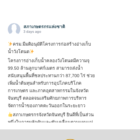
สภาเกษตรกรแห่งชาติ
3 days ago
ครม.มีมติอนุมัติโครงการก่อสร้างอ่างเก็บ
น้ำวังโตนด
โครงการอ่างเก็บน้ำคลองวังโตนดมีความจุ
99.50 ล้านลูกบาศก์เมตร สามารถส่งน้ำ
สนับสนุนพื้นที่ชลประทานกว่า 87,700 ไร่ ช่วย
เพิ่มน้ำต้นทุนสำหรับการอุปโภคบริโภค
การเกษตร และภาคอุตสาหกรรมในจังหวัด
จันทบุรี ตลอดจนเสริมศักยภาพการบริหาร
จัดการน้ำของภาคตะวันออกในระยะยาว
สภาเกษตรกรจังหวัดจันทบุรี ยินดีที่เป็นส่วน
หนึ่งในการผลักดันและขับเคลื่อนตามแผนแม่
บทเพื่อพั
...
See More