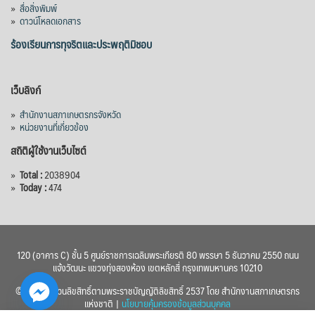
»
สื่อสิ่งพิมพ์
2576) โดยโครงการมีความจุ 99.50 ล้าน
»
ดาวน์โหลดเอกสาร
ลูกบาศก์เมตร สามารถสนับสนุนพื้นที่
ชลประทานกว่า 87,700 ไร่ เพิ่ม
...
ร้องเรียนการทุจริตและประพฤติมิชอบ
See More
Photo
เว็บลิงก์
View on Facebook
·
Share
»
สำนักงานสภาเกษตรกรจังหวัด
»
หน่วยงานที่เกี่ยวข้อง
สถิติผู้ใช้งานเว็บไซต์
»
Total :
2038904
»
Today :
474
120 (อาคาร C) ชั้น 5 ศูนย์ราชการเฉลิมพระเกียรติ 80 พรรษา 5 ธันวาคม 2550 ถนน
แจ้งวัฒนะ แขวงทุ่งสองห้อง เขตหลักสี่ กรุงเทพมหานคร 10210
© 2560 สงวนลิขสิทธิ์ตามพระราชบัญญัติลิขสิทธิ์ 2537 โดย สำนักงานสภาเกษตรกร
แห่งชาติ |
นโยบายคุ้มครองข้อมูลส่วนบุคคล