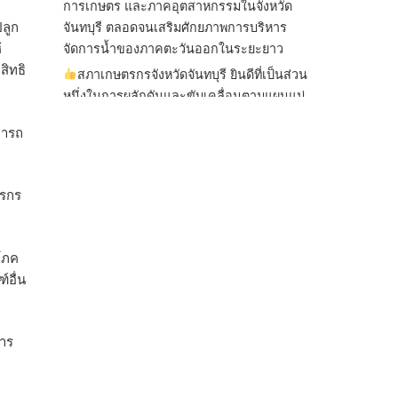
การเกษตร และภาคอุตสาหกรรมในจังหวัด
ปลูก
จันทบุรี ตลอดจนเสริมศักยภาพการบริหาร
้
จัดการน้ำของภาคตะวันออกในระยะยาว
สิทธิ
สภาเกษตรกรจังหวัดจันทบุรี ยินดีที่เป็นส่วน
หนึ่งในการผลักดันและขับเคลื่อนตามแผนแม่
บทเพื่อพั
...
See More
มารถ
ไม่สามารถดูเนื้อหานี้ได้ในขณะนี้
ตรกร
View on Facebook
·
Share
สภาเกษตรกรแห่งชาติ
โภค
2 days ago
์อื่น
กรมการค้าต่างประเทศ กระทรวงพาณิชย์ เปิด
เผยว่า สถิติการส่งออกสินค้ามันสำปะหลังของ
ไทยในช่วง 6 เดือนของปี 2569 (ม.ค.-มิ.ย.) มี
าร
ปริมาณ 2.52 ล้านตัน ลดลง 51.63% มูลค่า
1,205 ล้านดอลลาร์สหรัฐ (ประมาณ