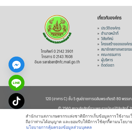
เกี่ยวกับองค์กร
»
ประวัติองค์กร
»
อำนาจหน้าที่
»
วิสัยทัศน์
»
โครงสร้างขององค์ก
»
สมาชิกสภาเกษตรกรแห
โทรศัพท์ 0 2142 3901
»
คณะกรรมการ
โทรสาร 0 2143 7608
»
ผู้บริหาร
อีเมล saraban@nfc.mail.go.th
»
ติดต่อเรา
120 (อาคาร C) ชั้น 5 ศูนย์ราชการเฉลิมพระเกียรติ 80 พรรษ
chaty
© 2560 สงวนลิขสิทธิ์ตามพระราชบัญญัติลิขสิทธิ์
Hide
สำนักงานสภาเกษตรกรแห่งชาติมีการเก็บข้อมูลการใช้งานเว็บไซ
ถือว่าท่านได้อนุญาต และยอมรับให้มีการใช้คุกกี้ตามนโย
นโยบายการคุ้มครองข้อมูลส่วนบุคคล