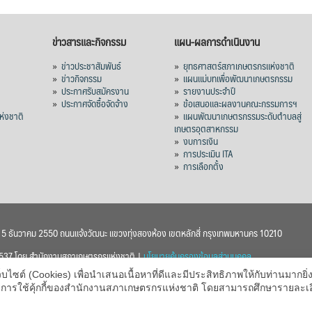
ข่าวสารและกิจกรรม
แผน-ผลการดำเนินงาน
»
ข่าวประชาสัมพันธ์
»
ยุทธศาสตร์สภาเกษตรกรแห่งชาติ
»
ข่าวกิจกรรม
»
แผนแม่บทเพื่อพัฒนาเกษตรกรรม
»
ประกาศรับสมัครงาน
»
รายงานประจำปี
ร
»
ประกาศจัดซื้อจัดจ้าง
»
ข้อเสนอและผลงานคณะกรรมการฯ
่งชาติ
»
แผนพัฒนาเกษตรกรรมระดับตำบลสู่
เกษตรอุตสาหกรรม
»
งบการเงิน
»
การประเมิน ITA
»
การเลือกตั้ง
า 5 ธันวาคม 2550 ถนนแจ้งวัฒนะ แขวงทุ่งสองห้อง เขตหลักสี่ กรุงเทพมหานคร 10210
 2537 โดย สำนักงานสภาเกษตรกรแห่งชาติ |
นโยบายคุ้มครองข้อมูลส่วนบุคคล
ต์ (Cookies) เพื่อนำเสนอเนื้อหาที่ดีและมีประสิทธิภาพให้กับท่านมากยิ่งข
บายการใช้คุ้กกี้ของสำนักงานสภาเกษตรกรแห่งชาติ โดยสามารถศึกษารายละเ