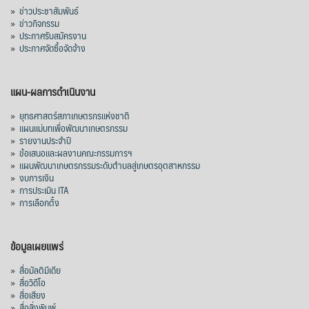
»
ข่าวประชาสัมพันธ์
»
ข่าวกิจกรรม
»
ประกาศรับสมัครงาน
»
ประกาศจัดซื้อจัดจ้าง
แผน-ผลการดำเนินงาน
»
ยุทธศาสตร์สภาเกษตรกรแห่งชาติ
»
แผนแม่บทเพื่อพัฒนาเกษตรกรรม
»
รายงานประจำปี
»
ข้อเสนอและผลงานคณะกรรมการฯ
»
แผนพัฒนาเกษตรกรรมระดับตำบลสู่เกษตรอุตสาหกรรม
»
งบการเงิน
»
การประเมิน ITA
»
การเลือกตั้ง
ข้อมูลเผยแพร่
»
สื่อมัลติมีเดีย
»
สื่อวิดีโอ
»
สื่อเสียง
»
สื่อสิ่งพิมพ์