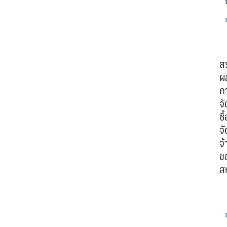
ส
ผ
ก
จั
ซื้
จั
จ้
ข
ส