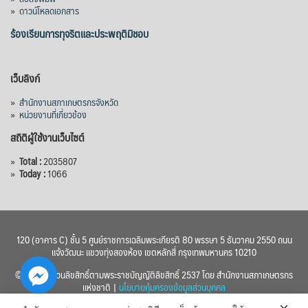
»
ดาวน์โหลดเอกสาร
ร้องเรียนการทุจริตและประพฤติมิชอบ
เว็บลิงก์
»
สำนักงานสภาเกษตรกรจังหวัด
»
หน่วยงานที่เกี่ยวข้อง
สถิติผู้ใช้งานเว็บไซต์
»
Total :
2035807
»
Today :
1066
120 (อาคาร C) ชั้น 5 ศูนย์ราชการเฉลิมพระเกียรติ 80 พรรษา 5 ธันวาคม 2550 ถนน
แจ้งวัฒนะ แขวงทุ่งสองห้อง เขตหลักสี่ กรุงเทพมหานคร 10210
© 2560 สงวนลิขสิทธิ์ตามพระราชบัญญัติลิขสิทธิ์ 2537 โดย สำนักงานสภาเกษตรกร
แห่งชาติ |
นโยบายคุ้มครองข้อมูลส่วนบุคคล