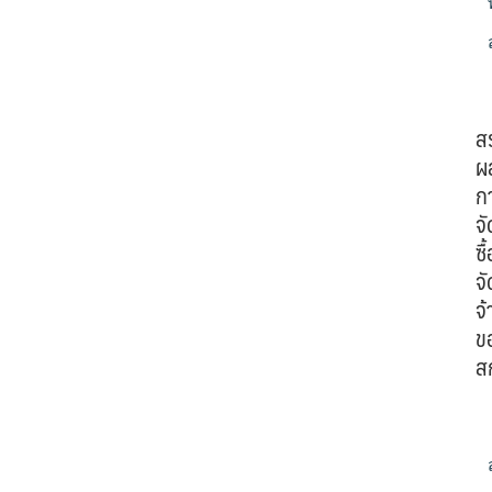
ส
ผ
ก
จั
ซื้
จั
จ้
ข
ส