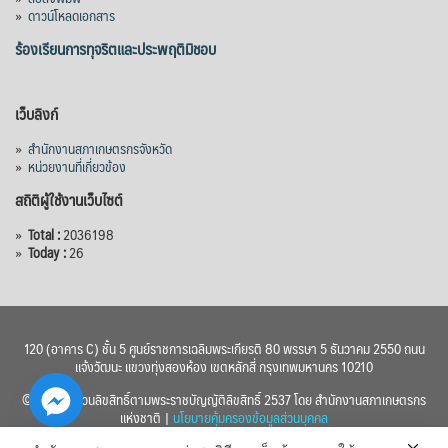
»
ดาวน์โหลดเอกสาร
ร้องเรียนการทุจริตและประพฤติมิชอบ
เว็บลิงก์
»
สำนักงานสภาเกษตรกรจังหวัด
»
หน่วยงานที่เกี่ยวข้อง
สถิติผู้ใช้งานเว็บไซต์
»
Total :
2036198
»
Today :
26
120 (อาคาร C) ชั้น 5 ศูนย์ราชการเฉลิมพระเกียรติ 80 พรรษา 5 ธันวาคม 2550 ถนน
แจ้งวัฒนะ แขวงทุ่งสองห้อง เขตหลักสี่ กรุงเทพมหานคร 10210
© 2560 สงวนลิขสิทธิ์ตามพระราชบัญญัติลิขสิทธิ์ 2537 โดย สำนักงานสภาเกษตรกร
แห่งชาติ |
นโยบายคุ้มครองข้อมูลส่วนบุคคล