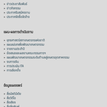
»
ข่าวประชาสัมพันธ์
»
ข่าวกิจกรรม
»
ประกาศรับสมัครงาน
»
ประกาศจัดซื้อจัดจ้าง
แผน-ผลการดำเนินงาน
»
ยุทธศาสตร์สภาเกษตรกรแห่งชาติ
»
แผนแม่บทเพื่อพัฒนาเกษตรกรรม
»
รายงานประจำปี
»
ข้อเสนอและผลงานคณะกรรมการฯ
»
แผนพัฒนาเกษตรกรรมระดับตำบลสู่เกษตรอุตสาหกรรม
»
งบการเงิน
»
การประเมิน ITA
»
การเลือกตั้ง
ข้อมูลเผยแพร่
»
สื่อมัลติมีเดีย
»
สื่อวิดีโอ
»
สื่อเสียง
»
สื่อสิ่งพิมพ์