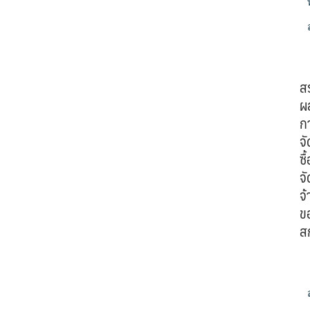
ส
ผ
ก
จั
ซื้
จั
จ้
ข
ส