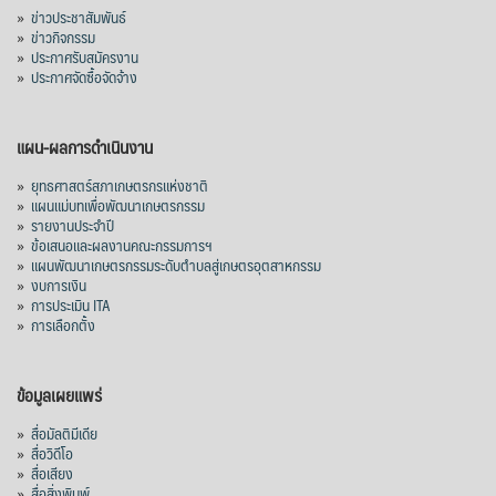
»
ข่าวประชาสัมพันธ์
»
ข่าวกิจกรรม
»
ประกาศรับสมัครงาน
»
ประกาศจัดซื้อจัดจ้าง
แผน-ผลการดำเนินงาน
»
ยุทธศาสตร์สภาเกษตรกรแห่งชาติ
»
แผนแม่บทเพื่อพัฒนาเกษตรกรรม
»
รายงานประจำปี
»
ข้อเสนอและผลงานคณะกรรมการฯ
»
แผนพัฒนาเกษตรกรรมระดับตำบลสู่เกษตรอุตสาหกรรม
»
งบการเงิน
»
การประเมิน ITA
»
การเลือกตั้ง
ข้อมูลเผยแพร่
»
สื่อมัลติมีเดีย
»
สื่อวิดีโอ
»
สื่อเสียง
»
สื่อสิ่งพิมพ์