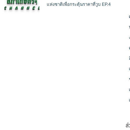
แห่งชาติเพื่อกระตุ้นราคาที่วูบ EP.4
ส