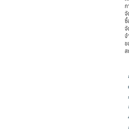
ก
จั
ซื้
จั
จ้
ข
ส