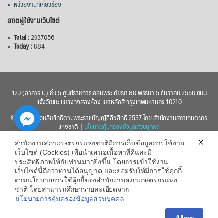
»
หน่วยงานที่เกี่ยวข้อง
สถิติผู้ใช้งานเว็บไซต์
»
Total :
2037056
»
Today :
884
120 (อาคาร C) ชั้น 5 ศูนย์ราชการเฉลิมพระเกียรติ 80 พรรษา 5 ธันวาคม 2550 ถนน
แจ้งวัฒนะ แขวงทุ่งสองห้อง เขตหลักสี่ กรุงเทพมหานคร 10210
© 2560 สงวนลิขสิทธิ์ตามพระราชบัญญัติลิขสิทธิ์ 2537 โดย สำนักงานสภาเกษตรกร
แห่งชาติ |
นโยบายคุ้มครองข้อมูลส่วนบุคคล
สำนักงานสภาเกษตรกรแห่งชาติมีการเก็บข้อมูลการใช้งาน
เว็บไซต์ (Cookies) เพื่อนำเสนอเนื้อหาที่ดีและมี
ประสิทธิภาพให้กับท่านมากยิ่งขึ้น โดยการเข้าใช้งาน
เว็บไซต์นี้ถือว่าท่านได้อนุญาต และยอมรับให้มีการใช้คุกกี้
chaty
ตามนโยบายการใช้คุ้กกี้ของสำนักงานสภาเกษตรกรแห่ง
ชาติ โดยสามารถศึกษารายละเอียดจาก
Hide
นโยบายการคุ้มครองข้อมูลส่วนบุคคล
Allow