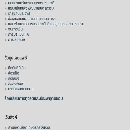
»
ยุทธศาสตร์สภาเกษตรกรแห่งชาติ
»
แผนแม่บทเพื่อพัฒนาเกษตรกรรม
»
รายงานประจำปี
»
ข้อเสนอและผลงานคณะกรรมการฯ
»
แผนพัฒนาเกษตรกรรมระดับตำบลสู่เกษตรอุตสาหกรรม
»
งบการเงิน
»
การประเมิน ITA
»
การเลือกตั้ง
ข้อมูลเผยแพร่
»
สื่อมัลติมีเดีย
»
สื่อวิดีโอ
»
สื่อเสียง
»
สื่อสิ่งพิมพ์
»
ดาวน์โหลดเอกสาร
ร้องเรียนการทุจริตและประพฤติมิชอบ
เว็บลิงก์
»
สำนักงานสภาเกษตรกรจังหวัด