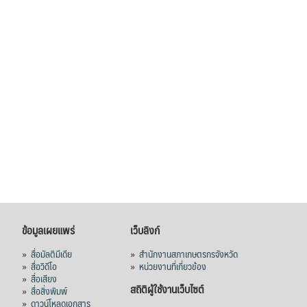
38,003.15 ล้านบาท) ลดลง 27.69%
ปรับตัวลดลงตามสภาวะเศรษฐกิจและการค้า
โลก โดยตลาดส่งออกสำคัญ จีน ส่งออกได้
1.52 ล้านตัน ลด 61.71%
ญี่ปุ่น 2 แสนตัน ลด 4.76%
อินโดนีเซีย 8 หมื่นตัน ไม่เปลี่ยนแปลง
มาเลเซีย 9 ห
...
See More
ส่งออกมันครึ่งปี 69 ปริมาณ 2.52 ล้านตัน
ลด 51.63% ยังดีที่ราคาขายดีกว่าปีก่อน
mgronline.com
View on Facebook
·
Share
ข้อมูลเผยแพร่
เว็บลิงก์
»
สื่อมัลติมีเดีย
»
สำนักงานสภาเกษตรกรจังหวัด
สภาเกษตรกรแห่งชาติ
»
สื่อวิดีโอ
»
หน่วยงานที่เกี่ยวข้อง
2 days ago
»
สื่อเสียง
สถิติผู้ใช้งานเว็บไซต์
»
สื่อสิ่งพิมพ์
คณะรัฐมนตรี อนุมัติโครงการอ่างเก็บน้ำ
»
ดาวน์โหลดเอกสาร