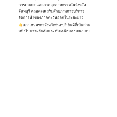
การเกษตร และภาคอุตสาหกรรมในจังหวัด
จันทบุรี ตลอดจนเสริมศักยภาพการบริหาร
จัดการน้ำของภาคตะวันออกในระยะยาว
สภาเกษตรกรจังหวัดจันทบุรี ยินดีที่เป็นส่วน
หนึ่งในการผลักดันและขับเคลื่อนตามแผนแม่
บทเพื่อพั
...
See More
ไม่สามารถดูเนื้อหานี้ได้ในขณะนี้
View on Facebook
·
Share
สภาเกษตรกรแห่งชาติ
2 days ago
กรมการค้าต่างประเทศ กระทรวงพาณิชย์ เปิด
เผยว่า สถิติการส่งออกสินค้ามันสำปะหลังของ
ไทยในช่วง 6 เดือนของปี 2569 (ม.ค.-มิ.ย.) มี
ปริมาณ 2.52 ล้านตัน ลดลง 51.63% มูลค่า
1,205 ล้านดอลลาร์สหรัฐ (ประมาณ