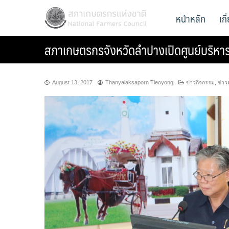
Skip
สภาเกษตรกรแห่งชาติ
หน้าหลัก
เก
National Farmers Council
to
content
สภาเกษตรกรจังหวัดลำปางเปิดศูนย์บริหาร
August 13, 2017
Thanyalaksaporn Tieoyong
ข่าวกิจกรรม
,
ข่าว