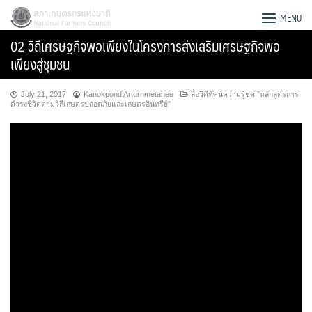
Skip
สภาเกษตรกรแห่งชาติ
MENU
to
02 วิถีเศรษฐกิจพอเพียงในโครงการส่งเสริมเศรษฐกิจพอ
content
เพียงสู่ชุมชน
July 21, 2017
Kanokpond Artornmetanee
สื่อวีดีทัศน์ความรู้ชุด "หลักสูตรการ
ดำรงชีวิตตามวิถีเกษตรปลอดภัยและเกษตรอินทรีย์"
Search
for: