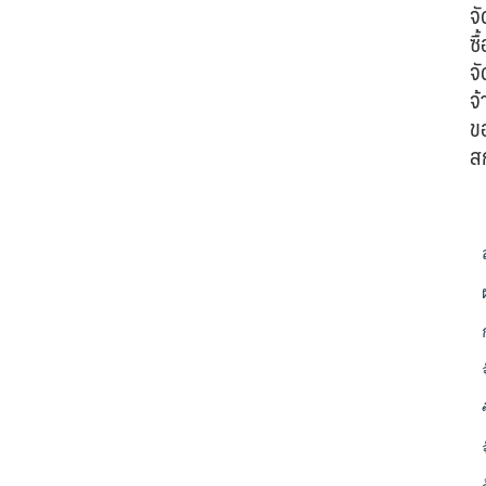
จั
ซื้
จั
จ้
ข
ส