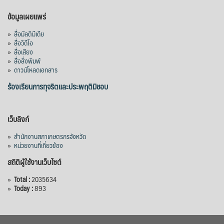
เมื่อวันที่ 5 สิงหาคม 2569 คณะรัฐมนตรีมีมติ
ข้อมูลเผยแพร่
อนุมัติโครงการอ่างเก็บน้ำคลองวังโตนด
»
สื่อมัลติมีเดีย
จังหวัดจันทบุรี กรอบวงเงิน 7,200 ล้านบาท
»
สื่อวิดีโอ
กำหนดระยะเวลาดำเนินงาน 7 ปี (พ.ศ. 2570–
»
สื่อเสียง
»
สื่อสิ่งพิมพ์
2576) โดยโครงการมีความจุ 99.50 ล้าน
»
ดาวน์โหลดเอกสาร
ลูกบาศก์เมตร สามารถสนับสนุนพื้นที่
ชลประทานกว่า 87,700 ไร่ เพิ่ม
...
ร้องเรียนการทุจริตและประพฤติมิชอบ
See More
Photo
เว็บลิงก์
View on Facebook
·
Share
»
สำนักงานสภาเกษตรกรจังหวัด
»
หน่วยงานที่เกี่ยวข้อง
สถิติผู้ใช้งานเว็บไซต์
»
Total :
2035634
»
Today :
893