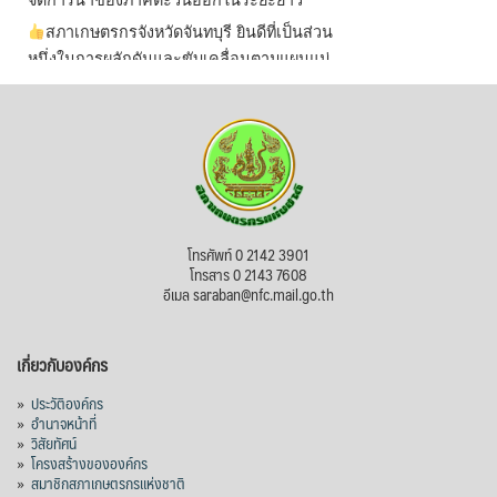
จัดการน้ำของภาคตะวันออกในระยะยาว
สภาเกษตรกรจังหวัดจันทบุรี ยินดีที่เป็นส่วน
หนึ่งในการผลักดันและขับเคลื่อนตามแผนแม่
บทเพื่อพั
...
See More
ไม่สามารถดูเนื้อหานี้ได้ในขณะนี้
View on Facebook
·
Share
สภาเกษตรกรแห่งชาติ
โทรศัพท์ 0 2142 3901
4 hours ago
โทรสาร 0 2143 7608
อีเมล saraban@nfc.mail.go.th
กรมการค้าต่างประเทศ กระทรวงพาณิชย์ เปิด
เผยว่า สถิติการส่งออกสินค้ามันสำปะหลังของ
เกี่ยวกับองค์กร
ไทยในช่วง 6 เดือนของปี 2569 (ม.ค.-มิ.ย.) มี
ปริมาณ 2.52 ล้านตัน ลดลง 51.63% มูลค่า
»
ประวัติองค์กร
1,205 ล้านดอลลาร์สหรัฐ (ประมาณ
»
อำนาจหน้าที่
»
วิสัยทัศน์
38,003.15 ล้านบาท) ลดลง 27.69%
»
โครงสร้างขององค์กร
»
สมาชิกสภาเกษตรกรแห่งชาติ
ปรับตัวลดลงตามสภาวะเศรษฐกิจและการค้า