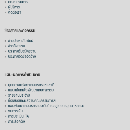
»
คณะกรรมการ
โลก โดยตลาดส่งออกสำคัญ จีน ส่งออกได้
»
ผู้บริหาร
1.52 ล้านตัน ลด 61.71%
»
ติดต่อเรา
ญี่ปุ่น 2 แสนตัน ลด 4.76%
อินโดนีเซีย 8 หมื่นตัน ไม่เปลี่ยนแปลง
ข่าวสารและกิจกรรม
มาเลเซีย 9 ห
...
See More
»
ข่าวประชาสัมพันธ์
»
ข่าวกิจกรรม
ส่งออกมันครึ่งปี 69 ปริมาณ 2.52 ล้านตัน
»
ประกาศรับสมัครงาน
ลด 51.63% ยังดีที่ราคาขายดีกว่าปีก่อน
»
ประกาศจัดซื้อจัดจ้าง
mgronline.com
View on Facebook
·
Share
แผน-ผลการดำเนินงาน
»
ยุทธศาสตร์สภาเกษตรกรแห่งชาติ
»
แผนแม่บทเพื่อพัฒนาเกษตรกรรม
สภาเกษตรกรแห่งชาติ
»
รายงานประจำปี
4 hours ago
»
ข้อเสนอและผลงานคณะกรรมการฯ
»
แผนพัฒนาเกษตรกรรมระดับตำบลสู่เกษตรอุตสาหกรรม
คณะรัฐมนตรี อนุมัติโครงการอ่างเก็บน้ำ
»
งบการเงิน
คลองวังโตนด วงเงิน 7,200 ล้านบาท สะท้อน
»
การประเมิน ITA
ผลสำเร็จการผลักดันข้อเสนอเชิงนโยบายของ
»
การเลือกตั้ง
สภาเกษตรกรจังหวัดจันทบุรี