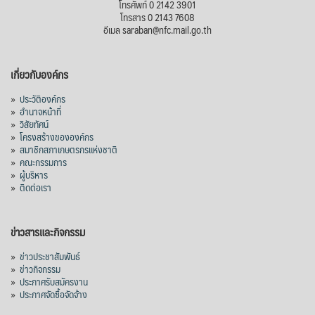
โทรศัพท์ 0 2142 3901
โทรสาร 0 2143 7608
อีเมล saraban@nfc.mail.go.th
เกี่ยวกับองค์กร
»
ประวัติองค์กร
»
อำนาจหน้าที่
»
วิสัยทัศน์
»
โครงสร้างขององค์กร
»
สมาชิกสภาเกษตรกรแห่งชาติ
»
คณะกรรมการ
»
ผู้บริหาร
»
ติดต่อเรา
ข่าวสารและกิจกรรม
»
ข่าวประชาสัมพันธ์
»
ข่าวกิจกรรม
»
ประกาศรับสมัครงาน
»
ประกาศจัดซื้อจัดจ้าง