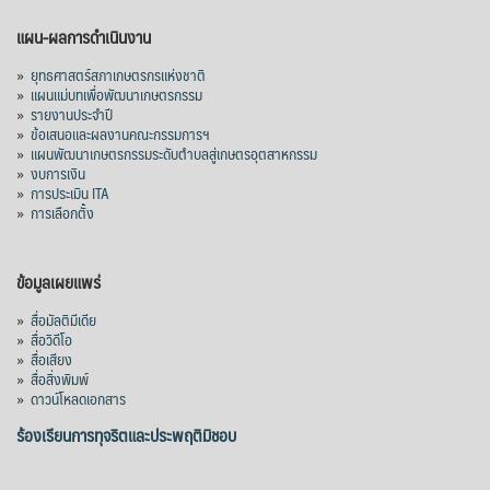
แผน-ผลการดำเนินงาน
»
ยุทธศาสตร์สภาเกษตรกรแห่งชาติ
»
แผนแม่บทเพื่อพัฒนาเกษตรกรรม
»
รายงานประจำปี
»
ข้อเสนอและผลงานคณะกรรมการฯ
»
แผนพัฒนาเกษตรกรรมระดับตำบลสู่เกษตรอุตสาหกรรม
»
งบการเงิน
»
การประเมิน ITA
»
การเลือกตั้ง
ข้อมูลเผยแพร่
»
สื่อมัลติมีเดีย
»
สื่อวิดีโอ
»
สื่อเสียง
»
สื่อสิ่งพิมพ์
»
ดาวน์โหลดเอกสาร
ร้องเรียนการทุจริตและประพฤติมิชอบ