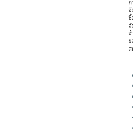
ก
จั
ซื้
จั
จ้
ข
ส