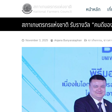
Skip
สภาเกษตรกรแห่งชาติ
หน้าหลัก
เก
National Farmers Council
to
content
สภาเกษตรกรแห่งชาติ รับรางวัล “คนดีของ
November 3, 2025
Anjana Bunyarataphan
ข่าวกิจกรรม
,
ข่าวสา