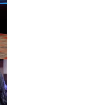
อินโดนีเซีย 8 หมื่นตัน ไม่เปลี่ยนแปลง
มาเลเซีย 9 ห
...
See More
ส่งออกมันครึ่งปี 69 ปริมาณ 2.52 ล้านตัน
ลด 51.63% ยังดีที่ราคาขายดีกว่าปีก่อน
mgronline.com
View on Facebook
·
Share
สภาเกษตรกรแห่งชาติ
2 days ago
คณะรัฐมนตรี อนุมัติโครงการอ่างเก็บน้ำ
คลองวังโตนด วงเงิน 7,200 ล้านบาท สะท้อน
ผลสำเร็จการผลักดันข้อเสนอเชิงนโยบายของ
สภาเกษตรกรจังหวัดจันทบุรี
เมื่อวันที่ 5 สิงหาคม 2569 คณะรัฐมนตรีมีมติ
อนุมัติโครงการอ่างเก็บน้ำคลองวังโตนด
จังหวัดจันทบุรี กรอบวงเงิน 7,200 ล้านบาท