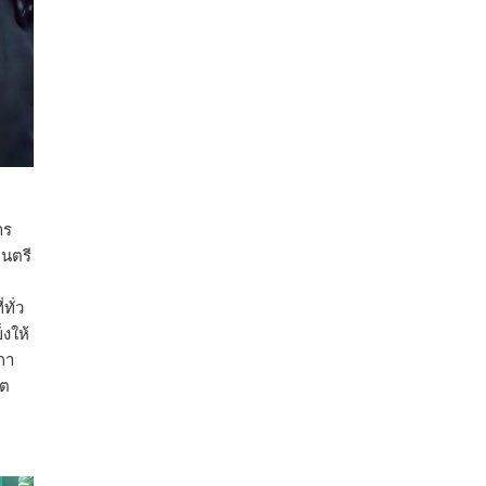
กำหนดระยะเวลาดำเนินงาน 7 ปี (พ.ศ. 2570–
2576) โดยโครงการมีความจุ 99.50 ล้าน
ลูกบาศก์เมตร สามารถสนับสนุนพื้นที่
ชลประทานกว่า 87,700 ไร่ เพิ่ม
...
See More
Photo
View on Facebook
·
Share
าร
มนตรี
ทั่ว
งให้
ภา
ิต