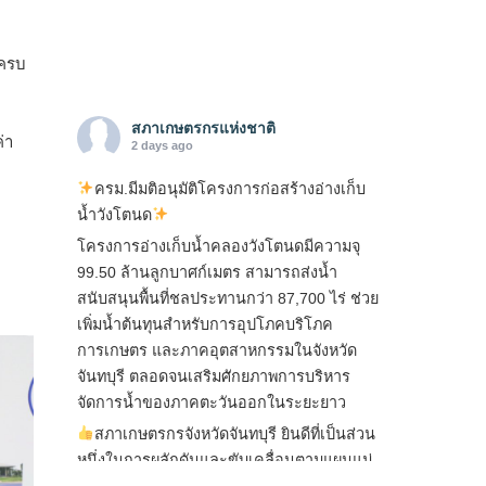
สครบ
สภาเกษตรกรแห่งชาติ
่า
2 days ago
ครม.มีมติอนุมัติโครงการก่อสร้างอ่างเก็บ
น้ำวังโตนด
โครงการอ่างเก็บน้ำคลองวังโตนดมีความจุ
99.50 ล้านลูกบาศก์เมตร สามารถส่งน้ำ
สนับสนุนพื้นที่ชลประทานกว่า 87,700 ไร่ ช่วย
เพิ่มน้ำต้นทุนสำหรับการอุปโภคบริโภค
การเกษตร และภาคอุตสาหกรรมในจังหวัด
จันทบุรี ตลอดจนเสริมศักยภาพการบริหาร
จัดการน้ำของภาคตะวันออกในระยะยาว
สภาเกษตรกรจังหวัดจันทบุรี ยินดีที่เป็นส่วน
หนึ่งในการผลักดันและขับเคลื่อนตามแผนแม่
บทเพื่อพั
...