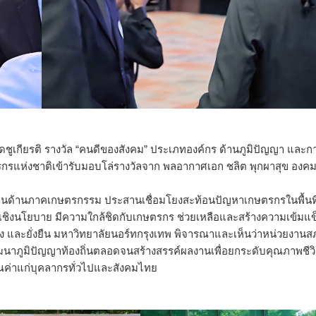
ชิดชูเกียรติ รางวัล “คนดีของสังคม” ประเภทองค์กร ด้านภูมิปัญญา และก
รกรแห่งชาติเข้ารับมอบโล่รางวัลจาก พลอากาศเอก ชลิต พุกผาสุข องค
านด้านภาคเกษตรกรรม ประสานเชื่อมโยงสะท้อนปัญหาเกษตรกรในพื้นที่
ชิงนโยบาย มีความใกล้ชิดกับเกษตรกร ช่วยเหลือและสร้างความเข้มแข็
ั่ง และยั่งยืน มหาวิทยาลัยนอร์ทกรุงเทพ พิจารณาและเห็นว่าหน่วยงานส
ฒนาภูมิปัญญาท้องถิ่นตลอดจนสร้างสรรค์ผลงานเพื่อยกระดับคุณภาพชีว
ณค่าแก่บุคลากรทั่วไปและสังคมไทย