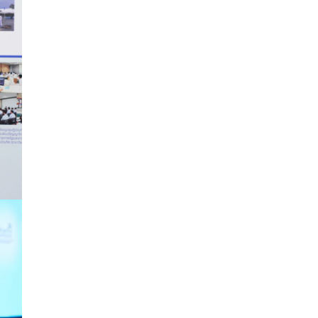
See More
ไม่สามารถดูเนื้อหานี้ได้ในขณะนี้
View on Facebook
·
Share
สภาเกษตรกรแห่งชาติ
2 days ago
กรมการค้าต่างประเทศ กระทรวงพาณิชย์ เปิด
เผยว่า สถิติการส่งออกสินค้ามันสำปะหลังของ
ไทยในช่วง 6 เดือนของปี 2569 (ม.ค.-มิ.ย.) มี
ปริมาณ 2.52 ล้านตัน ลดลง 51.63% มูลค่า
1,205 ล้านดอลลาร์สหรัฐ (ประมาณ
38,003.15 ล้านบาท) ลดลง 27.69%
ปรับตัวลดลงตามสภาวะเศรษฐกิจและการค้า
โลก โดยตลาดส่งออกสำคัญ จีน ส่งออกได้
1.52 ล้านตัน ลด 61.71%
ญี่ปุ่น 2 แสนตัน ลด 4.76%