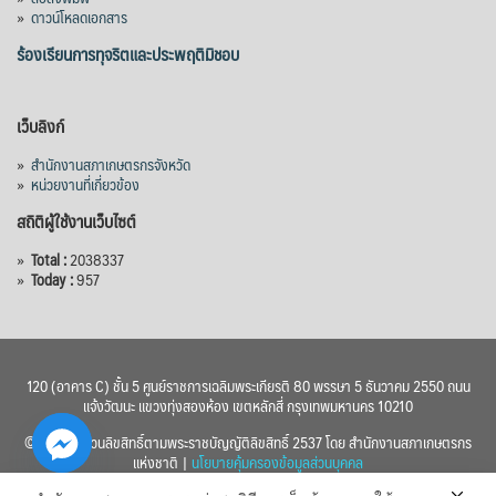
»
ดาวน์โหลดเอกสาร
ร้องเรียนการทุจริตและประพฤติมิชอบ
เว็บลิงก์
»
สำนักงานสภาเกษตรกรจังหวัด
»
หน่วยงานที่เกี่ยวข้อง
สถิติผู้ใช้งานเว็บไซต์
»
Total :
2038337
»
Today :
957
120 (อาคาร C) ชั้น 5 ศูนย์ราชการเฉลิมพระเกียรติ 80 พรรษา 5 ธันวาคม 2550 ถนน
แจ้งวัฒนะ แขวงทุ่งสองห้อง เขตหลักสี่ กรุงเทพมหานคร 10210
© 2560 สงวนลิขสิทธิ์ตามพระราชบัญญัติลิขสิทธิ์ 2537 โดย สำนักงานสภาเกษตรกร
แห่งชาติ |
นโยบายคุ้มครองข้อมูลส่วนบุคคล