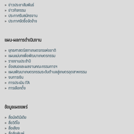
»
ข่าวประชาสัมพันธ์
»
ข่าวกิจกรรม
»
ประกาศรับสมัครงาน
»
ประกาศจัดซื้อจัดจ้าง
แผน-ผลการดำเนินงาน
»
ยุทธศาสตร์สภาเกษตรกรแห่งชาติ
»
แผนแม่บทเพื่อพัฒนาเกษตรกรรม
»
รายงานประจำปี
»
ข้อเสนอและผลงานคณะกรรมการฯ
»
แผนพัฒนาเกษตรกรรมระดับตำบลสู่เกษตรอุตสาหกรรม
»
งบการเงิน
»
การประเมิน ITA
»
การเลือกตั้ง
ข้อมูลเผยแพร่
»
สื่อมัลติมีเดีย
»
สื่อวิดีโอ
»
สื่อเสียง
»
สื่อสิ่งพิมพ์