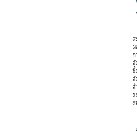
ส
ผ
ก
จั
ซื้
จั
จ้
ข
ส