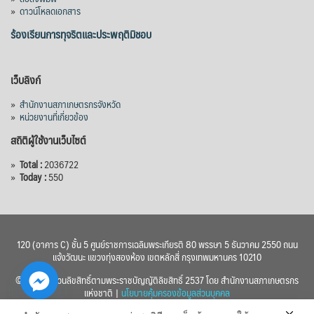
»
ดาวน์โหลดเอกสาร
ร้องเรียนการทุจริตและประพฤติมิชอบ
เว็บลิงก์
»
สำนักงานสภาเกษตรกรจังหวัด
»
หน่วยงานที่เกี่ยวข้อง
สถิติผู้ใช้งานเว็บไซต์
»
Total :
2036722
»
Today :
550
120 (อาคาร C) ชั้น 5 ศูนย์ราชการเฉลิมพระเกียรติ 80 พรรษา 5 ธันวาคม 2550 ถนน
แจ้งวัฒนะ แขวงทุ่งสองห้อง เขตหลักสี่ กรุงเทพมหานคร 10210
© 2560 สงวนลิขสิทธิ์ตามพระราชบัญญัติลิขสิทธิ์ 2537 โดย สำนักงานสภาเกษตรกร
แห่งชาติ |
นโยบายคุ้มครองข้อมูลส่วนบุคคล