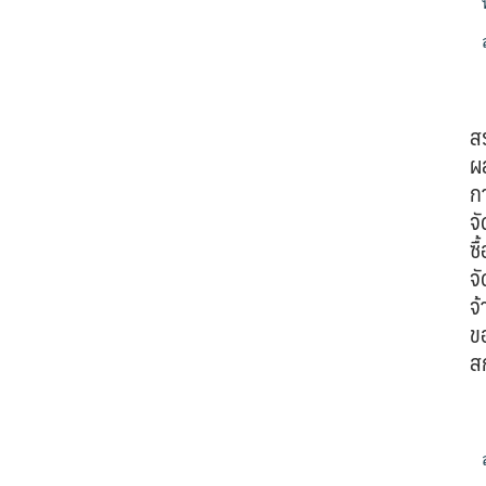
ส
ผ
ก
จั
ซื้
จั
จ้
ข
ส