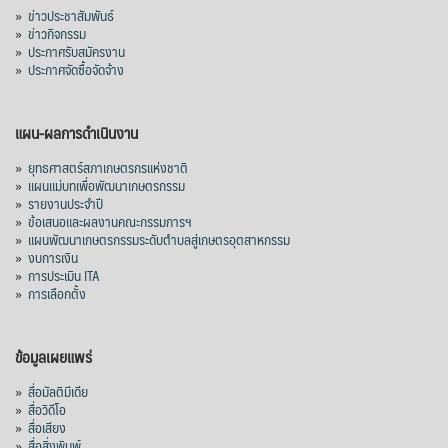
»
ข่าวประชาสัมพันธ์
»
ข่าวกิจกรรม
»
ประกาศรับสมัครงาน
»
ประกาศจัดซื้อจัดจ้าง
แผน-ผลการดำเนินงาน
»
ยุทธศาสตร์สภาเกษตรกรแห่งชาติ
»
แผนแม่บทเพื่อพัฒนาเกษตรกรรม
»
รายงานประจำปี
»
ข้อเสนอและผลงานคณะกรรมการฯ
»
แผนพัฒนาเกษตรกรรมระดับตำบลสู่เกษตรอุตสาหกรรม
»
งบการเงิน
»
การประเมิน ITA
»
การเลือกตั้ง
ข้อมูลเผยแพร่
»
สื่อมัลติมีเดีย
»
สื่อวิดีโอ
»
สื่อเสียง
»
สื่อสิ่งพิมพ์