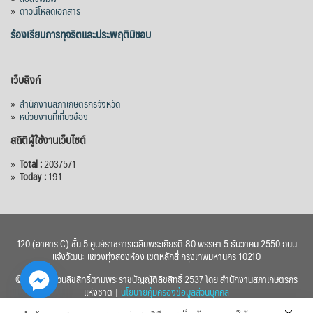
»
ดาวน์โหลดเอกสาร
ร้องเรียนการทุจริตและประพฤติมิชอบ
เว็บลิงก์
»
สำนักงานสภาเกษตรกรจังหวัด
»
หน่วยงานที่เกี่ยวข้อง
สถิติผู้ใช้งานเว็บไซต์
»
Total :
2037571
»
Today :
191
120 (อาคาร C) ชั้น 5 ศูนย์ราชการเฉลิมพระเกียรติ 80 พรรษา 5 ธันวาคม 2550 ถนน
แจ้งวัฒนะ แขวงทุ่งสองห้อง เขตหลักสี่ กรุงเทพมหานคร 10210
© 2560 สงวนลิขสิทธิ์ตามพระราชบัญญัติลิขสิทธิ์ 2537 โดย สำนักงานสภาเกษตรกร
แห่งชาติ |
นโยบายคุ้มครองข้อมูลส่วนบุคคล