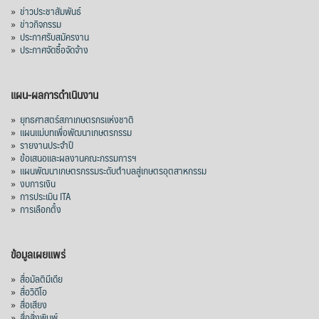
»
ข่าวประชาสัมพันธ์
»
ข่าวกิจกรรม
»
ประกาศรับสมัครงาน
»
ประกาศจัดซื้อจัดจ้าง
แผน-ผลการดำเนินงาน
»
ยุทธศาสตร์สภาเกษตรกรแห่งชาติ
»
แผนแม่บทเพื่อพัฒนาเกษตรกรรม
»
รายงานประจำปี
»
ข้อเสนอและผลงานคณะกรรมการฯ
»
แผนพัฒนาเกษตรกรรมระดับตำบลสู่เกษตรอุตสาหกรรม
»
งบการเงิน
»
การประเมิน ITA
»
การเลือกตั้ง
ข้อมูลเผยแพร่
»
สื่อมัลติมีเดีย
»
สื่อวิดีโอ
»
สื่อเสียง
»
สื่อสิ่งพิมพ์