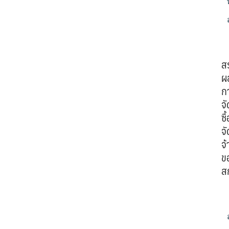
ส
ผ
ก
จั
ซื้
จั
จ้
ข
ส