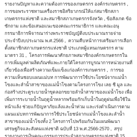
รายงานปัญหาและความต้องการของเกษตรกร องค์กรเกษตรกร ,
การขอพระราชทานเครื่องราชอิสริยาภรณ์ให้แก่สมาชิกสภา
เกษตรกรแห่งชาติ และสมาชิกสภาเกษตรกรจังหวัด , ข้อสังเกต ข้อ
ซักถาม และข้อเสนอแนะของคณะกรรมาธิการ และคณะอนุ
กรรมาธิการพิจารณาร่างพระราชบัญญัติงบประมาณรายจ่าย
ประจำปีงบประมาณ พ.ศ.2566 , ความคืบหน้าการเตรียมการเลือก
ตั้งสมาชิกสภาเกษตรกรแห่งชาติ ประเภทผู้แทนเกษตรกร ตาม
มาตรา 31 , โครงการพัฒนาศักยภาพสมาชิกองค์กรเกษตรกรใน
การเพิ่มมูลค่าผลิตภัณฑ์แพะภายใต้โครงการบูรณาการหน่วยงานที่
เกี่ยวข้องเพื่อสร้างความเข็มแข็งแก่องค์การเกษตรกร , การขอ
ความเห็นชอบแผนแม่บท การพัฒนาการใช้ประโยชน์จากแม่น้ำ
โขงและลำน้ำสาขาของแม่น้ำโขงตามโครงการโขง เลย ชี มูล และ
ก่อสร้างประตูระบายน้ำขุดลอกขยายลำน้ำสาขาของแม่น้ำโขง เพื่อ
เพิ่มการระบายน้ำในฤดูน้ำหลากพร้อมกักเก็บน้ำในฤดูฝนเพื่อใช้ใน
หน้าแล้ง ช่วยแก้ปัญหาภัยแล้งและน้ำท่วม และเร่งดำเนินการตาม
แผนแม่บทการพัฒนาการใช้ประโยชน์จากแม่น้ำโขงและลำน้ำ
สาขาของแม่น้ำโขงทั้ง 2 โครงการไปพร้อมกันในแผนพัฒนา
เศรษฐกิจและสังคมแห่งชาติ ฉบับที่ 13 พ.ศ.2566-2570 , สรุป
รายงานการเงินคณะกรรมการประจำสภาเกษตรกรแห่งชาติ 15