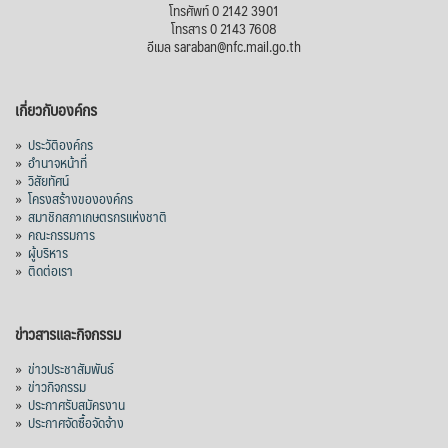
สภาเกษตรกรแห่งชาติ
โทรศัพท์ 0 2142 3901
17 hours ago
โทรสาร 0 2143 7608
อีเมล saraban@nfc.mail.go.th
กรมการค้าต่างประเทศ กระทรวงพาณิชย์ เปิด
เผยว่า สถิติการส่งออกสินค้ามันสำปะหลังของ
เกี่ยวกับองค์กร
ไทยในช่วง 6 เดือนของปี 2569 (ม.ค.-มิ.ย.) มี
ปริมาณ 2.52 ล้านตัน ลดลง 51.63% มูลค่า
»
ประวัติองค์กร
1,205 ล้านดอลลาร์สหรัฐ (ประมาณ
»
อำนาจหน้าที่
»
วิสัยทัศน์
38,003.15 ล้านบาท) ลดลง 27.69%
»
โครงสร้างขององค์กร
»
สมาชิกสภาเกษตรกรแห่งชาติ
ปรับตัวลดลงตามสภาวะเศรษฐกิจและการค้า
»
คณะกรรมการ
โลก โดยตลาดส่งออกสำคัญ จีน ส่งออกได้
»
ผู้บริหาร
1.52 ล้านตัน ลด 61.71%
»
ติดต่อเรา
ญี่ปุ่น 2 แสนตัน ลด 4.76%
อินโดนีเซีย 8 หมื่นตัน ไม่เปลี่ยนแปลง
ข่าวสารและกิจกรรม
มาเลเซีย 9 ห
...
See More
»
ข่าวประชาสัมพันธ์
»
ข่าวกิจกรรม
ส่งออกมันครึ่งปี 69 ปริมาณ 2.52 ล้านตัน
»
ประกาศรับสมัครงาน
ลด 51.63% ยังดีที่ราคาขายดีกว่าปีก่อน
»
ประกาศจัดซื้อจัดจ้าง
mgronline.com