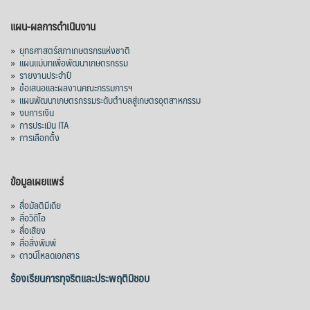
View on Facebook
·
Share
แผน-ผลการดำเนินงาน
»
ยุทธศาสตร์สภาเกษตรกรแห่งชาติ
»
แผนแม่บทเพื่อพัฒนาเกษตรกรรม
สภาเกษตรกรแห่งชาติ
»
รายงานประจำปี
17 hours ago
»
ข้อเสนอและผลงานคณะกรรมการฯ
»
แผนพัฒนาเกษตรกรรมระดับตำบลสู่เกษตรอุตสาหกรรม
คณะรัฐมนตรี อนุมัติโครงการอ่างเก็บน้ำ
»
งบการเงิน
คลองวังโตนด วงเงิน 7,200 ล้านบาท สะท้อน
»
การประเมิน ITA
ผลสำเร็จการผลักดันข้อเสนอเชิงนโยบายของ
»
การเลือกตั้ง
สภาเกษตรกรจังหวัดจันทบุรี
เมื่อวันที่ 5 สิงหาคม 2569 คณะรัฐมนตรีมีมติ
ข้อมูลเผยแพร่
อนุมัติโครงการอ่างเก็บน้ำคลองวังโตนด
»
สื่อมัลติมีเดีย
จังหวัดจันทบุรี กรอบวงเงิน 7,200 ล้านบาท
»
สื่อวิดีโอ
กำหนดระยะเวลาดำเนินงาน 7 ปี (พ.ศ. 2570–
»
สื่อเสียง
»
สื่อสิ่งพิมพ์
2576) โดยโครงการมีความจุ 99.50 ล้าน
»
ดาวน์โหลดเอกสาร
ลูกบาศก์เมตร สามารถสนับสนุนพื้นที่
ชลประทานกว่า 87,700 ไร่ เพิ่ม
...
ร้องเรียนการทุจริตและประพฤติมิชอบ
See More
Photo