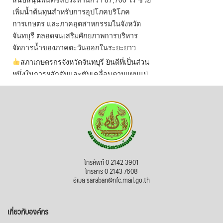
สนับสนุนพื้นที่ชลประทานกว่า 87,700 ไร่ ช่วย
เพิ่มน้ำต้นทุนสำหรับการอุปโภคบริโภค
การเกษตร และภาคอุตสาหกรรมในจังหวัด
จันทบุรี ตลอดจนเสริมศักยภาพการบริหาร
จัดการน้ำของภาคตะวันออกในระยะยาว
สภาเกษตรกรจังหวัดจันทบุรี ยินดีที่เป็นส่วน
หนึ่งในการผลักดันและขับเคลื่อนตามแผนแม่
บทเพื่อพั
...
See More
ไม่สามารถดูเนื้อหานี้ได้ในขณะนี้
View on Facebook
·
Share
สภาเกษตรกรแห่งชาติ
โทรศัพท์ 0 2142 3901
1 day ago
โทรสาร 0 2143 7608
อีเมล saraban@nfc.mail.go.th
กรมการค้าต่างประเทศ กระทรวงพาณิชย์ เปิด
เผยว่า สถิติการส่งออกสินค้ามันสำปะหลังของ
เกี่ยวกับองค์กร
ไทยในช่วง 6 เดือนของปี 2569 (ม.ค.-มิ.ย.) มี
ปริมาณ 2.52 ล้านตัน ลดลง 51.63% มูลค่า