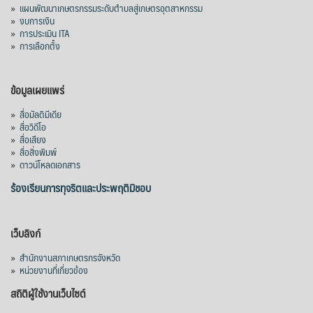
»
แผนพัฒนาเกษตรกรรมระดับตำบลสู่เกษตรอุตสาหกรรม
คณะรัฐมนตรี อนุมัติโครงการอ่างเก็บน้ำ
»
งบการเงิน
คลองวังโตนด วงเงิน 7,200 ล้านบาท สะท้อน
»
การประเมิน ITA
ผลสำเร็จการผลักดันข้อเสนอเชิงนโยบายของ
»
การเลือกตั้ง
สภาเกษตรกรจังหวัดจันทบุรี
เมื่อวันที่ 5 สิงหาคม 2569 คณะรัฐมนตรีมีมติ
ข้อมูลเผยแพร่
อนุมัติโครงการอ่างเก็บน้ำคลองวังโตนด
»
สื่อมัลติมีเดีย
จังหวัดจันทบุรี กรอบวงเงิน 7,200 ล้านบาท
»
สื่อวิดีโอ
กำหนดระยะเวลาดำเนินงาน 7 ปี (พ.ศ. 2570–
»
สื่อเสียง
»
สื่อสิ่งพิมพ์
2576) โดยโครงการมีความจุ 99.50 ล้าน
»
ดาวน์โหลดเอกสาร
ลูกบาศก์เมตร สามารถสนับสนุนพื้นที่
ชลประทานกว่า 87,700 ไร่ เพิ่ม
...
ร้องเรียนการทุจริตและประพฤติมิชอบ
See More
Photo
เว็บลิงก์
View on Facebook
·
Share
»
สำนักงานสภาเกษตรกรจังหวัด
»
หน่วยงานที่เกี่ยวข้อง
สถิติผู้ใช้งานเว็บไซต์