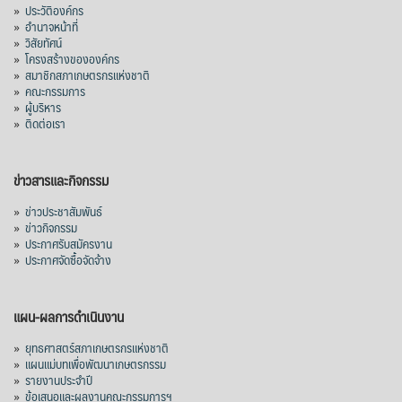
»
ประวัติองค์กร
1,205 ล้านดอลลาร์สหรัฐ (ประมาณ
»
อำนาจหน้าที่
»
วิสัยทัศน์
38,003.15 ล้านบาท) ลดลง 27.69%
»
โครงสร้างขององค์กร
»
สมาชิกสภาเกษตรกรแห่งชาติ
ปรับตัวลดลงตามสภาวะเศรษฐกิจและการค้า
»
คณะกรรมการ
โลก โดยตลาดส่งออกสำคัญ จีน ส่งออกได้
»
ผู้บริหาร
1.52 ล้านตัน ลด 61.71%
»
ติดต่อเรา
ญี่ปุ่น 2 แสนตัน ลด 4.76%
อินโดนีเซีย 8 หมื่นตัน ไม่เปลี่ยนแปลง
ข่าวสารและกิจกรรม
มาเลเซีย 9 ห
...
See More
»
ข่าวประชาสัมพันธ์
»
ข่าวกิจกรรม
ส่งออกมันครึ่งปี 69 ปริมาณ 2.52 ล้านตัน
»
ประกาศรับสมัครงาน
ลด 51.63% ยังดีที่ราคาขายดีกว่าปีก่อน
»
ประกาศจัดซื้อจัดจ้าง
mgronline.com
View on Facebook
·
Share
แผน-ผลการดำเนินงาน
»
ยุทธศาสตร์สภาเกษตรกรแห่งชาติ
»
แผนแม่บทเพื่อพัฒนาเกษตรกรรม
สภาเกษตรกรแห่งชาติ
»
รายงานประจำปี
1 day ago
»
ข้อเสนอและผลงานคณะกรรมการฯ