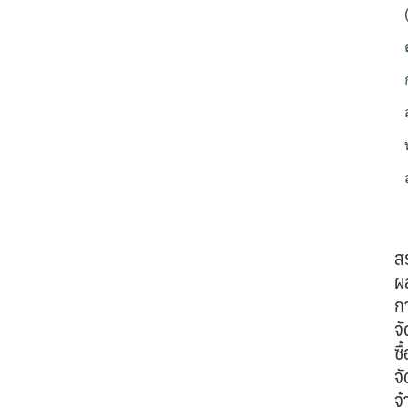
ส
ผ
ก
จั
ซื้
จั
จ้