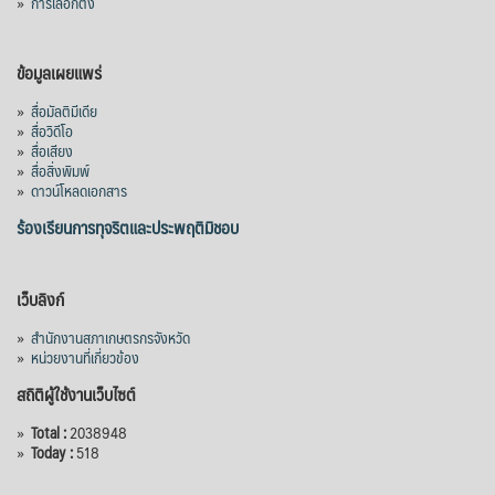
»
การเลือกตั้ง
ข้อมูลเผยแพร่
»
สื่อมัลติมีเดีย
»
สื่อวิดีโอ
»
สื่อเสียง
»
สื่อสิ่งพิมพ์
»
ดาวน์โหลดเอกสาร
ร้องเรียนการทุจริตและประพฤติมิชอบ
เว็บลิงก์
»
สำนักงานสภาเกษตรกรจังหวัด
»
หน่วยงานที่เกี่ยวข้อง
สถิติผู้ใช้งานเว็บไซต์
»
Total :
2038948
»
Today :
518