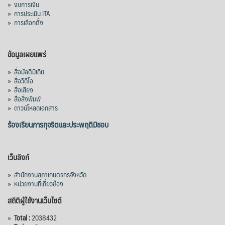
»
งบการเงิน
»
การประเมิน ITA
»
การเลือกตั้ง
ข้อมูลเผยแพร่
»
สื่อมัลติมีเดีย
»
สื่อวิดีโอ
»
สื่อเสียง
»
สื่อสิ่งพิมพ์
»
ดาวน์โหลดเอกสาร
ร้องเรียนการทุจริตและประพฤติมิชอบ
เว็บลิงก์
»
สำนักงานสภาเกษตรกรจังหวัด
»
หน่วยงานที่เกี่ยวข้อง
สถิติผู้ใช้งานเว็บไซต์
»
Total :
2038432