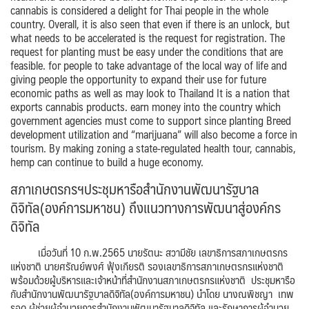
cannabis is considered a delight for Thai people in the whole
country.
Overall, it is also seen that even if there is an unlock, but
what needs to be accelerated is the request for registration. The
request for planting must be easy under the conditions that are
feasible.
for people to take advantage of the local way of life
and
giving people the opportunity to expand their use
for future
economic paths
as well as may look to Thailand
It is a nation that
exports cannabis products.
earn money into the country
which
government agencies must come to support
since planting
Breed
development
utilization and “marijuana” will also become a force in
tourism.
By making zoning a state-regulated health tour, cannabis,
hemp can continue to build a huge economy.
สภาเกษตรกรฯประชุมหารือสำนักงานพัฒนารัฐบาล
ดิจิทัล(องค์การมหาชน) ถึงแนวทางการพัฒนาสู่องค์กร
ดิจิทัล
เมื่อวันที่ 10 ก.พ.2565 นายรัตนะ สวามีชัย เลขาธิการสภาเกษตรกร
แห่งชาติ นายศรัณย์พงศ์ ฟุ้งเกียรติ รองเลขาธิการสภาเกษตรกรแห่งชาติ
พร้อมด้วยผู้บริหารและเจ้าหน้าที่สำนักงานสภาเกษตรกรแห่งชาติ ประชุมหารือ
กับสำนักงานพัฒนารัฐบาลดิจิทัล(องค์การมหาชน) นำโดย นางณพิชญา เทพ
รอด ผู้ช่วยผู้อำนวยการสำนักงานพัฒนารัฐบาลดิจิทัล และรักษาการผู้อำนวย