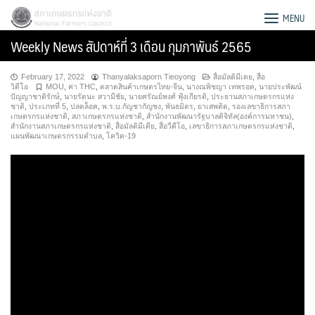
Skip
สภาเกษตรกรแห่งชาติ
MENU
to
Weekly News สัปดาห์ที่ 3 เดือน กุมภาพันธ์ 2565
content
February 17, 2022
Thanyalaksaporn Tieoyong
สื่อมัลติมีเดย
,
สื่อ
วิดีโอ
MOU
,
ค่า THC
,
ตลาดสินค้าเกษตรไทย-จีน
,
นางณพิชญา เทพรอด
,
นายประพัฒน์
ปัญญาชาติรักษ์
,
นายรัตนะ สวามีชัย
,
นายศรัณย์พงศ์ ฟุ้งเกียรติ
,
ประธานสภาเกษตรกรแห่ง
ชาติ
,
ประเภทที่ 5
,
ปลดล็อค
,
พ.ร.บ.กัญชากัญชง
,
พันธมิตร
,
ยาเสพติด
,
รองเลขาธิการสภา
เกษตรกรแห่งชาติ
,
สภาเกษตรกรแห่งชาติ
,
สำนักงานพัฒนารัฐบาลดิจิทัล(องค์การมหาชน)
,
สำนักงานสภาเกษตรกรแห่งชาติ
,
สื่อมัลติมีเดีย
,
สื่อวีดีโอ
,
เลขาธิการสภาเกษตรกรแห่งชาติ
,
แผนพัฒนาเกษตรกรรมตำบล
,
โควิด-19
Search
for: