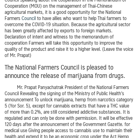
Cooperation (MOU) on the management of Thai-Chinese
agricultural markets, it is a good opportunity for the National
Farmers
Council
to have allies who want to help Thai farmers to
overcome the COVID-19 situation.
Because the agricultural sector
has been greatly affected by exports to foreign markets.
Declaration of intent and witness to the memorandum of
cooperation
Farmers will take this opportunity to improve the
quality of the product and raise it to a higher level. (Leave the voice
of Mr. Prapat)
The National Farmers Council is pleased to
announce the release of marijuana from drugs.
Mr. Prapat Panyachatrak
President of the National Farmers
Council
Revealing the signing of the Ministry of Public Health’s
announcement
To unlock marijuana, hemp from narcotics category
5 (Yor Sor. 5), except for cannabis extracts that have a THC value
of more than 0.2%, are still considered addictive substances.
It is
regulated and can only be done with permission.
It will be effective
120 days after the announcement of the Government Gazette.
for
medical use
Giving people access to cannabis use to maintain their
health
and extend it to be an economic crop under the Act
Hemp