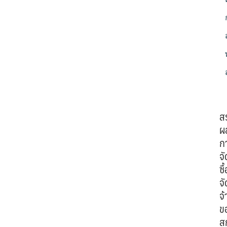
ส
ผ
ก
จั
ซื้
จั
จ้
ข
ส