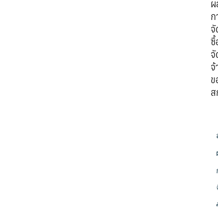
ผ
ก
จั
ซื้
จั
จ้
ข
ส