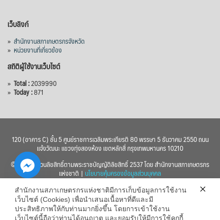
เว็บลิงก์
»
สำนักงานสภาเกษตรกรจังหวัด
»
หน่วยงานที่เกี่ยวข้อง
สถิติผู้ใช้งานเว็บไซต์
»
Total :
2039990
»
Today :
871
120 (อาคาร C) ชั้น 5 ศูนย์ราชการเฉลิมพระเกียรติ 80 พรรษา 5 ธันวาคม 2550 ถนน
แจ้งวัฒนะ แขวงทุ่งสองห้อง เขตหลักสี่ กรุงเทพมหานคร 10210
© 2560 สงวนลิขสิทธิ์ตามพระราชบัญญัติลิขสิทธิ์ 2537 โดย สำนักงานสภาเกษตรกร
แห่งชาติ |
นโยบายคุ้มครองข้อมูลส่วนบุคคล
สำนักงานสภาเกษตรกรแห่งชาติมีการเก็บข้อมูลการใช้งาน
เว็บไซต์ (Cookies) เพื่อนำเสนอเนื้อหาที่ดีและมี
ประสิทธิภาพให้กับท่านมากยิ่งขึ้น โดยการเข้าใช้งาน
เว็บไซต์นี้ถือว่าท่านได้อนุญาต และยอมรับให้มีการใช้คุกกี้